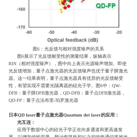
图
6
：光反馈与相对强度噪声的关系
图
6
展示了光反馈耐受性的测量结果，纵轴表示
RIN
（相对强度噪声），图中向上表示光源噪声增加。即使
光反馈增加，量子点激光器的光反馈噪声也优于量子阱激光
器。这一结果表明，量子点激光器具有优异的光反馈耐受
性，有望实现不需要光隔离器的硅光子学。图
6
中：
QW-
DFB
：量子阱
DFB
激光器，
QD-DFB
：量子点
DFB
激光器，
QD-FP
：量子点法布里
-
珀罗激光器
日本
QD laser
量子点激光器
Quantum dot laser
的应用：
光互连：
应用于数据中心的硅光子学正在向多通道和更高速发