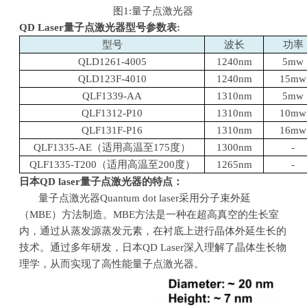
图
1:
量子点激光器
QD Laser
量子点激光器型号参数表
:
型号
波长
功率
QLD1261-4005
1240nm
5mw
QLD123F-4010
1240nm
15mw
QLF1339-AA
1310nm
5mw
QLF1312-P10
1310nm
10mw
QLF131F-P16
1310nm
16mw
QLF1335-AE（适用高温至
175
度）
1300nm
-
QLF1335-T200（适用高温至
200
度）
1265nm
-
日本
QD laser
量子点激光器的特点：
量子点激光器
Quantum dot laser
采用分子束外延
（
MBE
）方法制造。
MBE
方法是一种在超高真空的生长室
内，通过从蒸发源蒸发元素，在衬底上进行晶体外延生长的
技术。通过多年研发，日本
QD Laser
深入理解了晶体生长物
理学，从而实现了高性能量子点激光器。