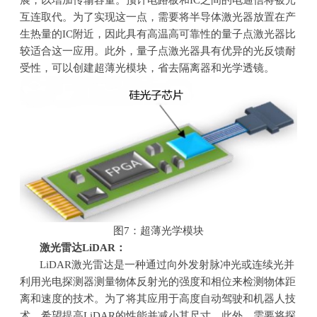
展，以增加传输容量。预计电路板和
IC
之间的电通信将被光
互连取代。为了实现这一点，需要将半导体激光器放置在产
生热量的
IC
附近，因此具有高温高可靠性的量子点激光器比
较适合这一应用。此外，量子点激光器具有优异的光反馈耐
受性，可以创建超薄光模块，省去隔离器和光学透镜。
图
7
：超薄光学模块
激光雷达
LiDAR
：
LiDAR激光雷达是一种通过向外发射脉冲光或连续光并
利用光电探测器测量物体反射光的强度和相位来检测物体距
离和速度的技术。为了将其应用于高度自动驾驶和机器人技
术，希望提高
LiDAR
的性能并减小其尺寸。此外，需要将探