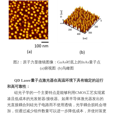
图
2
：原子力显微镜图像：
GaAs
衬底上的
InAs
量子点
(a)俯视图
(b)
鸟瞰图
QD Laser
量子点激光器在高温环境下具有稳定的运行
和高可靠性：
硅光子学的一个主要特点是能够利用
CMOS
工艺实现紧
凑且低成本的光发射器
/
接收器。如果半导体激光器发出的
光直接耦合到硅光子电路而不使用透镜，光学耦合损耗会增
加，但通过减少组件数量可以进一步降低成本，并使封装更