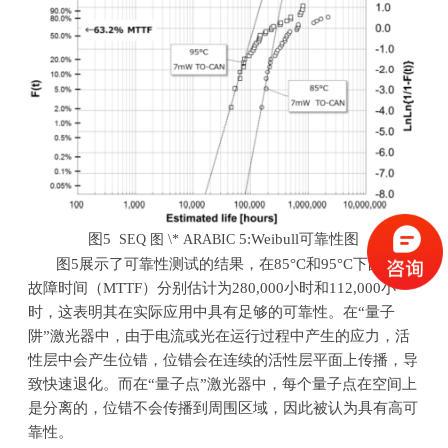
图5
5
:Weibull可靠性图
SEQ
图
\* ARABIC
图
5
展示了可靠性测试的结果，在
85°C
和
95°C
下的平均
故障时间（
MTTF
）分别估计为
280,000
小时和
112,000
小
时，这表明其在实际应用中具有足够的可靠性。在
“
量子
阱
”
激光器中，由于电流或光在运行过程中产生的应力，活
性层中会产生位错，位错会在连续的活性层平面上传播，导
致快速退化。而在
“
量子点
”
激光器中，每个量子点在空间上
是分离的，位错不会传播到周围区域，因此被认为具有高可
靠性。