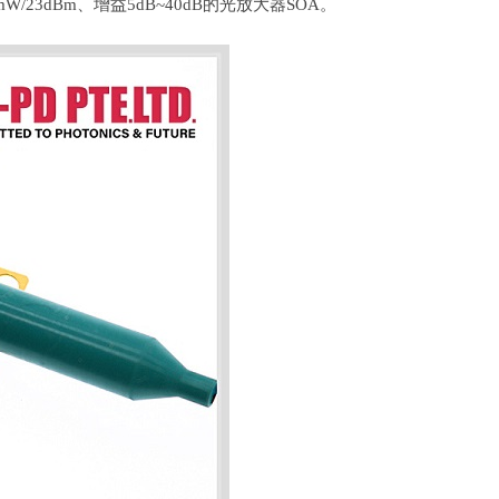
0mW/23dBm、增益5dB~40dB的光放大器SOA。