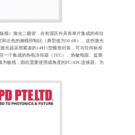
纵模）激光二极管，在有源区外具有单片集成的布拉
宽和出色的侧模抑制比（典型值为
50 dB
）。这些激光
R
激光器采用紧凑的
14
针
1
型蝶形封装，可与任何标准
括一个集成的热电冷却器（
TEC
）、热敏电阻、监测
极为敏感，因此需要使用成角度的
FC/APC
连接器。为