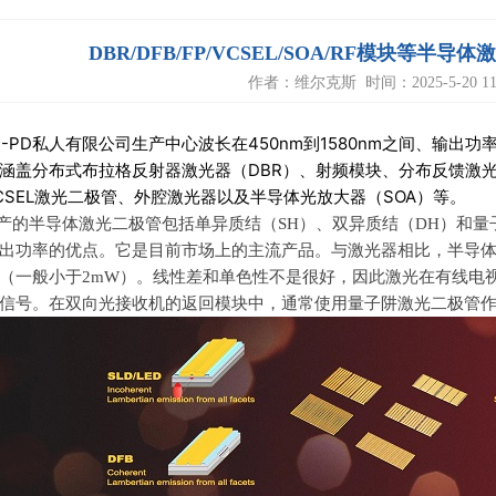
DBR/DFB/FP/VCSEL/SOA/RF模块等半导
作者：维尔克斯 时间：2025-5-20 11:
D-PD私人有限公司生产中心波长在450nm到1580nm之间、输
涵盖分布式布拉格反射器激光器（DBR）、射频模块、分布反馈激光
CSEL激光二极管、外腔激光器以及半导体光放大器（SOA）等。
D生产的半导体激光二极管包括单异质结（
SH
）、双异质结（
DH
）和量
出功率的优点。它是目前市场上的主流产品。与激光器相比，半导
（一般小于
2mW
）。线性差和单色性不是很好，因此激光在有线电
信号。在双向光接收机的返回模块中，通常使用量子阱激光二极管