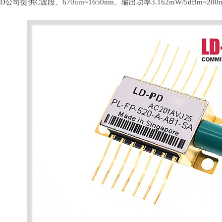
PD公司提供C波段、670nm~1650nm、输出功率3.162mW/5dBm~20