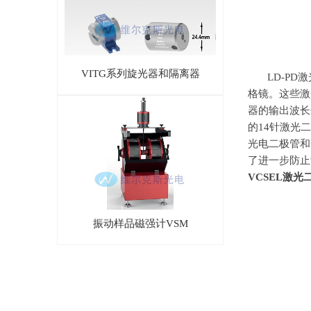
VITG系列旋光器和隔离器
LD-P
格镜。这些激
器的输出波长
的
14
针激光二
光电二极管和
了进一步防止
VCSEL
激光
振动样品磁强计VSM