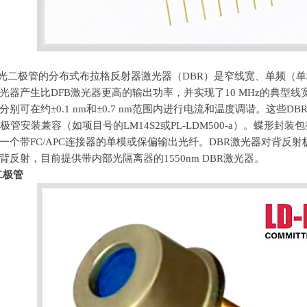
D激光二极管的分布式布拉格反射器激光器（
DBR
）是窄线宽、单频（单
光器产生比
DFB
激光器更高的输出功率，并实现了
10 MHz
的典型线
分别可在约±
0.1 nm
和±
0.7 nm
范围内进行电流和温度调谐。这些
DB
极管安装兼容（如项目号的
LM14S2
或
PL-LDM500-a
）。蝶形封装包
一个带
FC/APC
连接器的单模或保偏输出光纤。
DBR
激光器对背反射
背反射，目前提供带内部光隔离器的
1550nm DBR
激光器。
二极管