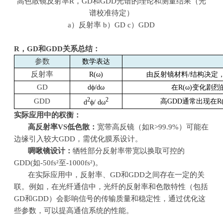
高色散镜反射率
R
，
GD
和
GDD
光谱的理论和测量结果（光
谱校准待定）
a）反射率
b
）
GD c
）
GDD
R
，
GD
和
GDD
关系总结：
参数
数学表达
反射率
R(
ω
)
由反射镜材料
/
结构决定
GD
dϕ/d
ω
在
R(
ω
)
变化剧烈
2
2
GDD
高
GDD
通常出现在
R
d
ϕ/
d
ω
实际应用中的权衡：
高反射率
VS
低色散：
宽带高反镜（如
R>99.9%
）可能在
边缘引入较大
GDD
，需优化膜系设计。
啁啾镜设计：
牺牲部分反射率带宽以换取可控的
GDD(
如
-50fs
²至
-1000fs
²
)
。
在实际应用中，反射率、
GD
和
GDD
之间存在一定的关
联。例如，在光纤通信中，光纤的反射率和色散特性（包括
GD
和
GDD
）会影响信号的传输质量和稳定性，通过优化这
些参数，可以提高通信系统的性能。