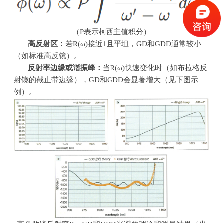
（
P
表示柯西主值积分）
高反射区：
若
R(
ω
)
接近
1
且平坦，
GD
和
GDD
通常较小
（如标准高反镜）。
反射率边缘或谐振峰：
当
R(
ω
)
快速变化时（如布拉格反
射镜的截止带边缘），
GD
和
GDD
会显著增大（见下图示
例）。