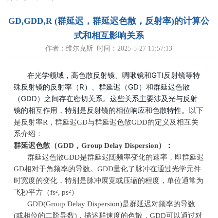
GD,GDD,R (群延迟，群延迟色散，反射率)的计算公
式和相互影响关系
作者：维尔克斯 时间：2025-5-27 11:57:13
在光学领域，高色散反射镜、啁啾镜和GTI反射镜等特
殊反射镜的反射率（R）、群延迟（GD）和群延迟色散
（GDD）之间存在密切关系。这些关系主要涉及光与反射
镜的相互作用，特别是反射镜的相位响应和色散特性
。
以下
是反射率
R
，群延迟
GD
与群延迟色散
GDD
的定义及相互关
系介绍：
群延迟色散（GDD，Group Delay Dispersion）：
群延迟色散GDD是群延迟随频率变化的速率，即群延迟
GD相对于角频率的导数。GDD量化了脉冲在通过光学元件
时宽度的变化，特别是脉冲展宽或压缩的程度，单位通常为
飞秒平方（fs², ps²）
GDD(Group Delay Dispersion)是群延迟对频率的导数
(或相位的二阶导数)，描述群速度的色散，GDD可以通过对