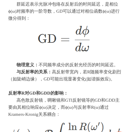
群延迟表示光脉冲包络在反射后的时间延迟，是相位
ϕ(ω)
对频率的一阶导数，
GD
可以通过对相位函数
ϕ(ω)
进行
微分得到：
物理意义：
不同频率成分的反射光经历的时间延迟。
与反射率的关系：
高反射带宽内，若
R
随频率变化剧烈
（如陡峭边缘），
GD
可能出现显著变化
(
如谐振效应
)
。
反射率
R
对
GD
和
GDD
的影响：
高色散反射镜，啁啾镜和
GTI
反射镜等的
GD
和
GDD
主
要由其相位响应
ϕ(ω)
决定，而
ϕ(ω)
与反射率
R(
ω
)
通过
Kramers-Kronig
关系耦合：