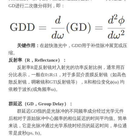
GD进行二次微分得到，即：
关键作用：
在超快激光中，GDD用于补偿脉冲展宽或压
缩。
反射率（
R
，
Reflectance
）：
反射率
R
是反射镜对入射光的功率反射比例，通常用百
分比表示，一般在
0
≤
R
≤
1
，对于多层介质膜反射镜（如高色
散反射镜，啁啾镜和
GTI
反射镜等），
R
和相位变化
ϕ(ω)
均
依赖于波长
(
或角频率ω
)
。
群延迟（
GD
，
Group Delay
）
：
群延迟
GD
指的是光脉冲的不同频率成分经过光学元件
后相对于原始脉冲中心频率的相位延迟的时间平均值。简单
来说，它是光脉冲通过光学系统时经历的延迟时间，单位通
常是皮秒
(ps, fs)
。