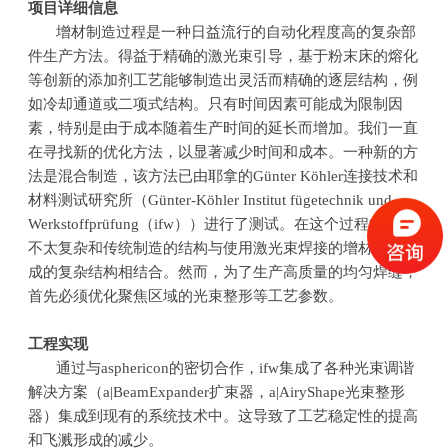
项目详细信息
增材制造过程是一种日益流行的自动化程度高的复杂部
件生产方法。得益于精确的激光束引导，基于粉末床的熔化
等创新的添加剂工艺能够制造出灵活而精确的逐层结构，例
如冷却通道或二项式结构。只有时间因素可能成为限制因
素，特别是由于成本随着生产时间的延长而增加。我们一直
在寻找新的优化方法，以显著减少时间和成本。一种新的方
法是混合制造，该方法已由耶拿的
G
ü
nter Köhler
连接技术和
材料测试研究所（
G
ü
nter-Köhler Institut f
ü
getechnik und
Werkstoffpr
ü
fung
（
ifw
））进行了测试。在这个过程中，将
不太复杂和传统制造的结构与使用激光束焊接的增材制造制
成的复杂结构相结合。然而，为了生产高质量的均匀焊缝，
首先必须优化聚焦区域的光束整形等工艺参数。
工程实现
通过与
asphericon
的密切合作，
ifw
集成了各种光束调谐
解决方案（
a|BeamExpander
扩束器，
a|AiryShape
光束整形
器）集成到现有的系统技术中。这导致了工艺稳定性的提高
和飞溅形成的减少。