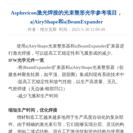
Asphericon激光焊接的光束整形光学参考项目，
a|AiryShape和a|BeamExpander
作者：维尔克斯 时间：2025-5-30 12:09:49
使用
a|AiryShape
光束整形器和
a|BeamExpander
扩束器进
行激光焊接，可以提高工艺稳定性和飞溅形成的减少。
IFW
光学元件一览
-将|BeamExpander扩束器和a|AiryShape光束整形器（创
建各种聚焦轮廓，如平顶、甜甜圈）集成到现有系统技术中
-提高工艺稳定性和放气性能，以生产高质量、无孔、
气密焊缝（无边缘/根部凹口）
-减少飞溅和生产时间
缩短生产时间，优化焊接
增材制造工艺越来越多地用于生产高度自动化的复杂部
件。由于精确的激光束引导，它们能够实现分层、灵活的构
建，例如二项式结构。混合工艺将传统制造的结构与使用激