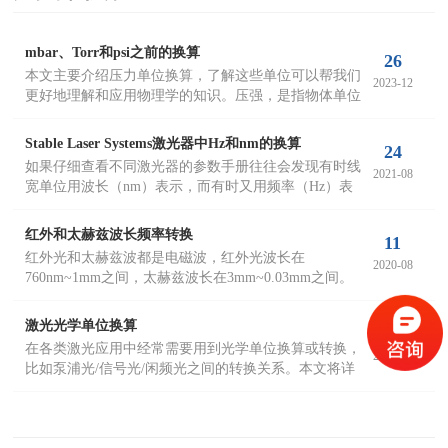
mbar、Torr和psi之前的换算
26
本文主要介绍压力单位换算，了解这些单位可以帮我们
2023-12
更好地理解和应用物理学的知识。压强，是指物体单位
面积上受到的压力，符号为p（pressure）。
Stable Laser Systems激光器中Hz和nm的换算
24
如果仔细查看不同激光器的参数手册往往会发现有时线
2021-08
宽单位用波长（nm）表示，而有时又用频率（Hz）表
示，对比起来往往不是很方便。实际上Hz与nm这两种
表示方式是可以互相换算的。那么根据Hz和nm的换算
红外和太赫兹波长频率转换
11
关系，稳频激光器1Hz是多少nm呢？
红外光和太赫兹波都是电磁波，红外光波长在
2020-08
760nm~1mm之间，太赫兹波长在3mm~0.03mm之间。
实际上红外光和太赫兹之间有一段是重合的。我们整理
了红外和太赫兹玻璃频率换算表格，可以帮助初学者快
激光光学单位换算
17
速查询。
在各类激光应用中经常需要用到光学单位换算或转换，
2017-04
比如泵浦光/信号光/闲频光之间的转换关系。本文将详
细介绍了激光光学单位换算，包括了不同光学单位之间
的关系，线延迟换算，不同波长单位的换算，不同线宽
变换，不同波长之间的单位换算，不同光参量（泵浦