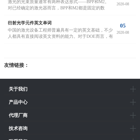
激光的光束质量通常有两种表达形式——BPP和M2。
2020-08
对已经确定的激光器而言，BPP和M2都是固定的数
值，两者之间可以相互换算。BPP和M2可以通过光束
分析仪实现准确测量。
衍射光学元件英文单词
05
中国的激光设备工程师普遍具有一定的英文基础，不少
2020-08
人都具有直接阅读英文资料的能力。对于DOE而言，有
很多专业英语词汇，如果要深入了解英文技术文档，进
行衍射光学英文翻译，就必须掌握一定的衍射光学元件
英文单词。
友情链接：
光电科研仪器
关于我们
产品中心
代理厂商
技术咨询