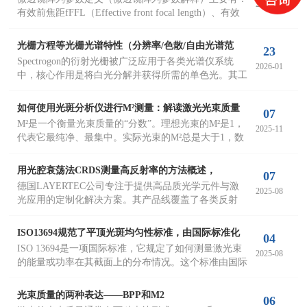
焦距fBFL），微透镜阵列匀化光路设置
2026-04
有效前焦距fFFL（Effective front focal length）、有效
后焦距fBFL（Effective back focal length）、玻璃内焦
距fg（Focal length in glass）、数值孔径NA（Numerical
光栅方程等光栅光谱特性（分辨率/色散/自由光谱范
23
aperture）、F数（F-number）、菲涅尔数（Fresnel
Spectrogon的衍射光栅被广泛应用于各类光谱仪系统
围）的原理与公式解析，Spectrogon光栅
2026-01
number）、透镜矢高sag（Lens sag）。
中，核心作用是将白光分解并获得所需的单色光。其工
作原理在于利用光栅将不同波长的光按角度分离，而入
射角、衍射角与波长之间的对应关系由经典的光栅方程
如何使用光斑分析仪进行M²测量：解读激光光束质量
07
所描述。
M²是一个衡量光束质量的“分数”。理想光束的M²是1，
的关键
2025-11
代表它最纯净、最集中。实际光束的M²总是大于1，数
值越大，说明光束越“散”，质量越差。这个差距主要是
因为激光器内部的各种不完美因素（如元件失调、材料
用光腔衰荡法CRDS测量高反射率的方法概述，
07
不均）导致光束不纯，混入了其他模式，使其无法像理
德国LAYERTEC公司专注于提供高品质光学元件与激
LAYERTEC
2025-08
想光束那样完美聚焦和传播。
光应用的定制化解决方案。其产品线覆盖了各类反射
镜、光学元件、精密涂层及相关技术服务，广泛服务于
激光科研、医疗技术、机床制造及半导体制造等关键领
ISO13694规范了平顶光斑均匀性标准，由国际标准化
04
域。为确保其反射镜产品达到卓越的高反射率性能，
ISO 13694是一项国际标准，它规定了如何测量激光束
组织（ISO）制定
2025-08
LAYERTEC采用了业界领先的测量技术——光腔衰荡
的能量或功率在其截面上的分布情况。这个标准由国际
法进行精测量(光腔衰荡法Cavity Ring Down
标准化组织（ISO）制定，其全称是《光学和光子学—
Spectroscopy，CRDS)
激光和激光相关设备—激光束功率（能量）密度分布的
光束质量的两种表达——BPP和M2
06
测试方法》。