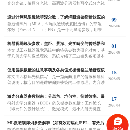
光分光镜，偏振分光镜，高调波分离器和可变式分光镜
差异。并对比光束取样器中的分光立方体与平板分光镜
的结构优缺点、光路偏差与杂散光问题，解析各类分光
通过计算蝇眼透镜菲涅尔数，了解蝇眼透镜衍射效应的
09
比组合多分岐分光方案
微透镜阵列（MLA，即蝇眼透镜或复眼透镜）的菲涅
强弱，双微透镜阵列匀化光路
2026-06
尔数（Fresnel Number, FN）是一个无量纲参数，用来
衡量阵列衍射效应的强弱。该菲涅尔数由FN=a2/λfBFL
给出，其中 a 为子单元半径。λ为入射光波长。
机器视觉镜头参数：焦距、景深、光学畸变与传感器和
01
本文以工业机器视觉系统中的镜头参数为研究对象，基
MTF调制传递函数深度解析
2026-06
于几何光学与像差理论，系统介绍了工业镜头各项基本
参数（包括焦距、光圈、成像圈、接口等）的计算方法
及其原理。重点分析了MTF（调制传递函数）、光学畸
使用偏振棱镜的注意事项及各类偏光棱镜格兰汤普森棱
15
变、景深、分辨率等核心光学指标的物理定义，以及它
本文由西格玛光机撰写，是一篇面向用户的偏振棱镜科
镜,格兰激光棱镜与格兰泰勒棱镜的材料与构造的区别
2026-05
们对成像质量的定量影响。
普说明，核心目的是讲解偏振棱镜的工作原理。内容涉
及格兰-汤普森棱镜、格兰激光棱镜和格兰-泰勒棱镜等
多种型号，并对这些型号的差异进行了比较，同时阐述
激光分束器参数指南：分离角、均匀性、衍射效率、最
17
了方解石偏振棱镜与新型α-BBO偏光棱镜之间的区别。
衍射光学分束器（DOE）的关键参数包括：工作波长
小入射光直径与零级一次读懂
2026-04
（即元件的设计波长）、激光模式、最小入射光斑直
径、基底材料、元件外形尺寸、通光孔径、分束点数、
相邻光束分离角、全角（即总偏转角度）、衍射效率、
ML微透镜阵列参数解释（如有效前焦距fFFL、有效后
16
均匀性以及零级光强。
微透镜阵列参数定义（微透镜阵列参数解释）主要有：