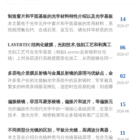
制造窗片和平面基板的光学材料特性介绍以及光学基板
14
本文聚焦于光学元件中窗片和平面基板的常用材料，系
平行度与面形精度分析
2026-07
统梳理氟化钙、合成石英、蓝宝石、硒化锌等材质的光
学特性、透光波段、优势与局限，以及典型应用场景。
在此基础上，进一步阐述平面基板选型时的关键技术参
LAYERTEC结构化镀膜，光刻技术,蚀刻工艺和剥离工
06
数，包括面形精度、基板平行度、光束偏移控制、楔角
光刻工艺可在光学基底（例如Layertec反射镜和分光
艺Lift‑Off,生产分区反射镜和分区分光镜
2026-07
设计及表面粗糙度等核心指标。希望通过上述内容，帮
镜）上对涂层进行高精度图形化加工，从而能够在同一
助读者加深对光学元件选材与设计要点的理解。
表面或指定区域内集成多种镀膜体系，实现有选择性的
局部涂覆。全部光刻工序均在受控的洁净室环境下执
多层电介质膜反射镜与金属反射镜的原理与优缺点，金
02
行，以避免颗粒污染。
许多客户在初次接触光学系统中的反射镜时，常常被其
属反射镜与多层电介质膜反射镜种类对比
2026-07
繁多的种类弄得眼花缭乱，选型时也容易犯难：到底哪
类反射镜适合我的实验？我的选择是否正确？针对这些
常见困惑，西格玛光机特地撰写了这篇文章。我们将从
偏振棱镜，菲涅耳菱形棱镜，偏振片和波片，等偏振元
15
金属反射镜和多层电介质膜反射镜的对比切入，用简明
光的偏振作为现代光学中的一项核心基础原理，在显示
件和相位延迟器的特性区别及偏振的基础知识介绍
2026-06
易懂的方式讲解反射镜的原理和选型思路。希望读完
技术、激光光学、精密检测等众多领域有着广泛应用。
后，您能对反射镜有一个清晰的基础认知。
尽管“偏振”这个概念为许多人所知，但真正理解它的人
并不多，对线偏振、圆偏振等偏振形态的认识往往比较
不同类型分光镜的区别，平板分光镜，高调波分离器，
11
有限。
本文旨在介绍分光镜种类与分光镜基础原理，包含无偏
分光平片和偏振分光立方体等用法
2026-06