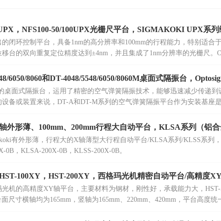
/40UPX，NFS100-50/100UPX光栅尺平台，SIGMAKOKI U
的闭环控制平台，具备1nm的高分辨率和100mm的行程能力，特别适合
移台的双向重复定位精度达到±4nm，并且集成了1nm分辨率的光栅尺。Opt
同的平台尺寸选项，以满足各种实验需求。
548/6050/8060和DT-4048/5548/6050/8060M桌面式隔振台，Optosi
ma推出的桌面式隔振台，运用了精密的空气弹簧隔振技术，能够迅速减少传递
设备或装置来说，DT-A和DT-M系列的空气弹簧隔振平台作为安装基座
轴外形薄、100mm、200mm行程大自动平台，KLSA系列（铝合
akoki有外形薄，行程大的X轴薄型大行程自动平台/KLSA系列/KLSS系列，
X-0B，KLSA-200X-0B，KLSS-200X-0B。
Y，HST-100XY，HST-200XY，西格玛光机精密自动平台/高精
光机的高精度XY轴平台，主要材料为钢材，刚性好，承载能力大，HST-50XY，
台面尺寸横轴均为165mm，竖轴为165mm、220mm、420mm，平台高度统
能力均为196N。