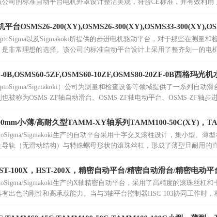
该公司的标准自动平台电机外罩设计整洁美观，符合CE标准，并有效利用
OSMS26-200(XY),OSMS26-300(XY),OSMS33-300(XY),OSM
ptoSigma以及Sigmakoki所提供的步进电机驱动平台，对于那些在测
，是非常理想的选择。该公司的标准自动平台设计上采用了整齐划一的电机
F-0B,OSMS60-5ZF,OSMS60-10ZF,OSMS80-20ZF-0B
toSigma/Sigmakoki）公司为测量和检查设备等领域提供了一系列自动
也被称为OSMS-ZF轴自动滑台、OSMS-ZF轴电动平台、OSMS-ZF
型Z轴电动位移台，展现了其多样化的应用和特性。
00mm小/薄/高耐久型TAMM-XY轴系列TAMM100-50C(XY)，TAMM
toSigma/Sigmakoki生产的自动平台采用十字交叉滚柱设计，集小型
柱导轨（无滑动结构）与特殊螺母形状的滚珠丝杠，形成了薄型且耐用的
轻巧、紧凑的超薄机身，整体体积小巧。
，HST-100X，HST-200X，精密自动平台/精密自动滑台/精密电动
toSigma/Sigmakoki生产的X轴精密自动平台，采用了高精度的滚珠
有出色的刚性和高承载能力。当与3轴平台控制器HSC-103协同工作时
动水平。