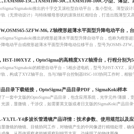
0C,TAMM60-15C,TAMM100-50C,TAMM100-100C小型
toSigma/Sigmakoki推出的十字交叉滚柱型自动平台，集小型化、薄
导轨（无滑动设计）与特殊螺母形状的滚珠丝杠相结合，打造出既薄型又
，实现了轻巧、紧凑的超薄机身，整体体积小巧。
ZFW,OSMS65-5ZFW-M6, Z轴楔形超薄水平面型升降电动平台，台面
toSigma/Sigmakoki推出的楔形超薄水平面型升降自动平台，也称为
降电动平台或楔形超薄水平面型升降电动位移平台，型号为OSMS-ZFW
其在高度方向上的外形尺寸相对较小。
Z，HST-100XYZ，OptoSigma的高精度XYZ轴滑台，行程分别为5
toSigma/Sigmakoki的精密自动平台－5相步进电机，型号为HST-X
轨，构成了XYZ轴平台。当与3轴平台控制器HSC-103协同工作时，相
。该平台主要采用钢材制造，具备出色的刚性及强大的承载能力。
目录下载链接，OptoSigma产品目录PDF，SigmaKoki样本
了一套中文版的OptoSigma产品目录，包含应用系统，光学元件/薄膜
光源，显微镜，干涉仪，如需要英文版或者日文版的SigmaKoki产品目
ki TL-Y3,TL-Y4多波长管透镜产品详情：技术参数、使用规范以及
与显微镜的物镜、目镜协同工作，对物镜产生的中间像进行精细处理，确
终成像，从而使观察者能够观察到细节丰富、边缘明了的物体图像。