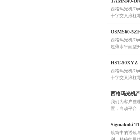
TAMM40-1
西格玛光机/Op
十字交叉滚柱
用铝合金材质
OSMS60-5
西格玛光机/Op
超薄水平面型升
形设计，使得
HST-50XY
西格玛光机/Op
十字交叉滚柱导
低噪声和振动
西格玛光机产品
我们为客户整理
置，自动平台，
Sigmako
镜筒中的透镜
利、精确的最