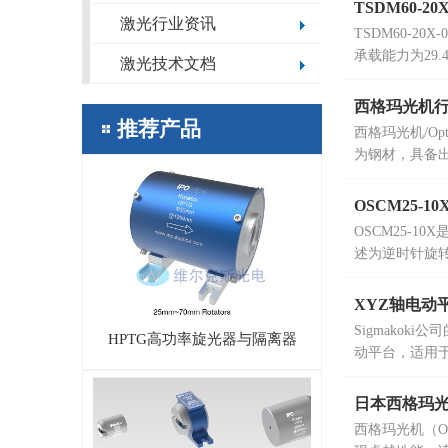
TSDM60-
激光行业资讯
TSDM60-2
承载能力为29.4
激光技术文档
西格玛光机行
推荐产品
西格玛光机/Op
为钢材，具备出
降低噪声与振
OSCM25-
OSCM25-10
述为逆时针旋转
XYZ轴电动平
Sigmako
HPTG高功率旋光器与隔离器
动平台，适用
日本西格玛光机
西格玛光机（O