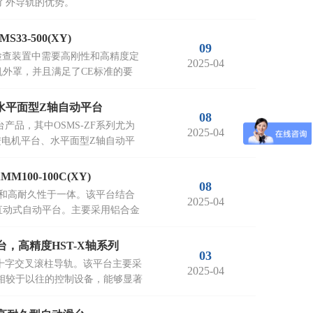
了外导轨的优势。
S33-500(XY)
09
量和检查装置中需要高刚性和高精度定
2025-04
外罩，并且满足了CE标准的要
西格玛光机水平面型Z轴自动平台
08
滑台产品，其中OSMS-ZF系列尤为
2025-04
轴步进电机平台、水平面型Z轴自动平
100-100C(XY)
08
、薄型和高耐久性于一体。该平台结合
2025-04
直动式自动平台。主要采用铝合金
平台，高精度HST-X轴系列
03
丝杠和十字交叉滚柱导轨。该平台主要采
2025-04
，相较于以往的控制设备，能够显著