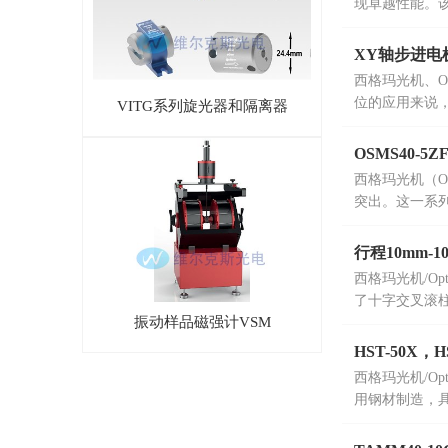
现卓越性能。
XY轴步进电机平台
西格玛光机、O
位的应用来说
VITG系列旋光器和隔离器
求。
OSMS40-5Z
西格玛光机（Op
突出。这一系列
台以及水平面
行程10mm-1
西格玛光机/Op
了十字交叉滚
振动样品磁强计VSM
材质，打造出
HST-50X
西格玛光机/Op
用钢材制造，具
降低噪声和振