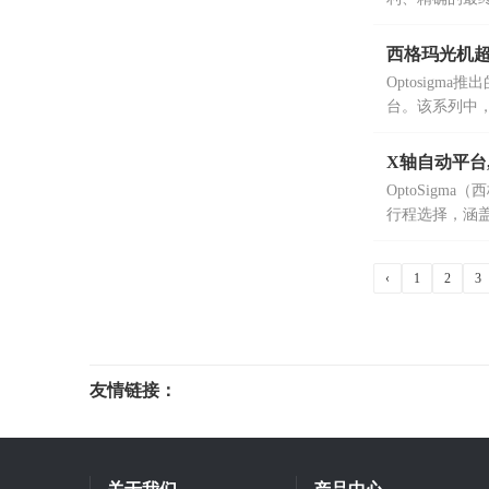
西格玛光机超声
Optosig
台。该系列中，P
域，两者均具有
X轴自动平台,OSM
OptoSigm
行程选择，涵盖OSMS
等多样化型号
‹
1
2
3
友情链接：
光电科研仪器