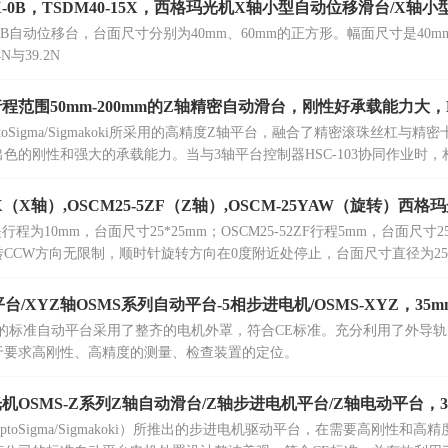
20X-0B，TSDM40-15X，西格玛光机X轴小型自动位移滑台/X轴
0X-0B自动位移台，台面尺寸分别为40mm、60mm的正方形。幅面尺寸是40m
N与39.2N
程范围50mm-200mm的Z轴精密自动滑台，刚性好承载能力大，H
toSigma/Sigmakoki所采用的高精度Z轴平台，融合了精密滚珠丝杠
色的刚性和强大的承载能力。当与3轴平台控制器HSC-103协同作业时
动，提升整体性能。
10X（X轴）,OSCM25-5ZF（Z轴）,OSCM-25YAW（旋转）
X是行程为10mm，台面尺寸25*25mm；OSCM25-52ZF行程5mm，台面尺寸2
CCW方向无限制，顺时针旋转方向在0度附近处停止，台面尺寸直径为25
台/XYZ轴OSMS系列自动平台-5相步进电机/OSMS-XYZ，35m
ki公司的标准自动平台采用了整齐的电机外罩，符合CE标准。充分利用了外导轨的特
于要求高刚性、高精度的测量、检查装置的定位。
OSMS-Z系列Z轴自动滑台/Z轴步进电机平台/Z轴电动平台，35
ptoSigma/Sigmakoki）所推出的步进电机驱动平台，在需要高刚性