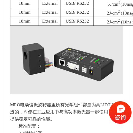
2
18mm
External
USB/ RS232
5J/cm
(10ns
2
18mm
External
USB/ RS232
2J/cm
(10n
2
18mm
External
USB/ RS232
2J/cm
(10ns
MRO电动偏振旋转器里所有光学组件都是为高
LIDT
而制
造的，即使在工业应用中与高功率激光器一起使用，也能
提供稳定可靠的性能。
标准配置：