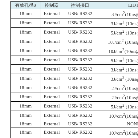
有效孔径ø
控制器
控制接口
LID
2
18mm
External
USB/ RS232
3J/cm
(10ns
2
18mm
External
USB/ RS232
3J/cm
(10ns
2
18mm
External
USB/ RS232
5J/cm
(10ns
2
18mm
External
USB/ RS232
10J/cm
(10ns
2
18mm
External
USB/ RS232
10J/cm
(10ns
2
18mm
External
USB/ RS232
5J/cm
(10ns
2
18mm
External
USB/ RS232
3J/cm
(10ns
2
18mm
External
USB/ RS232
3J/cm
(10n
2
18mm
External
USB/ RS232
2J/cm
(10ns
2
18mm
External
USB/ RS232
2J/cm
(10ns
2
18mm
External
USB/ RS232
5J/cm
(10ns
2
18mm
External
USB/ RS232
10J/cm
(10ns
18mm
External
USB/ RS232
NON
2
18mm
External
USB/ RS232
10J/cm
(10ns