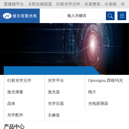
显微镜平台，太阳光模拟器，衍射光学元件，光束整形，分束镜，光
谱仪，生物激光器，光束分析仪，Layertec
衍射光学元件
光学平台
Optosigma,西格玛光
激光测量
激光器
机
镜片
晶体
光学仪器
光电探测器
光学配件
太赫兹
产品中心