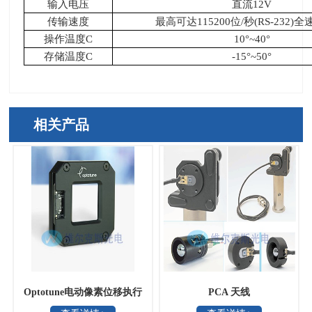
输入电压
直流
12V
传输速度
最高可达
115200
位
/
秒
(RS-232)
全
操作温度
C
10°
~40
°
存储温度
C
-15°
~50
°
相关产品
Optotune电动像素位移执行
PCA 天线