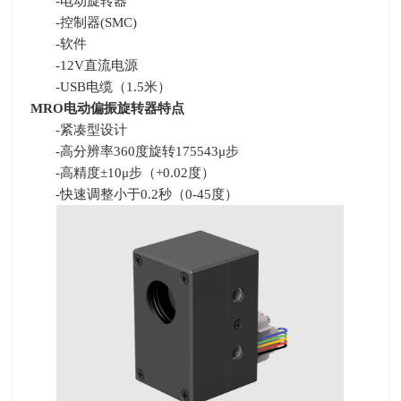
-电动旋转器
-控制器
(SMC)
-软件
-12V直流电源
-USB电缆（
1.5
米）
MRO
电动偏振旋转器特点
-紧凑型设计
-高分辨率
360
度旋转
175543
μ步
-高精度
±10
μ步（
+0.02
度）
-快速调整小于
0.2
秒（
0-45
度）