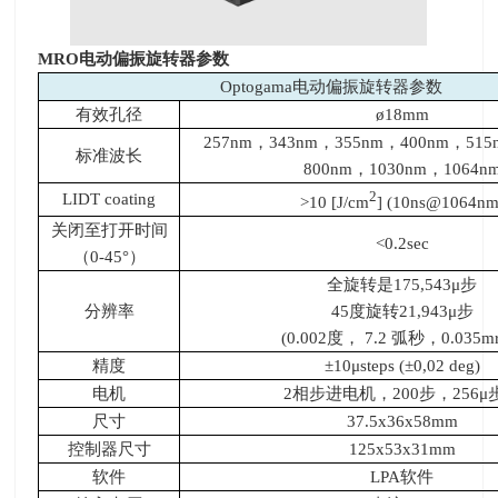
MRO
电动偏振旋转器参数
Optogama电动偏振旋转器参数
有效孔径
ø18mm
257nm，
343nm
，
355nm
，
400nm
，
515
标准波长
800nm
，
1030nm
，
1064n
2
LIDT coating
>10 [J/cm
] (10ns@1064nm
关闭至打开时间
<0.2sec
（
0-45
°）
全旋转是
175,543
μ步
分辨率
45度旋转
21,943
μ步
(0.002度，
7.2
弧秒，
0.035m
精度
±10μ
steps (±0,02 deg)
电机
2相步进电机，
200
步，
256
μ
尺寸
37.5x36x58mm
控制器尺寸
125x53x31mm
软件
LPA软件