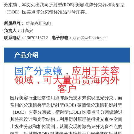
分束镜，本文列出我司折射型(ROE) 美容点阵分束器和衍射型
（DOE）医美点阵分束镜标准品型号库存。
所属品牌：
维尔克斯光电
负责人：
叶高兴
联系电话：
13670216712
电子邮箱：
gxye@welloptics.cn
产品介绍
国产分束镜
，
应用于美容
领域，
可大量出货海内外
客户
医疗美容行业经常使用点阵激光技术来实现激光分束，而
常用的分束镜类型为
折射型
(ROE)
微透镜分束镜和衍射型
（
DOE
）医美分束镜，
衍射型
(DOE)
医美点阵分束镜通过
其特殊设计和光学结构，利用衍射原理使得激光束在空间
上发生分散和相位调制，从而实现将激光束分为多个点的
效果。
折射型
(ROE)
微透镜分束镜基于几何光学的折射原