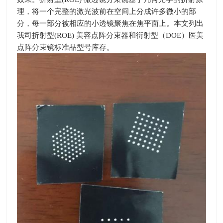
理，将一个完整的激光波前在空间上分成许多微小的部
分，每一部分被相应的小透镜聚焦在焦平面上。
本文列出
我司折射型
(ROE)
美容点阵分束器和衍射型（
DOE
）医美
点阵分束镜标准品型号库存。