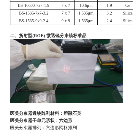
BS-10600-7x7-1.9
7 x 7
10.6μm
1.9
Ge
BS-1535-7x7-3.2
7 x 7
1.535μm
3.2
Silica
BS-1535-9x9-2.4
9 x 9
1.535μm
2.4
Silica
二、折射型
(ROE)
微透镜分束镜标准品
医美分束器透镜阵列材料：熔融石英
医美分束器子单元形状：六边形
医美分束器排列：六边形网格排列