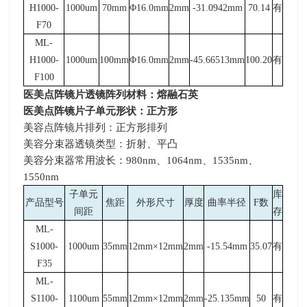
H1000-
1000um
70mm
Φ
16.0mm
2mm
-31.0942mm
70.14
有
F70
ML-
H1000-
1000um
100mm
Φ
16.0mm
2mm
-45.66513mm
100.20
有
F100
医美点阵镜片透镜阵列材料：熔融石英
医美点阵镜片子单元形状：正方形
美容点阵镜片排列：正方形排列
美容分束器透镜类型：折射、平凸
美容分束器常用波长：
980nm
、
1064nm
、
1535nm
、
1550nm
子单元
库
产品型号
焦距
外形尺寸
厚度
曲率半径
F
数
间距
存
ML-
S1000-
1000um
35mm
12mm×12mm
2mm
-15.54mm
35.07
有
F35
ML-
S1100-
1100um
55mm
12mm×12mm
2mm
-25.135mm
50
有