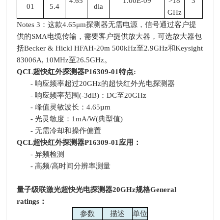
4.65
1.00E-09
>18
3
01
5.4
dia
GHz
Notes 3：这款
4.65
μ
m
探测器无需电源，信号通过客户提
供的
SMA
电缆传输，需要客户提供放大器，可选放大器包
括
Becker & Hickl HFAH-20m 500kHz
至
2.9GHz
和
Keysight
83006A, 10MHz
至
26.5GHz
。
QCL
超快红外探测器
P16309-01
特点
:
- 响应频率超过
20GHz
的超快红外光电探测器
- 响应频率范围
(-3dB)
：
DC
至
20GHz
- 峰值灵敏波长：
4.65µm
- 光灵敏度：
1mA/W(
典型值
)
- 无需冷却和操作偏置
QCL
超快红外探测器
P16309-01
应用：
- 异频检测
- 高频
/
高时间分辨率测量
量子级联激光超快光电探测器
20GHz
规格
General
ratings
：
参数
描述
单位