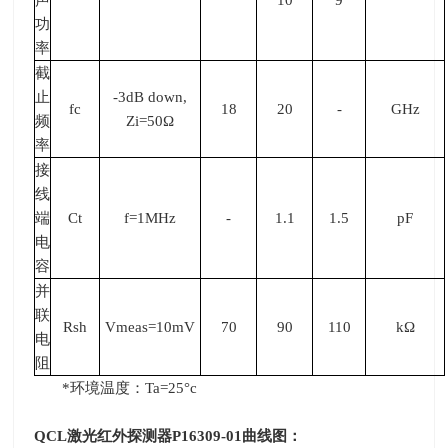
功
率
截
止
-3dB down,
fc
18
20
-
GHz
频
Zi=50
Ω
率
接
线
端
Ct
f=1MHz
-
1.1
1.5
pF
电
容
并
联
Rsh
Vmeas=10mV
70
90
110
k
Ω
电
阻
*环境温度：
Ta=25
°
c
QCL
激光红外探测器
P16309-01
曲线图：