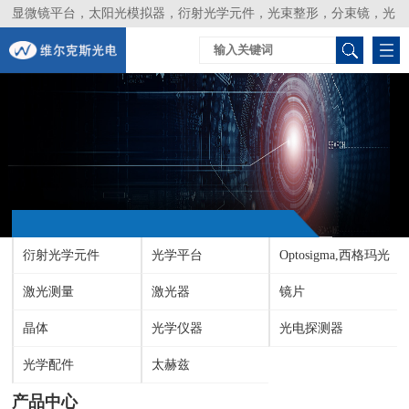
显微镜平台，太阳光模拟器，衍射光学元件，光束整形，分束镜，光
谱仪，生物激光器，光束分析仪，Layertec
衍射光学元件
光学平台
Optosigma,西格玛光
激光测量
激光器
机
镜片
晶体
光学仪器
光电探测器
光学配件
太赫兹
产品中心