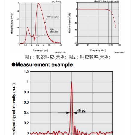
图
1
：频谱响应
(
示例
)
图
2
：响应频率
(
示例
)