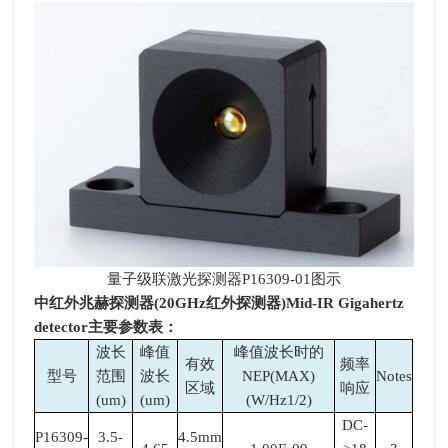
量子级联激光探测器
P16309-01
图示
中红外兆赫探测器
(20GHz
红外探测器
)Mid-IR Gigahertz
detector
主要参数表：
波长
峰值
峰值波长时的
有效
频率
型号
范围
波长
NEP(MAX)
Notes
区域
响应
(um)
(um)
(W/Hz1/2)
DC-
P16309-
3.5-
4.5mm