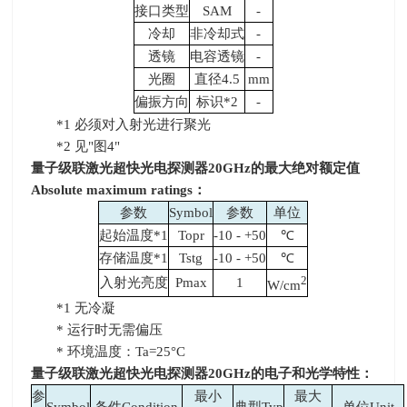
接口类型
SAM
-
冷却
非冷却式
-
透镜
电容透镜
-
光圈
直径
4.5
mm
偏振方向
标识
*2
-
*1 必须对入射光进行聚光
*2 见
"
图
4"
量子级联激光超快光电探测器
20GHz
的最大绝对额定值
Absolute maximum ratings
：
参数
Symbol
参数
单位
起始温度
*1
Topr
-10 - +50
℃
存储温度
*1
Tstg
-10 - +50
℃
2
入射光亮度
Pmax
1
W/cm
*1 无冷凝
* 运行时无需偏压
* 环境温度：
Ta=25
°
C
量子级联激光超快光电探测器
20GHz
的电子和光学特性：
参
最小
最大
Symbol
条件
Condition
典型
Typ
单位
Unit