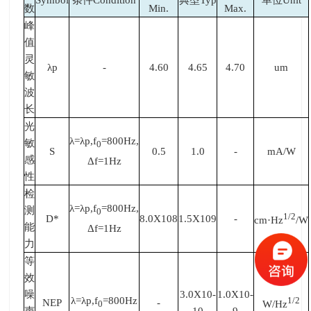
数
Min.
Max.
峰
值
灵
λ
p
-
4.60
4.65
4.70
um
敏
波
长
光
λ
=
λ
p,f
=800Hz,
敏
0
S
0.5
1.0
-
mA/W
感
Δ
f=1Hz
性
检
λ
=
λ
p,f
=800Hz,
测
0
1/2
D*
8.0X108
1.5X109
-
cm·Hz
/W
能
Δ
f=1Hz
力
等
效
噪
3.0X10-
1.0X10-
λ
=
λ
p,f
=800Hz
1/2
NEP
-
W/Hz
0
声
10
9