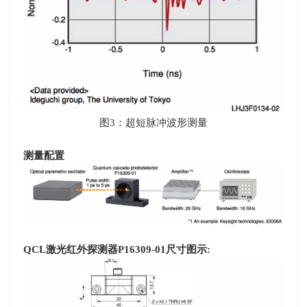
图
3
：超短脉冲波形测量
测量配置
QCL
激光红外探测器
P16309-01
尺寸图示
: