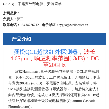
(-3 dB)，不需要外部电源。安装简单
所属品牌：
负责人：
郭工
联系电话：
13434776712
电子邮箱：
syguo@welloptics.cn
产品介绍
滨松QCL超快红外探测器
，
波长
4.65µm，
响应频率范围(-3dB)：DC
至20GHz
滨松
Hamamatsu量子级联光电检测器（QCL激光探测
器）具有4.65μm的波长，工作时
无偏压，无需冷却，
响应
带宽为
20GHz (-3 dB)，不需要外部电源。安装简单，
将
SMA
接头连接到测量仪器（示波器等），然后将入射光引
向内部聚焦透镜。这款
QCL
激光探测器还可称为
20GHz
超
快红外探测器和量子级联光电检测器(
Quantum Cascade
Photodetector)
。