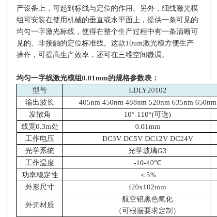
产设备上，可起到标线与定位的作用。另外，细线激光模
组可安装在使用机械的垂直或水平面上，提供一条可见的
均匀一字激光标线，使得在整个生产过程中有一条清晰可
见的、非接触的定位标准线。这款
10um
激光模方便生产
操作，可提高生产效率，还可在三维空间微调。
均匀一字线激光模组0.01mm的规格参数表：
型号
LDLY20102
输出波长
405nm 450nm 488nm 520nm 635nm 650nm
发散角
10°-110°(可选)
线宽0.3m处
0.01mm
工作电压
DC3V DC5V DC12V DC24V
光学系统
光学玻璃G3
工作温度
-10-40℃
功率稳定性
＜5%
外形尺寸
f20x102mm
航空铝黑色氧化
外壳材质
（可根据要求定制）