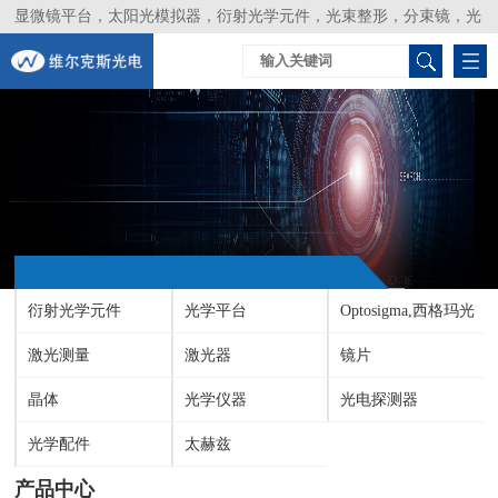
显微镜平台，太阳光模拟器，衍射光学元件，光束整形，分束镜，光
谱仪，生物激光器，光束分析仪，Layertec
衍射光学元件
光学平台
Optosigma,西格玛光
激光测量
激光器
机
镜片
晶体
光学仪器
光电探测器
光学配件
太赫兹
产品中心