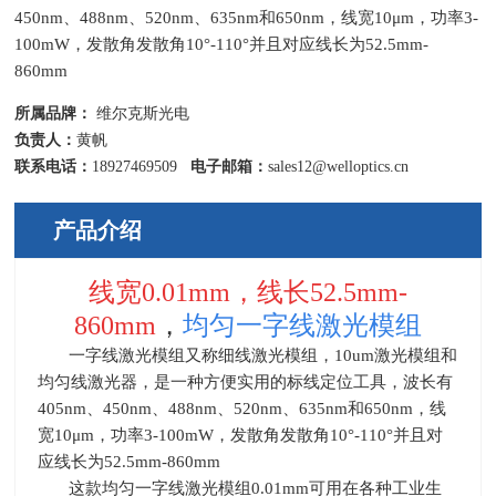
450nm、488nm、520nm、635nm和650nm，线宽10μm，功率3-
100mW，发散角发散角10°-110°并且对应线长为52.5mm-
860mm
所属品牌：
维尔克斯光电
负责人：
黄帆
联系电话：
18927469509
电子邮箱：
sales12@welloptics.cn
产品介绍
线宽0.01mm，线长52.5mm-
860mm
，
均匀一字线激光模组
一字线激光模组又称
细线激光模组，
10um
激光模组和
均匀线激光器
，是一种方便实用的标线定位工具，波长有
405nm
、
450nm
、
488nm
、
520nm
、
635nm
和
650nm
，线
宽
10
μ
m
，功率
3-100mW，发散角
发散角
10
°
-110
°并且对
应线长为
52.5mm-860mm
这款均匀一字线激光模组
0.01mm
可用在各种工业生