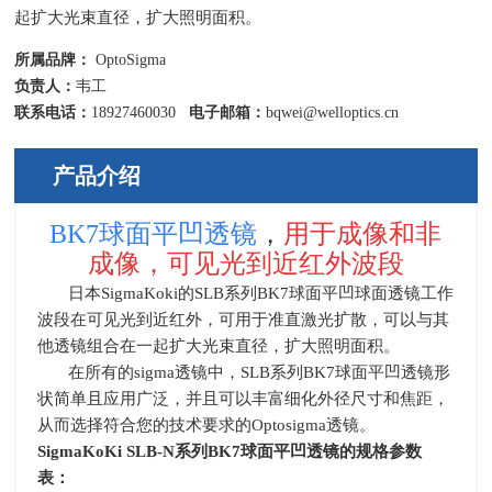
起扩大光束直径，扩大照明面积。​
所属品牌：
OptoSigma
负责人：
韦工
联系电话：
18927460030
电子邮箱：
bqwei@welloptics.cn
产品介绍
BK7球面平凹透镜
，
用于成像和非
成像，
可见光到近红外波段
日本
SigmaKoki的
SLB
系列
BK7
球面平凹球面透镜工作
波段在可见光到近红外，可用于准直激光扩散，可以与其
他透镜组合在一起扩大光束直径，扩大照明面积。
在所有的
sigma
透镜中，SLB系列
BK7
球面平凹透镜形
状简单且应用广泛，并且可以丰富细化外径尺寸和焦距，
从而选择符合您的技术要求的
Optosigma
透镜。
SigmaKoKi SLB-N
系列BK7球面平凹透镜的规格参数
表：