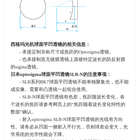
西格玛光机球面平凹透镜的相关信息：
- 承接定制非标尺寸或焦距的
Optosigma
透镜。
- 也承接制造无镀膜透镜上蒸镀特定波长的防反射膜
的
sigma
透镜。
日本
optosigma
球面平凹透镜
SLB-N
的注意事项：
- SLB系列
BK7
球面平凹透镜不能单独聚集光，也不能
成实像。需要和凸透镜一起组合使用。
- SLB-N球面平凹透镜有色差，焦距随波长变化，各
个波长的焦距请参考网页上的“焦距随着波长变化特性的
数据”确认。
- 射入
optosigma SLB-N
球面平凹透镜的光线有方向
性。请务必从凹面一侧射入平行光，否则球差会变大，光
学系统的光学性能会下降。