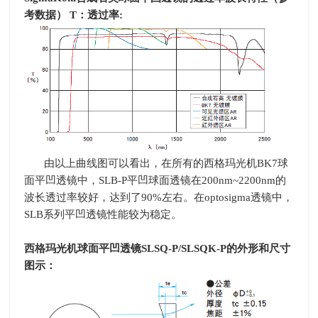
考数据）
T
：透过率
:
由以上曲线图可以看出，在所有的西格玛光机
BK7
球
面平凹透镜中，
SLB-P
平凹球面透镜在
200nm~2200nm
的
波长透过率较好，达到了
90%
左右。在
optosigma
透镜中，
SLB
系列平凹透镜性能较为稳定。
西格玛光机球面平凹透镜
SLSQ-P/SLSQK-P
的外形和尺寸
图示：