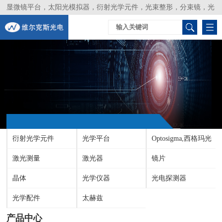
显微镜平台，太阳光模拟器，衍射光学元件，光束整形，分束镜，光
谱仪，生物激光器，光束分析仪，Layertec
衍射光学元件
光学平台
Optosigma,西格玛光
激光测量
激光器
机
镜片
晶体
光学仪器
光电探测器
光学配件
太赫兹
产品中心