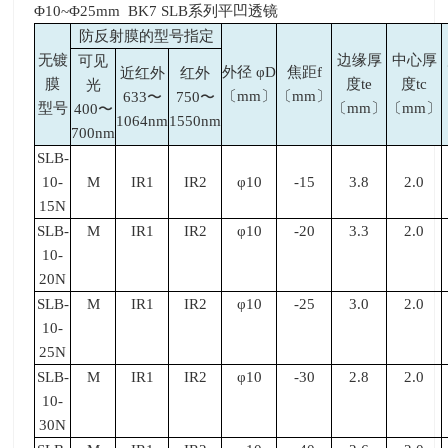
Φ10~Φ25mm BK7 SLB系列平凹透镜
防反射膜的型号指定
无镀
边缘厚
中心厚
可见
外径 φD
焦距f
近红外
红外
膜
度te
度tc
光
〔mm〕
〔mm〕
633〜
750〜
型号
〔mm〕
〔mm〕
400〜
1064nm
1550nm
700nm
SLB-
10-
M
IR1
IR2
φ10
-15
3.8
2.0
15N
SLB-
M
IR1
IR2
φ10
-20
3.3
2.0
10-
20N
SLB-
M
IR1
IR2
φ10
-25
3.0
2.0
10-
25N
SLB-
M
IR1
IR2
φ10
-30
2.8
2.0
10-
30N