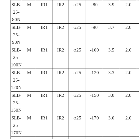
SLB-
M
IR1
IR2
φ25
-80
3.9
2.0
25-
80N
SLB-
M
IR1
IR2
φ25
-90
3.7
2.0
25-
90N
SLB-
M
IR1
IR2
φ25
-100
3.5
2.0
25-
100N
SLB-
M
IR1
IR2
φ25
-120
3.3
2.0
25-
120N
SLB-
M
IR1
IR2
φ25
-150
3.0
2.0
25-
150N
SLB-
M
IR1
IR2
φ25
-170
3.0
2.0
25-
170N