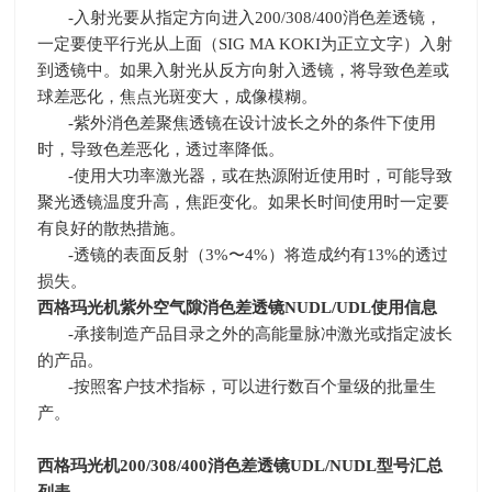
-入射光要从指定方向进入200/308/400消色差透镜，
一定要使平行光从上面（SIG MA KOKI为正立文字）入射
到透镜中。如果入射光从反方向射入透镜，将导致色差或
球差恶化，焦点光斑变大，成像模糊。
-紫外消色差聚焦透镜在设计波长之外的条件下使用
时，导致色差恶化，透过率降低。
-使用大功率激光器，或在热源附近使用时，可能导致
聚光透镜温度升高，焦距变化。如果长时间使用时一定要
有良好的散热措施。
-透镜的表面反射（3%〜4%）将造成约有13%的透过
损失。
西格玛光机紫外空气隙消色差透镜NUDL/UDL
使用信息
-承接制造产品目录之外的高能量脉冲激光或指定波长
的产品。
-按照客户技术指标，可以进行数百个量级的批量生
产。
西格玛光机
200/308/400
消色差透镜
UDL/NUDL
型号汇总
列表