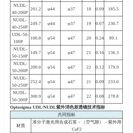
NUDL-
201.2
φ44
φ37
18
0.09
185.5
40-200P
NUDL-
249.7
φ44
φ37
19
0.07
230.7
40-250P
UDL-50-
100.8
φ54
φ47
20
0.24
89.1
100P
NUDL-
149.7
φ54
φ47
21
0.16
136.3
50-150P
NUDL-
200.0
φ54
φ47
22
0.12
179.9
50-200P
NUDL-
252.4
φ54
φ47
21
0.09
233.0
50-250P
NUDL-
300.9
φ54
φ47
22
0.08
278.8
50-300P
Optosigma UDL/NUDL
紫外消色差透镜
技术指标
共同指标
准分子激光用合成石英－（空气隙）－紫外用
材质
CaF2