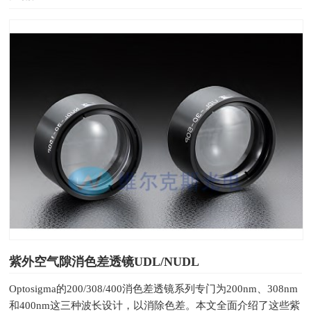
紫外空气隙消色差透镜UDL/NUDL
Optosigma的200/308/400消色差透镜系列专门为200nm、308nm
和400nm这三种波长设计，以消除色差。本文全面介绍了这些紫