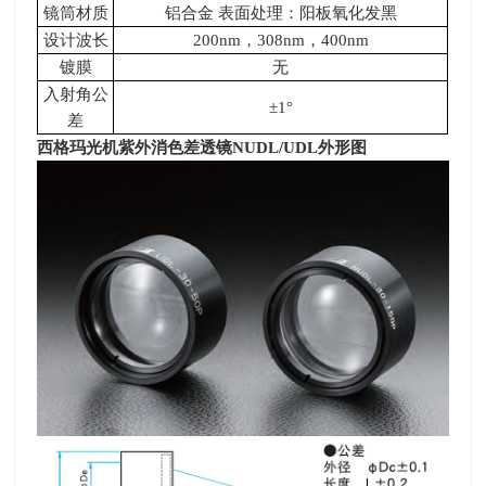
镜筒材质
铝合金 表面处理：阳板氧化发黑
设计波长
200nm
，
308nm
，
400nm
镀膜
无
入射角公
±1°
差
西格玛光机紫外消色差透镜
NUDL/UDL
外形图