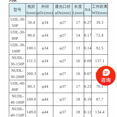
焦距
外径
通光口径
长度
工作距离
型号
NA
f(mm)
φDc(mm)
φDe(mm)
L(mm)
WD(mm)
UDL-30-
50.4
φ34
φ27
17
0.27
39.3
50P
UDL-30-
80.0
φ34
φ27
14
0.17
72.4
80P
UDL-30-
100.1
φ34
φ27
13
0.14
92.5
100P
NUDL-
151.5
φ34
φ27
16
0.09
137.1
30-150P
NUDL-
200.3
φ34
φ27
16
0.07
185.2
30-200P
UDL-40-
80.3
φ44
φ37
17
0.23
70.1
80P
NUDL-
100.0
φ44
φ37
18
0.19
87.7
40-100P
NUDL-
149.0
φ44
φ37
18
0.12
134.4
40-150P