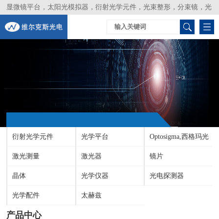
显微镜平台，太阳光模拟器，衍射光学元件，光束整形，分束镜，光
谱仪，生物激光器，光束分析仪，Layertec
衍射光学元件
光学平台
Optosigma,西格玛光
激光测量
激光器
机
镜片
晶体
光学仪器
光电探测器
光学配件
太赫兹
产品中心