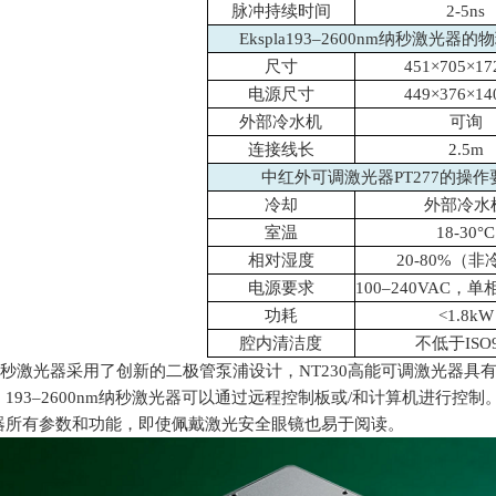
脉冲持续时间
2-5ns
Ekspla193–2600nm纳秒激光器
尺寸
451×705×1
电源尺寸
449×376×1
外部冷水机
可询
连接线长
2.5m
中红外可调激光器PT277的操作
冷却
外部冷水
室温
18-30°C
相对湿度
20-80%（
电源要求
100–240VAC，单相
功耗
<1.8kW
腔内清洁度
不低于ISO
la纳秒激光器采用了创新的二极管泵浦设计，
NT230
高能可调激光器具
。
193
–
2600nm
纳秒激光器可以通过远程控制板或
/
和计算机进行控制
器所有参数和功能，即使佩戴激光安全眼镜也易于阅读。