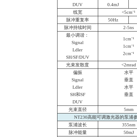
DUV
0.4mJ
线宽
<5cm⁻¹
脉冲重复率
50Hz
脉冲持续时间
2-5ns
最小调谐：
1cm⁻¹
Signal
1cm⁻¹
Ldler
2cm⁻¹
SH/SF/DUV
光束发散度
<2mrad
偏振
水平
Signal
垂直
Ldler
水平
SH和SF
垂直
DUV
光束直径
5mm
NT230高能可调激光器的泵浦
泵浦波长
355nm
脉冲能量
50mJ