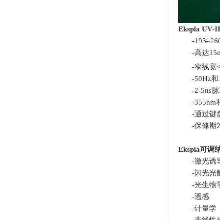
Ekspla UV-I
-193–
26
-高达
15
-窄线宽
-50Hz和
-2-5n
-355nm
-通过键
-保修期
Ekspla
可调
-激光诱
-闪光光
-光生物
-遥感
-计量学
-非线性