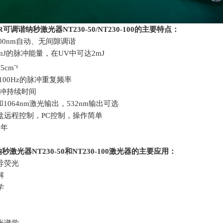
R
可调谐纳秒激光器NT230-50/NT230-100的主要特点：
00nm
自动、无间隙调谐
mJ
的脉冲能量，在
UV
中可达
2mJ
-
<5cm
¹
100Hz
的脉冲重复频率
s脉冲持续时间
和
1064nm
激光输出，
532nm
输出可选
盘远程控制，
PC
控制，操作简单
2
年
纳秒激光器
NT230-50
和
NT230-100
激光器的主要
应用：
导荧光
解
学
光谱学