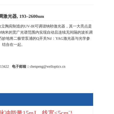
激光器, 193–2600nm
的这款立陶宛制造的UV-IR可调谐纳秒激光器，其一大亮点是
600纳米的宽广光谱范围内实现自动且连续无间隔的波长调
巧妙地将二极管泵浦的Q开关Nd：YAG激光器与光学参
）结合在一起。
013422
电子邮箱：
chenpeng@welloptics.cn
，脉冲能量15mJ，线宽<5cm⁻¹