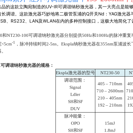
la出品的这款立陶宛制造的UV-IR可调谐纳秒激光器，其一大亮点是能
波长调谐。这款激光器巧妙地将二极管泵浦的Q开关Nd：YAG激光器
SB、RS232、LAN及WLAN在内的多种控制接口，这极大地简
0
和
NT230-100
可调谐纳秒激光器分别提供
50Hz
和
100Hz
的脉冲重复
-1
宽
<5cm
，脉冲持续时间
2-5ns
。E
kspla
纳秒激光器在
355nm
泵浦波长
器。
R
可调谐纳秒激光器的
规格：
Ekspla激光器的型号
NT230-50
N
调谐范围：
405 – 710nm
40
Signal
710 – 2600nm
710
Ldler
210 – 405nm
21
SH和SF
192 – 210nm
19
DUV
脉冲能量：
OPO
15mJ
SH和SF
1.8mJ