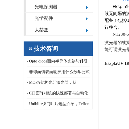
Eksp
光电探测器
续无间隔的
光学配件
配备了包括U
行整合。
太赫兹
NT230-5
激光器的线
技术咨询
能可调激光
Opto diode面向半导体光刻与科研
EksplaUV-I
领域的定制化极紫外/深紫外光电二
非球面镜表面轮廓用什么数学公式
极管，13.5nm，1-80nm
描述，纳米精度非球面镜传统面型
MOPA架构光纤激光器，从
公式和新公式基于正交多项式
AeroDIODE半导体激光泵浦源、LD
C口面阵相机的快速部署与自动化
驱动器到连续、纳秒皮秒脉冲激光
集成优势，ARTRAY 面阵相机
Uniblitz快门叶片选型介绍，Teflon
器
吸光型/AlSiO,AlMgF₂高反射型/C-
PET高发射率型/PtIrX射线专用型