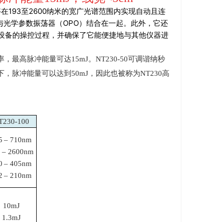
够在193至2600纳米的宽广光谱范围内实现自动且连
与光学参数振荡器（OPO）结合在一起。此外，它还
化了设备的操控过程，并确保了它能便捷地与其他仪器进
率，最高脉冲能量可达
15mJ
。
NT230-50
可调谐纳秒
下，脉冲能量可以达到
50mJ
，因此也被称为
NT230
高
T230-100
5 – 710nm
 – 2600nm
0 – 405nm
2 – 210nm
10mJ
1.3mJ