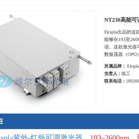
NT230高能可调
Ekspla出品
能够在193至2
谐。这款激光器
数振荡器（OPO
所属品牌：
Ekspla
负责人：
陈工
联系电话：
18926
绍
kspla紫外-红外可调激光器，
193–2600nm