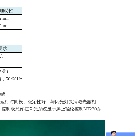
的物理特性
72mm
40mm
要求
机
非冷凝）
，50/60Hz
9级
有运行时间长、稳定性好（与闪光灯泵浦激光器相
。控制板允许在背光系统显示屏上轻松控制
NT230
系