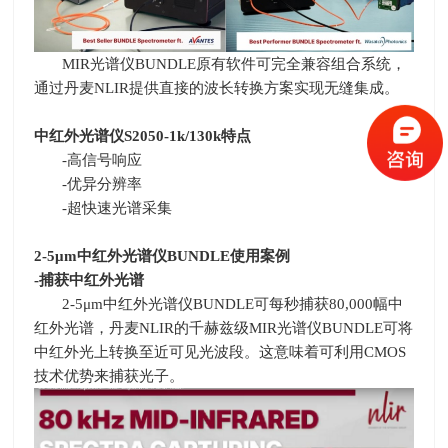
MIR光谱仪
BUNDLE
原有软件可完全兼容组合系统，
通过丹麦
NLIR
提供直接的波长转换方案实现无缝集成。
中红外光谱仪
S2050-1k/130k
特点
-高信号响应
-
优异分辨率
-
超快速光谱采集
2-5
μ
m
中红外光谱仪
BUNDLE
使用案例
-
捕获中红外光谱
2-5μ
m
中红外光谱仪
BUNDLE
可每秒捕获
80,000
幅中
红外光谱，丹麦
NLIR
的千赫兹级MIR光谱仪
BUNDLE
可将
中红外光上转换至近可见光波段。这意味着可利用
CMOS
技术优势来捕获光子。