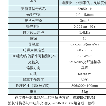
速度快，分辨率优，灵敏度
更新前型号名称
S2050-1k
光学带宽
2.0 – 5.0um
光学分辨率
3cm⁻¹
曝光时间
0.009 ms–40 s
最大读出速率
1.4kHz
位深
16
灵敏度
8k counts/(ms uW)
暗噪声标准差
60 counts
100毫秒内的最小可检测功率
75 pW/nm
光输入
SMA-905光纤连接器
偏振方向
垂直
功耗
60-90 W
最高工作温度
30°C
物理尺寸（高x长x宽）
306x200x100mm
重量
5 kg
通过将丹麦
NLIR
的上转换解决方案，将
SPEKTRUM
波长转换器与中红外光谱仪
S2050-1k/130k
组合成，使得