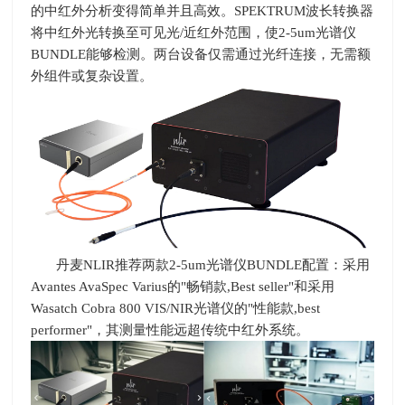
的中红外分析变得简单并且高效。
SPEKTRUM
波长转换器
将中红外光转换至可见光
/
近红外范围，使
2-5um
光谱仪
BUNDLE
能够检测。两台设备仅需通过光纤连接，无需额
外组件或复杂设置。
丹麦
NLIR
推荐两款
2-5um
光谱仪
BUNDLE
配置：采用
Avantes AvaSpec Varius
的
"
畅销款
,Best seller"
和采用
Wasatch Cobra 800 VIS/NIR
光谱仪的
"
性能款
,best
performer"
，其测量性能远超传统中红外系统。