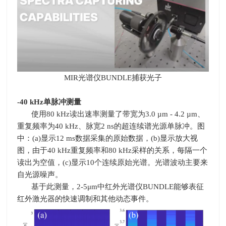
MIR光谱仪
BUNDLE
捕获光子
-40 kHz
单脉冲测量
使用
80 kHz
读出速率测量了带宽为
3.0 µm - 4.2 µm
、
重复频率为
40 kHz
、脉宽
2 ns
的超连续谱光源单脉冲。图
中：
(a)
显示
12 ms
数据采集的原始数据，
(b)
显示放大视
图，由于
40 kHz
重复频率和
80 kHz
采样的关系，每隔一个
读出为空值，
(c)
显示
10
个连续原始光谱。光谱波动主要来
自光源噪声。
基于此测量，
2-5
μ
m
中红外光谱仪
BUNDLE
能够表征
红外激光器的快速调制和其他动态事件。