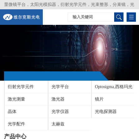
显微镜平台，太阳光模拟器，衍射光学元件，光束整形，分束镜，光
谱仪，生物激光器，光束分析仪，Layertec
衍射光学元件
光学平台
Optosigma,西格玛光
激光测量
激光器
机
镜片
晶体
光学仪器
光电探测器
光学配件
太赫兹
产品中心