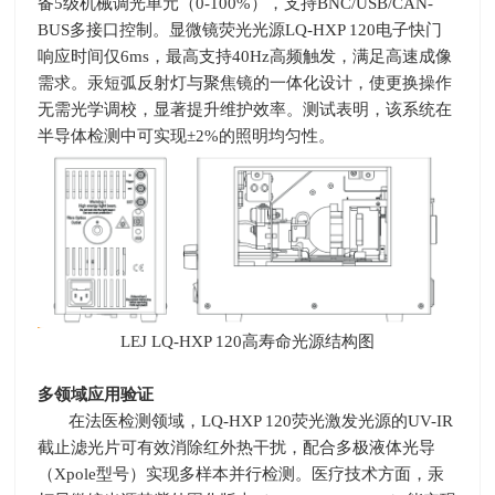
备
5
级机械调光单元（
0-100%
），支持
BNC/USB/CAN-
BUS
多接口控制。显微镜荧光光源
LQ-HXP 120
电子快门
响应时间仅
6ms
，最高支持
40Hz
高频触发，满足高速成像
需求。汞短弧反射灯与聚焦镜的一体化设计，使更换操作
无需光学调校，显著提升维护效率。测试表明，该系统在
半导体检测中可实现±
2%
的照明均匀性。
LEJ LQ-HXP 120高寿命光源结构图
多领域应用验证
在法医检测领域，
LQ-HXP 120
荧光激发光源的
UV-IR
截止滤光片可有效消除红外热干扰，配合多极液体光导
（
Xpole
型号）实现多样本并行检测。医疗技术方面，汞