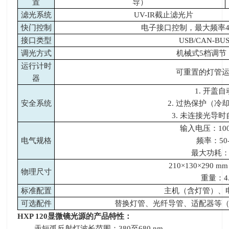
置
导）
滤光系统
UV-IR
截止滤光片
快门控制
电子接口控制，最大频率
接口类型
USB/CAN-BUS
调光方式
机械式
5
档调节
运行计时
可重置的灯管
器
1.
开盖自
安全系统
2.
过热保护（冷
3.
未连接光导时
输入电压：
10
电气规格
频率：
50
最大功耗
210×130×290 mm
物理尺寸
重量：
4
标准配置
主机（含灯管）、
可选配件
替换灯管、光纤导管、适配器等
HXP 120
显微镜光源的产品特性：
-汞短弧反射灯波长范围：
380
至
680 nm
。