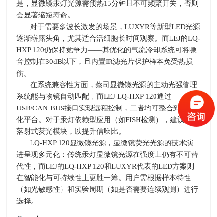
是，显微镜汞灯光源需预热15分钟且不可频繁开关，否则
会显著缩短寿命。
对于需要多波长激发的场景，LUXYR等新型
LED
光源
逐渐崭露头角，尤其适合活细胞长时间观察。而
LEJ
的
LQ-
HXP 120
仍保持竞争力——其优化的气流冷却系统可将噪
音控制在
30dB
以下，且内置
IR
滤光片保护样本免受热损
伤。
在系统兼容性方面，蔡司显微镜光源的主动光强管理
系统能与物镜自动匹配，而
LEJ LQ-HXP 120
通过
USB/CAN-BUS
接口实现远程控制，二者均可整合到自动
化平台。对于汞灯依赖型应用（如
FISH
检测），建议搭配
落射式荧光模块，以提升信噪比。
LQ-HXP 120显微镜光源，显微镜荧光光源的技术演
进呈现多元化：传统汞灯显微镜光源在强度上仍有不可替
代性，而
LEJ
的
LQ-HXP 120
和
LUXYR
代表的
LED
方案则
在智能化与可持续性上更胜一筹。用户需根据样本特性
（如光敏感性）和实验周期（如是否需要连续观测）进行
选择。