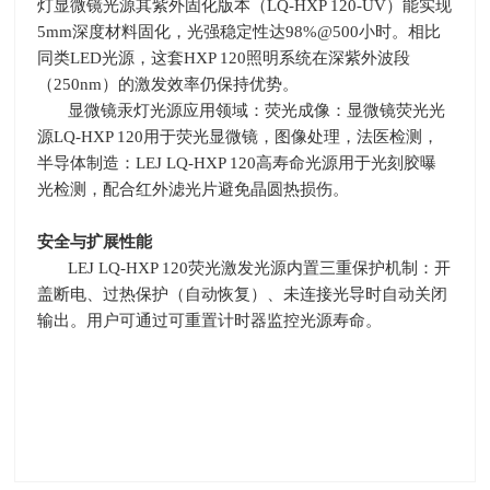
灯显微镜光源其紫外固化版本（
LQ-HXP 120-UV
）能实现
5mm
深度材料固化，光强稳定性达
98%@500
小时。相比
同类
LED
光源，这套
HXP 120
照明系统在深紫外波段
（
250nm
）的激发效率仍保持优势。
显微镜汞灯光源应用领域：荧光成像：显微镜荧光光
源
LQ-HXP 120
用于荧光显微镜，图像处理，法医检测，
半导体制造：
LEJ LQ-HXP 120
高寿命光源用于光刻胶曝
光检测，配合红外滤光片避免晶圆热损伤。
安全与扩展性能
LEJ LQ-HXP 120荧光激发光源内置三重保护机制：开
盖断电、过热保护（自动恢复）、未连接光导时自动关闭
输出。用户可通过可重置计时器监控光源寿命。