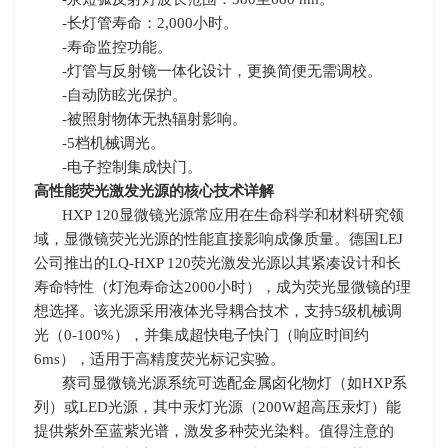
-长灯管寿命：
2,000
小时。
-寿命监控功能。
-灯管与反射镜一体化设计，更换简便无需调校。
-自动防眩光保护。
-被照射物体无热辐射影响。
-5档机械调光。
-电子控制集成快门。
高性能荧光激发光源的核心技术详解
HXP 120显微镜光源常应用在生命科学和材料研究领
域，显微镜荧光光源的性能直接影响成像质量。德国LEJ
公司推出的
LQ-HXP 120
荧光激发光源以其紧凑设计和长
寿命特性（灯泡寿命达
2000
小时），成为荧光显微镜的理
想选择。该光源采用液体光导耦合技术，支持
5
级机械调
光（
0-100%
），并集成超快电子快门（响应时间约
6ms
），适用于高精度荧光标记实验。
蔡司显微镜光源系统可选配金属卤化物灯（如
HXP
系
列）或
LED
光源，其中汞灯光源（
200W
超高压汞灯）能
提供紫外至蓝紫光谱，激发多种荧光染料。值得注意的