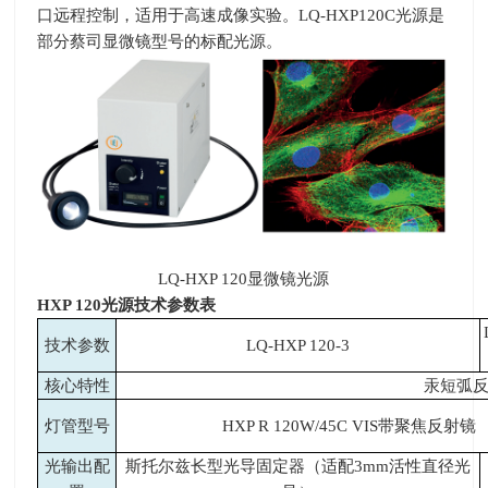
口远程控制，适用于高速成像实验。
LQ-HXP120C
光源是
部分蔡司显微镜型号的标配光源。
LQ-HXP 120显微镜光源
HXP 120
光源技术参数表
技术参数
LQ-HXP 120-3
核心特性
汞短弧
灯管型号
HXP R 120W/45C VIS
带聚焦反射镜
光输出配
斯托尔兹长型光导固定器（适配
3mm
活性直径光