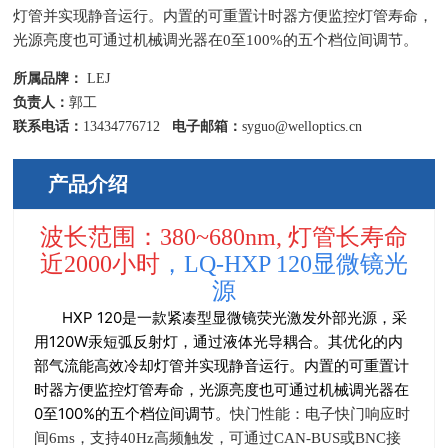
灯管并实现静音运行。内置的可重置计时器方便监控灯管寿命，
光源亮度也可通过机械调光器在0至100%的五个档位间调节。
所属品牌：
LEJ
负责人：
郭工
联系电话：
13434776712
电子邮箱：
syguo@welloptics.cn
产品介绍
波长范围：380~680nm, 灯管长寿命
近2000小时
，
LQ-HXP 120显微镜光
源
HXP 120是一款紧凑型显微镜荧光激发外部光源，采
用120W汞短弧反射灯，通过液体光导耦合。其优化的内
部气流能高效冷却灯管并实现静音运行。内置的可重置计
时器方便监控灯管寿命，光源亮度也可通过机械调光器在
0至100%的五个档位间调节。
快门性能：电子快门响应时
间6ms，支持
40Hz
高频触发，可通过
CAN-BUS
或
BNC
接