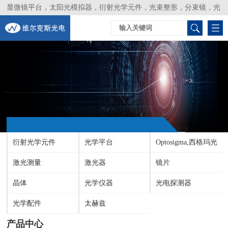
显微镜平台，太阳光模拟器，衍射光学元件，光束整形，分束镜，光
谱仪，生物激光器，光束分析仪，Layertec
衍射光学元件
光学平台
Optosigma,西格玛光
激光测量
激光器
机
镜片
晶体
光学仪器
光电探测器
光学配件
太赫兹
产品中心