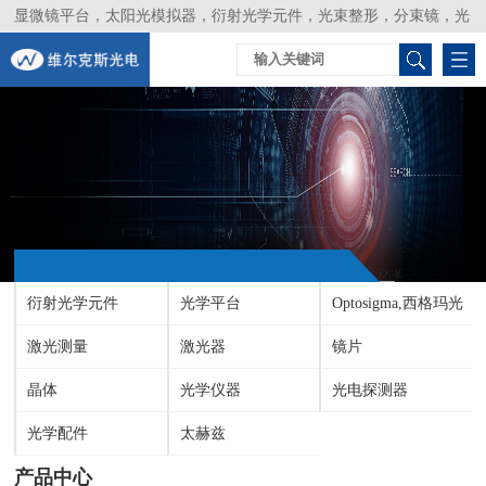
显微镜平台，太阳光模拟器，衍射光学元件，光束整形，分束镜，光
谱仪，生物激光器，光束分析仪，Layertec
衍射光学元件
光学平台
Optosigma,西格玛光
激光测量
激光器
机
镜片
晶体
光学仪器
光电探测器
光学配件
太赫兹
产品中心