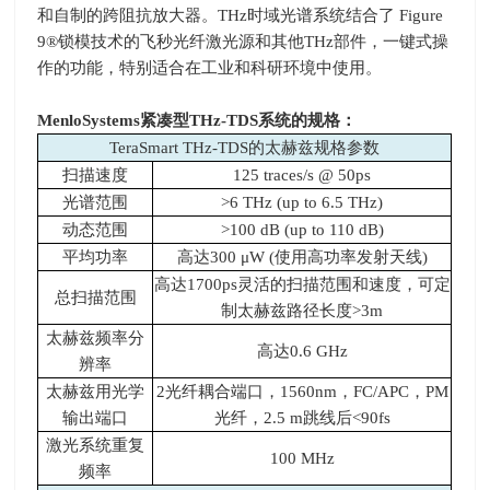
和自制的跨阻抗放大器。
THz
时域光谱系统结合了
Figure
9®
锁模技术的飞秒光纤激光源和其他
THz
部件，一键式操
作的功能，特别适合在工业和科研环境中使用。‌
MenloSystems
紧凑型THz-TDS系统的
规格：
TeraSmart THz-TDS的太赫兹规格参数
扫描速度
125 traces/s @ 50ps
光谱范围
>6 THz (up to 6.5 THz)
动态范围
>100 dB (up to 110 dB)
平均功率
高达300 μW (使用高功率发射天线)
高达1700ps灵活的扫描范围和速度，可定
总扫描范围
制太赫兹路径长度>3m
太赫兹频率分
高达0.6 GHz
辨率
太赫兹用光学
2光纤耦合端口，1560nm，FC/APC，PM
输出端口
光纤，2.5 m跳线后<90fs
激光系统重复
100 MHz
频率