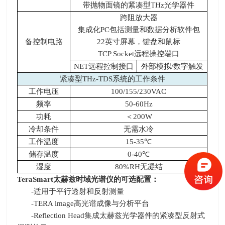
带抛物面镜的紧凑型THz光学器件
跨阻放大器
集成化PC包括测量和数据分析软件包
备控制电路
22英寸屏幕，键盘和鼠标
TCP Socket远程操控端口
NET远程控制接口
外部模拟/数字触发
紧凑型THz-TDS系统的工作条件
工作电压
100/155/230VAC
频率
50-60Hz
功耗
＜200W
冷却条件
无需水冷
工作温度
15-35℃
储存温度
0-40℃
湿度
80%RH无凝结
TeraSmart
太赫兹时域光谱仪的可选配置：
-适用于平行透射和反射测量
-TERA lmage高光谱成像与分析平台
-Reflection Head集成太赫兹光学器件的紧凑型反射式