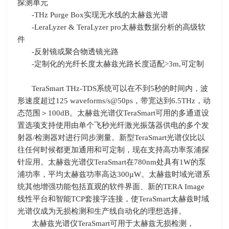
探测单元
-THz Purge Box实现无水线的太赫兹光谱
-LeraLyzer & TeraLyzer pro太赫兹数据分析的高级软
件
-反射镜或聚合物透镜光路
-定制化的光纤长度太赫兹光路长度适配>3m,可定制
TeraSmart THz-TDS系统可以在不到
5
秒的时间内，波
形速度超过
125 waveforms/s@50ps
，带宽达到
6.5THz
，动
态范围＞
100dB
。太赫兹光谱仪
TeraSmart
可用的多通道设
置选项支持使用由单个飞秒光纤激光振荡器供电的多个发
射器
/
检测器对进行同步测量。新型
TeraSmart
光谱仪比以
往任何时候都更加通用和可定制，现在支持高功率泵浦探
针应用。太赫兹光谱仪TeraSmart在
780nm
处具有
1W
的泵
浦功率，平均太赫兹功率高达
300µW
。太赫兹时域光谱系
统其他增强功能包括直观的软件界面、新的
TERA Image
线性平台和智能
TCP
套接字连接，使
TeraSmart
太赫兹时域
光谱仪成为无损检测和生产线自动化的理想选择。
太赫兹光谱仪TeraSmart可用于太赫兹无损检测，