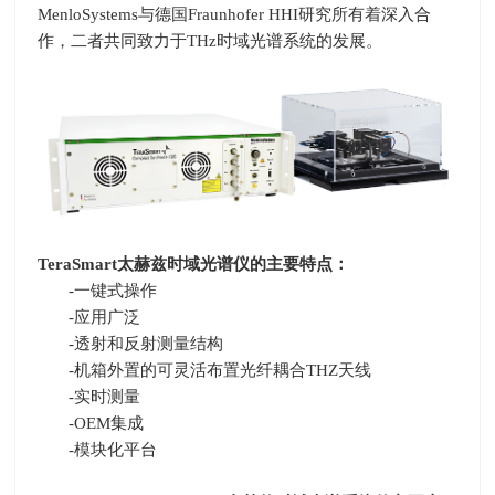
MenloSystems
与德国
Fraunhofer HHI
研究所有着深入合
作，二者共同致力于
THz
时域光谱系统的发展。
TeraSmart
太赫兹时域光谱仪的主要特点：
-一键式操作
-应用广泛
-透射和反射测量结构
-机箱外置的可灵活布置光纤耦合
THZ
天线
-实时测量
-OEM集成
-模块化平台