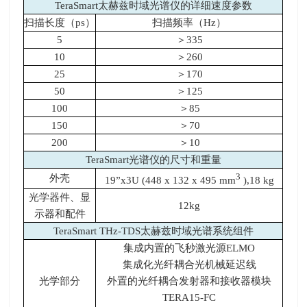
TeraSmart太赫兹时域光谱仪的详细速度参数
扫描长度（ps）
扫描频率（Hz）
5
＞335
10
＞260
25
＞170
50
＞125
100
＞85
150
＞70
200
＞10
TeraSmart光谱仪的尺寸和重量
3
外壳
19”x3U (448 x 132 x 495 mm
),18 kg
光学器件、显
12kg
示器和配件
TeraSmart THz-TDS太赫兹时域光谱系统组件
集成内置的飞秒激光源ELMO
集成化光纤耦合光机械延迟线
光学部分
外置的光纤耦合发射器和接收器模块
TERA15-FC