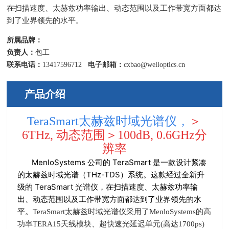
在扫描速度、太赫兹功率输出、动态范围以及工作带宽方面都达
到了业界领先的水平。
所属品牌：
负责人：
包工
联系电话：
13417596712
电子邮箱：
cxbao@welloptics.cn
产品介绍
TeraSmart太赫兹时域光谱仪，
＞
6THz, 动态范围＞100dB, 0.6GHz分
辨率
MenloSystems 公司的 TeraSmart 是一款设计紧凑
的太赫兹时域光谱（THz-TDS）系统。这款经过全新升
级的 TeraSmart 光谱仪，在扫描速度、太赫兹功率输
出、动态范围以及工作带宽方面都达到了业界领先的水
平。
TeraSmart
太赫兹时域光谱仪采用了
MenloSystems
的高
功率
TERA15
天线模块、超快速光延迟单元
(
高达
1700ps)