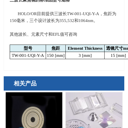
HOLO/OR
目前提供三波长
TW-001-UQI-Y-A
，焦距为
150
毫米，三个设计波长为
355,532
和
1064nm
。
其他波长、元素尺寸和
EFL
值可咨询
型号
焦距
Element Thickness
透镜尺寸
m
TW-001-UQI-Y-A
150 [mm]
3 [mm]
15 [mm]
相关产品