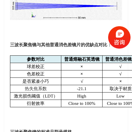
三波长聚焦镜与其他普通消色差镜片的优缺点对比：
参数对比
普通熔融石英透镜
普通消色差镜
球差校正
×
√
色差校正
×
√
是否紧凑小巧
√
×
热失焦系数
-21.1
取决于材质
激光损伤阈值（
LDT
）
High
Low
衍射效率
Close to 100%
Close to 10
三波长聚焦镜的标准品型号规格