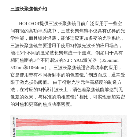
三波长聚焦镜介绍
HOLO/OR
提供三波长聚焦镜目前广泛应用于一些空
间有限的高功率系统中，三波长聚焦镜不仅具有优异的光
学性能，而且镜片轻薄，能够适应更加多变的光学系统，
三波长聚焦镜主要适用于使用
3
种激光波长的应用场合，
能把
3
个不同的激光波长聚焦成一个焦点。例如用于具有
相同焦距的
3
个不同谐波的
Nd
：
YAG
激光器（
355nmm
532nm
和
1064nm
）。三波长聚焦镜适合高功率的应用，
它是使用带有不同折射率的消色差镜片制造而成，通常受
限于激光损伤阈值。 由于衍射光学元件高精度的制造方
法，在对应的
3
种设计波长上，消色差聚焦镜能够达到无
像差的效果，与标准的消相差镜片相比，可实现更加紧密
的对焦和更高的焦点功率密度。