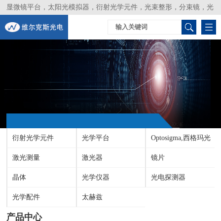
显微镜平台，太阳光模拟器，衍射光学元件，光束整形，分束镜，光
谱仪，生物激光器，光束分析仪，Layertec
衍射光学元件
光学平台
Optosigma,西格玛光
激光测量
激光器
机
镜片
晶体
光学仪器
光电探测器
光学配件
太赫兹
产品中心