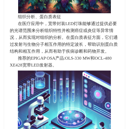
组织分析、蛋白质表征
在医疗应用中，宽带封装
LED
灯珠能够通过提供必要
的光谱范围来分析组织特性并检测癌症或炎症等异常情
况，从而实现对组织的分析。在蛋白质表征方面，它们通
过发射与生物分子相互作用的特定波长，帮助识别蛋白质
结构和相互作用，从而有助于疾病诊断和药物开发。
推荐的
EPIGAP OSA
产品
:OLS-330 MW
和
OCL-480
XE428
宽带
LED
发射器。