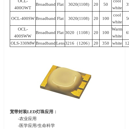
OCL-
cool
Broadband
Flat
3020(1108)
20
50
3
400OWT
white
cool
OCL-400SW
Broadband
Flat
3020(1108)
20
100
5
white
OCL-
Warm
Broadband
Flat
3020（1108）
20
100
6
400SWW
white
OLS-330MW
Broadband
Lens
3216（1206）
20
350
white
1
宽带封装
LED
灯珠应用：
-农业应用
-医学应用
/
生命科学