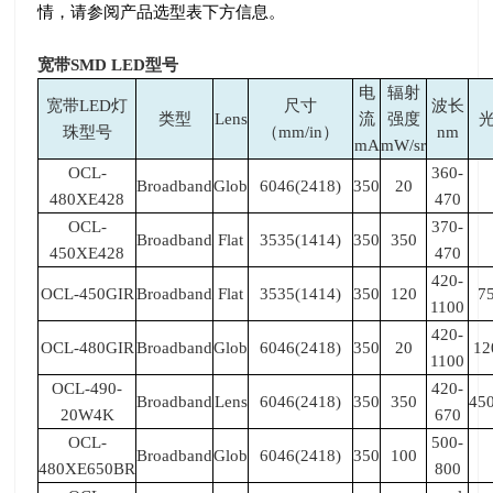
情，请参阅产品选型表下方信息。
宽带SMD LED型号
电
辐射
宽带LED灯
尺寸
波长
类型
Lens
流
强度
珠型号
（mm/in）
nm
mA
mW/sr
OCL-
360-
Broadband
Glob
6046(2418)
350
20
480XE428
470
OCL-
370-
Broadband
Flat
3535(1414)
350
350
450XE428
470
420-
OCL-450GIR
Broadband
Flat
3535(1414)
350
120
7
1100
420-
OCL-480GIR
Broadband
Glob
6046(2418)
350
20
12
1100
OCL-490-
420-
Broadband
Lens
6046(2418)
350
350
45
20W4K
670
OCL-
500-
Broadband
Glob
6046(2418)
350
100
480XE650BR
800