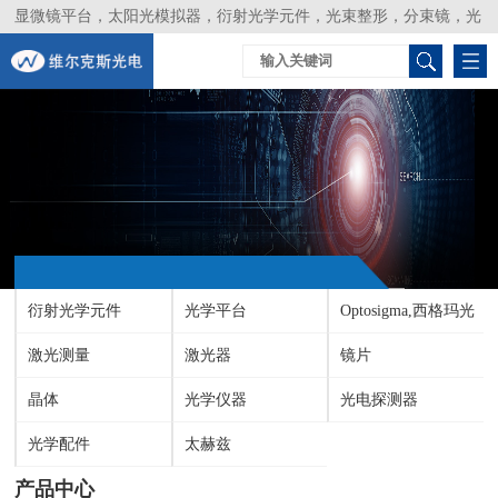
显微镜平台，太阳光模拟器，衍射光学元件，光束整形，分束镜，光
谱仪，生物激光器，光束分析仪，Layertec
衍射光学元件
光学平台
Optosigma,西格玛光
激光测量
激光器
机
镜片
晶体
光学仪器
光电探测器
光学配件
太赫兹
产品中心