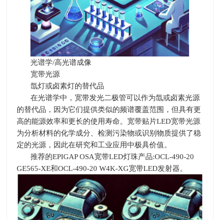
光谱学
/
高光谱成像
宽带光源
氙灯或卤素灯的替代品
在光谱学中，宽带发光二极管可以作为氙或卤素光源
的替代品，因为它们提供类似的频谱覆盖范围，但具有更
高的能源效率和更长的使用寿命。宽带贴片
LED
宽带光源
为分析材料的化学成分、检测污染物或识别物质提供了稳
定的光源，因此在研究和工业应用中极具价值。
推荐的
EPIGAP OSA
宽带
LED
灯珠产品
:OCL-490-20
GE565-XE
和
OCL-490-20 W4K-XG
宽带
LED
发射器。