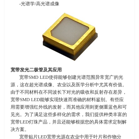
-光谱学
/
高光谱成像
宽带发光二极管及其应用
宽带
SMD LED
使得能够创建光谱范围异常宽广的光
源，这在超光谱成像、农业以及医学分析中尤其有价值。
由于不同材料在不同波长下对光的吸收和反射存在差异，
宽带
SMD LED
能够实现快速而准确的材料鉴别。有些应
用需要增强红外线的发射，而其他应用则更侧重蓝色和可
见光。为了满足这些多样化的需求，我们提供种类丰富的
宽带
LED
灯珠产品，并且还能够根据您的具体需求定制解
决方案。
宽带贴片
LED
宽带光源在农业中用于叶片和作物分