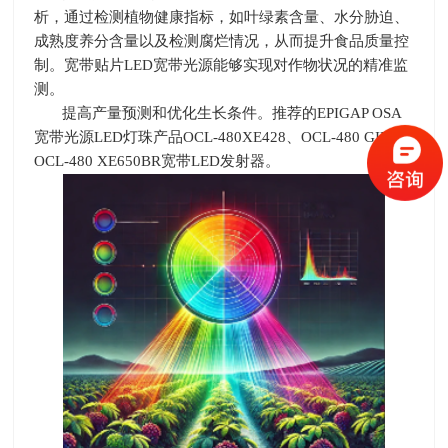
析，通过检测植物健康指标，如叶绿素含量、水分胁迫、
成熟度养分含量以及检测腐烂情况，从而提升食品质量控
制。宽带贴片
LED
宽带光源能够实现对作物状况的精准监
测。
提高产量预测和优化生长条件。推荐的
EPIGAP OSA
宽带光源
LED
灯珠产品
OCL-480XE428
、
OCL-480 GIR
和
OCL-480 XE650BR
宽带
LED
发射器。