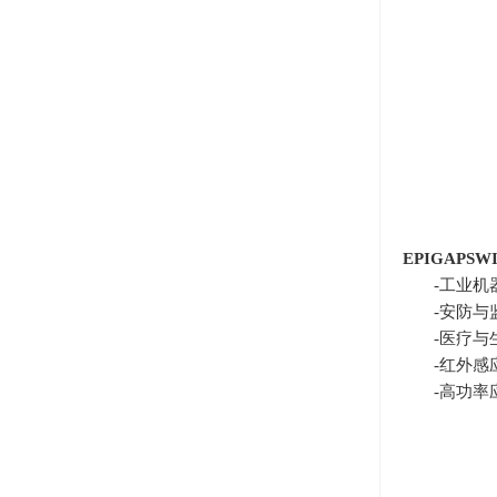
EPIGAPSWI
-工业机
-安防与
-医疗与
-红外感
-高功率