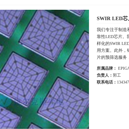
SWIR LED
我们专注于制造
靠性LED芯片
样化的SWIR 
用方案。此外，针
片的预筛选服务
所属品牌：
EPIGA
负责人：
郭工
联系电话：
13434