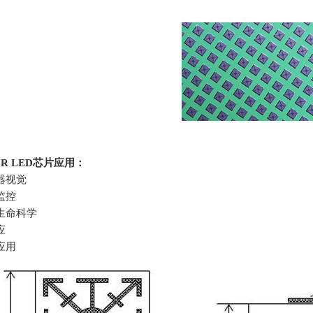
R LED
芯片应用：
器视觉
监控
生命科学
应
应用