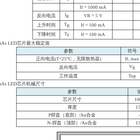
If = 1000 mA
I
反向电流
VR = 5 V
R
T
上升时间
If = 100 mA
R
T
下降时间
If = 100 mA
F
aAs LED
芯片最大额定值
参数
符号
正向电流
(T=25
°
C
，无限散热器
)
If, max
V
反向电压
R
工作温度
Top
aAs LED
芯片机械尺寸
参数
芯片尺寸
10
厚度
1
P焊盘（底部）
/Au
合金
N-焊盘（顶部）
/Au
合金
1