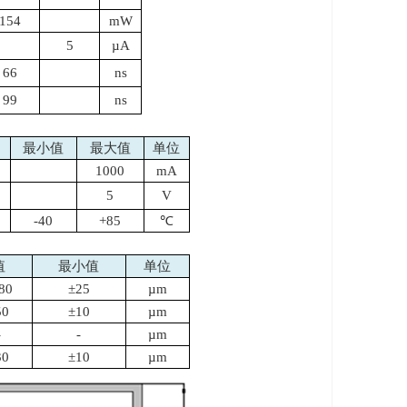
154
mW
5
µA
66
ns
99
ns
最小值
最大值
单位
1000
mA
5
V
-40
+85
℃
值
最小值
单位
80
±
25
µm
50
±
10
µm
-
-
µm
30
±
10
µm