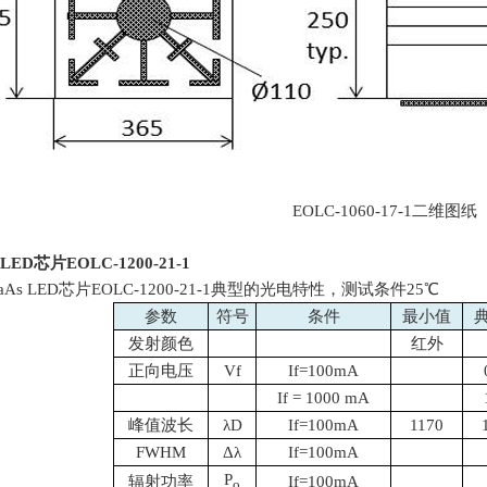
EOLC-1060-17-1二维图纸
 LED
芯片
EOLC-1200-21-1
aAs LED
芯片
EOLC-1200-21-1
典型的光电特性，测试条件
25
℃
参数
符号
条件
最小值
发射颜色
红外
正向电压
Vf
If=100mA
If = 1000 mA
峰值波长
λ
D
If=100mA
1170
FWHM
Δλ
If=100mA
P
辐射功率
If=100mA
o