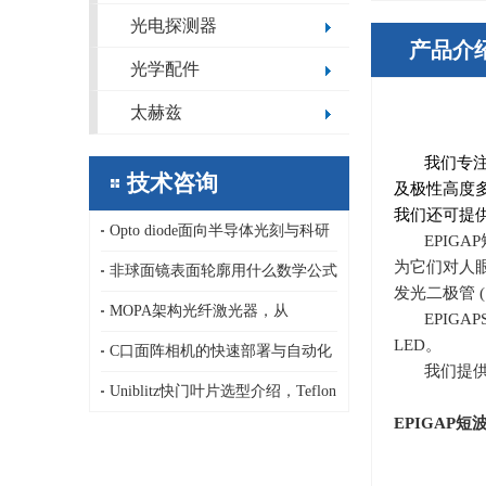
光电探测器
产品介
光学配件
太赫兹
我们专
技术咨询
及极性高度
我们还可提供
Opto diode面向半导体光刻与科研
EPIG
为它们对人
领域的定制化极紫外/深紫外光电二
非球面镜表面轮廓用什么数学公式
发光二极管
(
极管，13.5nm，1-80nm
描述，纳米精度非球面镜传统面型
MOPA架构光纤激光器，从
EPIGA
LED
。
公式和新公式基于正交多项式
AeroDIODE半导体激光泵浦源、LD
C口面阵相机的快速部署与自动化
我们提
驱动器到连续、纳秒皮秒脉冲激光
集成优势，ARTRAY 面阵相机
Uniblitz快门叶片选型介绍，Teflon
EPIGAP
短波
器
吸光型/AlSiO,AlMgF₂高反射型/C-
PET高发射率型/PtIrX射线专用型