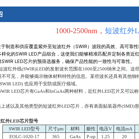
绍
1000-2500nm，
短波红外L
注于制造和供应覆盖紫外至短波红外（SWIR）波段的高效、高可靠性
多样化的SWIR LED产品组合，这使我们能够精准匹配并定制各类
SWIR LED芯片的预筛选服务，确保产品性能的一致性与可靠性。
AP短波红外线
(SWIR)LED
的发射波长范围在
1000
至
2500
纳米之间。这
眼不可见，并能够揭示物体材料特性的信息。某些波长还具有其他独
SWIR LED)
也应用于安防或医疗领域。
PSWIR LED芯片有
GaAs
和
InGaAs
两种材料，近红外
LED
芯片又可以称
供上述以及其他类型的短波红外
LED
芯片，亦有表面贴装器件
(SMD)
红外LED芯片型号
SWIR LED型号
尺寸μm
材料
极性
电压V
电流mA
EOLC-1020-17
365
GaAs
P-up
1.25
20