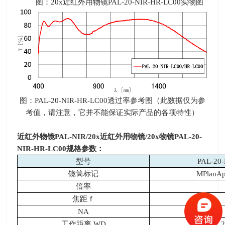
图：20x近红外用物镜PAL-20-NIR-HR-LC00实物图
图：
PAL-20-NIR-HR-LC00
透过率参考图（此数据仅为参
考值，请注意，它并不能保证实际产品的各项特性）
近红外物镜
PAL-NIR/20x
近红外用物镜
/20x
物镜
PAL-20-
NIR-HR-LC00
规格参数：
型号
PAL-20
镜筒标记
MPlanAp
倍率
焦距ｆ
NA
工作距离
WD