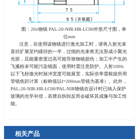
图：
20x
物镜
PAL-20-NIR-HR-LC00
外形尺寸图，单
位
mm
注意，在使用该物镜进行激光加工时，请将入射光束
直径扩展至约瞳径的一半，过细的光束将无法形成小聚光
光斑，且能量密度过高可能导致物镜损伤；加工中产生的
飞溅粉末可能污染镜面，使用时需注意防护。入射
100fs
以下飞秒激光时脉冲宽度可能展宽，实际倍率需根据所用
管镜焦距计算（标称值以
f=200mm
管镜为基准）。此外，
PAL-20-NIR-HR-LC00/PAL-NIR
物镜在设计时已纳入保护
玻璃的光学补偿，若擅自拆卸反而会破坏其成像与加工性
能。
相关产品