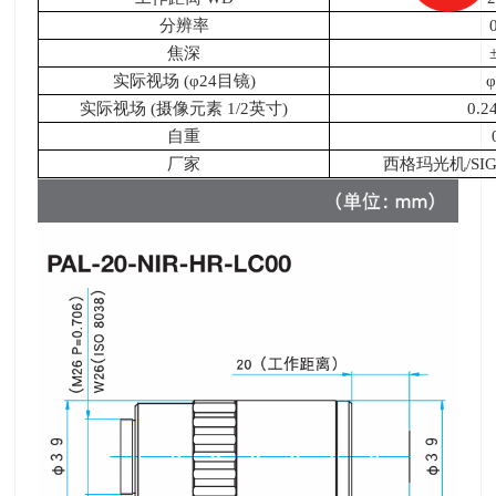
分辨率
焦深
实际视场
(
φ
24
目镜
)
实际视场
(
摄像元素
1/2
英寸
)
0.2
自重
厂家
西格玛光机
/SI