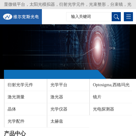
显微镜平台，太阳光模拟器，衍射光学元件，光束整形，分束镜，光
谱仪，生物激光器，光束分析仪，Layertec
衍射光学元件
光学平台
Optosigma,西格玛光
激光测量
激光器
机
镜片
晶体
光学仪器
光电探测器
光学配件
太赫兹
产品中心