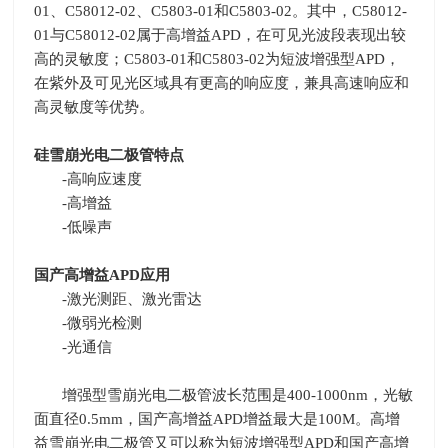
01、C58012-02、C5803-01和C5803-02。其中，C58012-
01与C58012-02属于高增益APD，在可见光波段表现出较
高的灵敏度；C5803-01和C5803-02为短波增强型APD，
在紫外及可见光区域具有更高的响应度，兼具高速响应和
高灵敏度等优势。
硅雪崩光电二极管特点
-高响应速度
-高增益
-低噪声
国产高增益APD应用
-激光测距、激光雷达
-微弱光检测
-光通信
增强型雪崩光电二极管波长范围是
400-1000nm
，光敏
面直径
0.5mm
，国产高增益
APD
增益最大是
100M
。高增
益雪崩光电二极管又可以称为短波增强型
APD
和国产高增