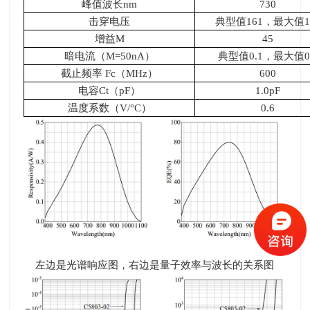
峰值波长
nm
730
击穿电压
典型值
161
，最大值
1
增益
M
45
暗电流（
M=50nA
）
典型值
0.1
，最大值
0
截止频率
Fc
（
MHz
）
600
电容
Ct
（
pF
）
1.0pF
温度系数（
V/
°
C
）
0.6
左边是光谱响应图，右边是量子效率与波长的关系图