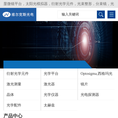
显微镜平台，太阳光模拟器，衍射光学元件，光束整形，分束镜，光
谱仪，生物激光器，光束分析仪，Layertec
衍射光学元件
光学平台
Optosigma,西格玛光
激光测量
激光器
机
镜片
晶体
光学仪器
光电探测器
光学配件
太赫兹
产品中心