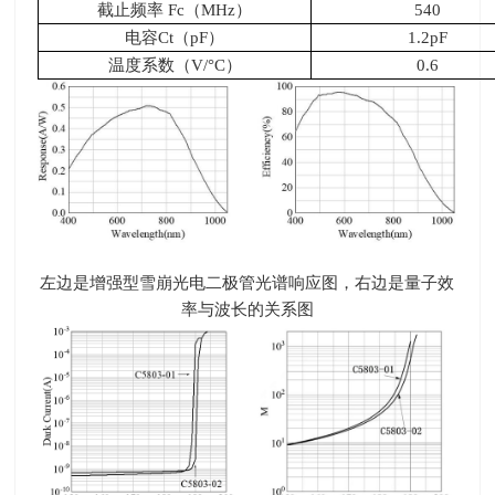
截止频率
Fc
（
MHz
）
540
电容
Ct
（
pF
）
1.2pF
温度系数（
V/
°
C
）
0.6
左边是增强型雪崩光电二极管光谱响应图，右边是量子效
率与波长的关系图