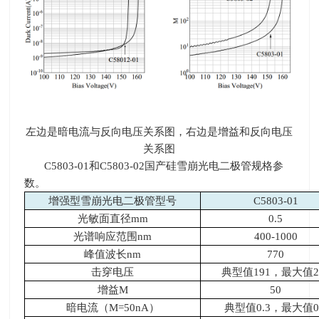
左边是暗电流与反向电压关系图，右边是增益和反向电压
关系图
C5803-01和
C5803-02
国产硅雪崩光电二极管规格参
数。
增强型雪崩光电二极管型号
C5803-01
光敏面直径
mm
0.5
光谱响应范围
nm
400-1000
峰值波长
nm
770
击穿电压
典型值
191
，最大值
2
增益
M
50
暗电流（
M=50nA
）
典型值
0.3
，最大值
0