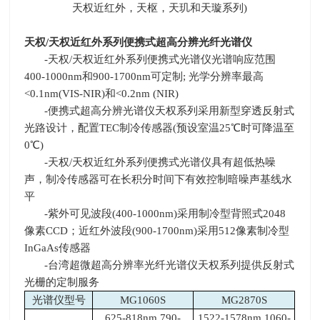
天权近红外，天枢，天玑和天璇系列
)
天权
/
天权近红外系列便携式超高分辨光纤光谱仪
-天权
/
天权近红外系列便携式光谱仪光谱响应范围
400-1000nm
和
900-1700nm
可定制
;
光学分辨率最高
<0.1nm(VIS-NIR)
和
<0.2nm (NIR)
-便携式超高分辨光谱仪天权系列采用新型穿透反射式
光路设计，配置
TEC
制冷传感器
(
预设室温
25
℃时可降温至
0
℃
)
-天权
/
天权近红外系列便携式光谱仪具有超低热噪
声，制冷传感器可在长积分时间下有效控制暗噪声基线水
平
-紫外可见波段
(400-1000nm)
采用制冷型背照式
2048
像素
CCD
；近红外波段
(900-1700nm)
采用
512
像素制冷型
InGaAs
传感器
-台湾超微超高分辨率光纤光谱仪天权系列提供反射式
光栅的定制服务
光谱仪型号
MG1060S
MG2870S
625-818nm,790-
1522-1578nm,1060-