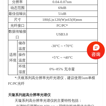
分辨率
0.04-0.07nm
动态范围
69dB
最佳信噪比
51dB
尺寸
180(L)x120(W)x63(H)mm
光纤接口
FC/PC*
数据传输接
USB3.0
口
储存
-30°
C ~ +70
°
C
温度
适用
操作
+5°
C ~ +40
°
C
环境
温度
环境
0%~85% 无冷凝
湿度
*:天枢系列高分辨率光纤光谱仪，建议使用
5um
单模
FC/PC
光纤
天璇系列超高分辨率光谱仪
天璇系列高分辨率光谱仪的主要特性包括：