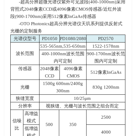
-超高分辨超微光谱仪紫外可见波段
(400-1000nm)
采用
背照式
2048
像素
CCD
或
4096
像素
CMOS
传感器
/
近红外波
段
(900-1700nm)
采用
512
像素
InGaAs
传感器
-OTO Photonics超高分辨光谱仪天玑系列提供反射式
光栅的定制服务
光谱仪型号
PD1050
PD1080/2080
PD2570
535-565nm,535-650nm
1522-1578nm
波长范围
400-1000nm波长范围
900-1700nm波长范
内可定制
围内可定制
传感器
2048像素
4096像素
512像素
InGaAs
CCD
CMOS
1500g 600nm/2400g
光栅
830g 1200nm
300nm
狭缝宽度
10/25μ
m
分辨率
视狭缝、光栅与波长范围之组合而定
高增益
2500
信噪
模式
500
350
比
低增益
4000
模式