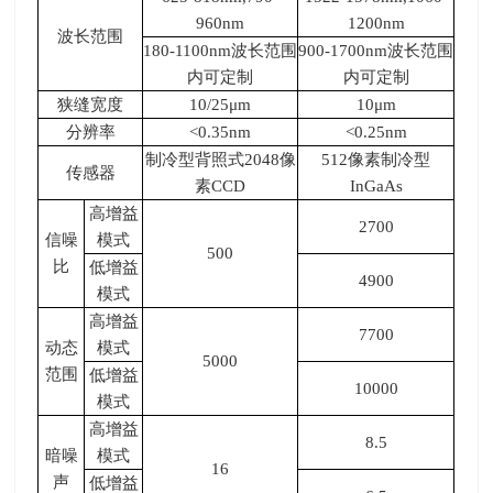
960nm
1200nm
波长范围
180-1100nm波长范围
900-1700nm波长范围
内可定制
内可定制
狭缝宽度
10/25μ
m
10μ
m
分辨率
<0.35nm
<0.25nm
制冷型背照式
2048
像
512像素制冷型
传感器
素
CCD
InGaAs
高增益
2700
信噪
模式
500
比
低增益
4900
模式
高增益
7700
动态
模式
5000
范围
低增益
10000
模式
高增益
8.5
暗噪
模式
16
声
低增益