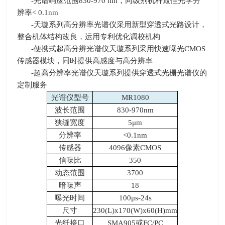
-光谱响应范围830-970 nm；同级别机种最佳光学分
辨率< 0.1nm
-天璇系列高分辨率光谱仪采用新型穿透式光路设计，
整合机体结构改良，运用专利优化调校机构
-便携式超高分辨光谱仪天璇系列采用快速曝光CMOS
传感器模块，同时提供高感度与高分辨率
-超高分辨率光谱仪天璇系列提供穿透式光栅光谱仪的
定制服务
光谱仪型号
MR1080
波长范围
830-970nm
狭缝宽度
5μm
分辨率
<0.1nm
传感器
4096像素CMOS
信噪比
350
动态范围
3700
暗噪声
18
曝光时间
100μs-24s
尺寸
230(L)x170(W)x60(H)mm
光纤接口
SMA905或FC/PC