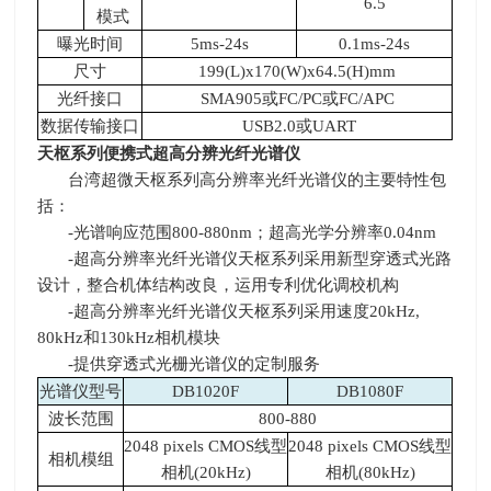
6.5
模式
曝光时间
5ms-24s
0.1ms-24s
尺寸
199(L)x170(W)x64.5(H)mm
光纤接口
SMA905或
FC/PC
或
FC/APC
数据传输接口
USB2.0或
UART
天枢系列便携式超高分辨光纤光谱仪
台湾超微天枢系列高分辨率光纤光谱仪的主要特性包
括：
-光谱响应范围
800-880nm
；超高光学分辨率
0.04nm
-超高分辨率光纤光谱仪天枢系列采用新型穿透式光路
设计，整合机体结构改良，运用专利优化调校机构
-超高分辨率光纤光谱仪天枢系列采用速度
20kHz,
80kHz
和
130kHz
相机模块
-提供穿透式光栅光谱仪的定制服务
光谱仪型号
DB1020F
DB1080F
波长范围
800-880
2048 pixels CMOS线型
2048 pixels CMOS线型
相机模组
相机
(20kHz)
相机
(80kHz)