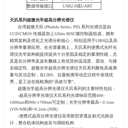
数据传输接口
USB2.0或UART
天玑系列超微光学超高分辨光谱仪
台湾超微天玑
(Phekda Series, PD)
系列光谱仪是由
CCD/CMOS
传感器加上
32bits RISC
微控制器组成，拥有
精简架构及优化之光谱分析核心，特别适用于
LIBS
以及高
分辨率量测应用。在光谱量测上，天玑系列便携式光纤光
谱仪光学架构能提供提供十分坚固及稳定的量测性能，尤
其是在分辨率及波长飘移上有优异的温湿度、震动、与撞
击稳定性。超微光学超高分辨光谱仪天玑系列聚焦高速测
量与灵活定制，在
LIBS
、拉曼检测等动态过程中表现优
秀，是工业在线检测的“高效引擎”。
超微光学超高分辨光谱仪天玑系列的主要特性包括：
-超高分辨率光谱仪天玑系列光谱响应范围
400-
1000nm
和
900-1700nm
可定制；光学分辨率最高
< 0.1nm
(VIS-NIR)
和
<0.2nm (NIR)
-便携式超高分辨光谱仪采用新型穿透反射式光路设
计，整合机体结构改良与调校机构