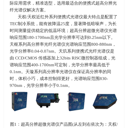
际应用需求，精准选型，选用最适合的便携式超高分辨光
纤光谱仪解决方案。
天权
/
天权近红外系列便携式光谱仪最大特点是配置了
TEC
制冷系统，能有效降温
25
度，显著降低暗噪声，为长
时间测量提供稳定的低温环境；超高分辨超微光谱仪光谱
响应范围
180-1700nm
且光学分辨率可达到
0.25nm
以下。
天枢系列高分辨率光纤光谱仪光谱响应范围
800-880nm
，
光学分辨率
0.04-0.07nm
。天玑系列便携式光纤光谱仪是
由
CCD/CMOS
传感器加上
32bits RISC
微控制器组成，光
谱响应范围
400-1700nm
可定制，光学分辨率最高低于
0.1nm
。天璇系列高分辨率光谱仪在保证高分辨率的同
时，体积小巧，成本控制得更好，光谱响应范围
830-
970nm
，光学分辨率小于
0.1nm
。
图
1
：超高分辨超微光谱仪产品图
(
从左到右依次为：天权
/