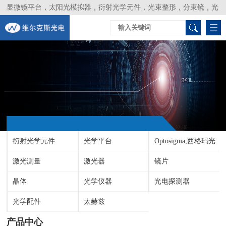
显微镜平台，太阳光模拟器，衍射光学元件，光束整形，分束镜，光
谱仪，生物激光器，光束分析仪，Layertec
衍射光学元件
光学平台
Optosigma,西格玛光
激光测量
激光器
机
镜片
晶体
光学仪器
光电探测器
光学配件
太赫兹
产品中心