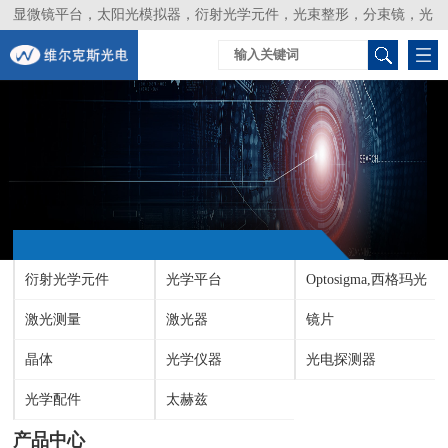
显微镜平台，太阳光模拟器，衍射光学元件，光束整形，分束镜，光
谱仪，生物激光器，光束分析仪，Layertec
衍射光学元件
光学平台
Optosigma,西格玛光
激光测量
激光器
机
镜片
晶体
光学仪器
光电探测器
光学配件
太赫兹
产品中心