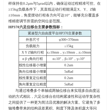
样保持在
0.2
μ
m
与
5
μ
rad
以内，确保运动过程精准可控。在
≥
15kg
负载条件下，其直线运动行程能满足
X
、
Y
、
Z
轴
±
10mm
，角度摆动行程各方向可达
10
°，能够充分覆盖多
维精密调节所需的空间位姿范围。
HP370
六足位移台主要参数指标：
紧凑型六自由度平台HP370主要参数
外形尺寸
φ300×370mm
负载能力
≥15kg
X Y Z
轴向行程
x
≥10mm，y≥10mm，z≥10mm
α β γ角向行程
α≥10°，β≥10°，γ≥10°
线性位移最小增量
0.2um
角向位移最小增量
5uRad
线性重复定位精度
0.2um
角向重复定位精度
5uRad
与通过堆叠多个单轴或两轴位移台来实现多自由度运
动的方式相比，六足位移台在结构紧凑性和运动学复杂性
之间提供了一种更为简洁且优雅的解决方案。它避免了多
轴堆叠带来的结构误差累积、刚度下降及体积庞大等问