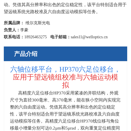
动。凭借其高分辨率和出色的定位稳定性，该平台特别适合用于
望远镜系统光路校准及六自由度运动模拟等任务。
所属品牌：
维尔克斯光电
负责人：
李豪
联系电话：
18926463275
电子邮箱：
sales11@welloptics.cn
产品介绍
六轴位移平台，
HP370六足位移台，
应用于望远镜组校准与六轴运动模
拟
高精度六足位移台HP370采用紧凑的并联结构，外观
尺寸为直径300毫米、高370毫米，能在狭小空间内实现完
整的六自由度运动。凭借其高分辨率和出色的定位稳定
性，该平台特别适合用于望远镜系统光路校准及六自由度
运动模拟等任务。高精度六足位移台
HP370
线位移与角位
移最小增量分别可达
0.2
μ
m
和
5
μ
rad
，双向重复定位精度同