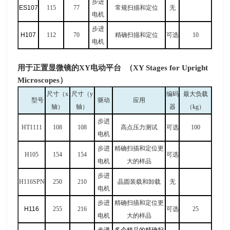
步进
ES107
115
77
常规扫描和定位
无
电机
步进
H107
112
70
精确扫描和定位
可选
10
电机
用于正置显微镜的XY电动平台
（XY Stages for Upright
Microscopes）
尺寸（
x
尺寸（
y
编码
最大负载
型号
驱动
应用
轴）
轴）
器
（
kg
）
步进
HT1111
108
108
高点压力测试
可选
100
电机
步进
精确扫描和定位更
H105
154
154
可选
电机
大的样品
步进
H116SPN
250
210
晶圆装载和卸载
无
电机
步进
精确扫描和定位更
H116
255
216
可选
25
电机
大的样品