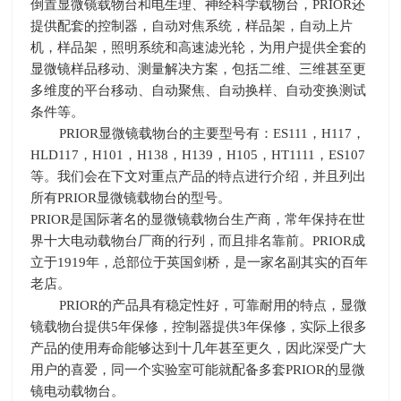
倒置显微镜载物台和电生理、神经科学载物台，
PRIOR
还
提供配套的控制器，自动对焦系统，样品架，自动上片
机，样品架，照明系统和高速滤光轮，为用户提供全套的
显微镜样品移动、测量解决方案，包括二维、三维甚至更
多维度的平台移动、自动聚焦、自动换样、自动变换测试
条件等。
PRIOR显微镜载物台的主要型号有：
ES111
，
H117
，
HLD117
，
H101
，
H138
，
H139
，
H105
，
HT1111
，
ES107
等。我们会在下文对重点产品的特点进行介绍，并且列出
所有
PRIOR
显微镜载物台的型号。
PRIOR是国际著名的显微镜载物台生产商，常年保持在世
界十大电动载物台厂商的行列，而且排名靠前。
PRIOR
成
立于
1919
年，总部位于英国剑桥，是一家名副其实的百年
老店。
PRIOR的产品具有稳定性好，可靠耐用的特点，显微
镜载物台提供
5
年保修，控制器提供
3
年保修，实际上很多
产品的使用寿命能够达到十几年甚至更久，因此深受广大
用户的喜爱，同一个实验室可能就配备多套
PRIOR
的显微
镜电动载物台。