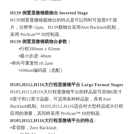
H139
倒置显微镜载物台
Inverted Stage
H139倒置显微镜载物台的特点是可以同时可放置
9
个玻
片，分辨率
<2
μ
m
。
H139
载物台采用
Anti Backlash
机制，
采用
ProScan
™
III
控制器。
H139
倒置显微镜载物台参数：
•行程
280mm x 82mm
•最小步进
: 40nm
•单向可重复性±
0.2
μ
m
•
100nm
编码器（选配）
H105,H112,H116
大行程显微镜平台
Large Format Stages
H105,H112,H116大行程显微镜平台的样品架可容纳
6
英寸
8
英寸和
12
英寸晶圆，可适用各种样品架，具有
Anti
Backlash
机制。
H105,H112,H116
适合对大型样品或大行程
应用的测量，其同样采用
ProScan
™
III
控制器。
H105,H112,H116
大行程显微镜平台的特点
：
•零背隙，
Zero Backlash