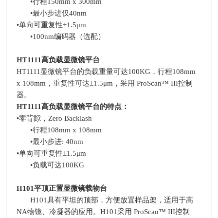
•行程
150mm x 300mm
•最小步进仅
40nm
•单向可重复性±
1.5
μ
m
•
100nm
编码器（选配）
HT1111
高负载显微镜平台
HT1111显微镜平台的负载重量可达
100KG
，行程
108mm
x 108mm
，重复性可达±
1.5
μ
m
，采用
ProScan
™
III
控制
器。
HT1111
高负载显微镜平台的特点：
•零背隙，
Zero Backlash
•行程
108mm x 108mm
•最小步进
: 40nm
•单向可重复性±
1.5
μ
m
•负载可达
100KG
H101
平顶正置显微镜载物台
H101具有平坦的顶部，方便放置样品架，适用于高
NA
物镜、冷凝器的应用。
H101
采用
ProScan
™
III
控制