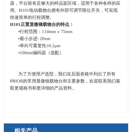
器，平台留有足够大的样品架区域，适用于各种各样的应
用。
H101
电动载物台拥有外部可调节限位开关，可实现
快速简单的行程调整。
H101
正置显微镜载物台的特点：
•行程范围：
114mm x 75mm
•最小步进
: 20nm
•单向可重复性±
0.2
μ
m
•
100nm
编码器（选配）
为了方便用户选型，我们在后面表格中列出了所有
PRIOR
的常用显微镜载物台和主要参数，欢迎联系我们索
取更规格书和更详细的产品资料。
相关产品