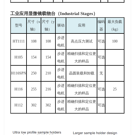
工业应用显微镜载物台（Industrial Stages）
尺寸（
x
尺寸（
y
编码
最大负载
型号
驱动
应用
轴）
轴）
器
（
kg
）
步进
HT1111
108
108
高点压力测试
可选
100
电机
步进
精确扫描和定位更
H105
154
154
可选
电机
大的样品
步进
H116SPN
250
210
晶圆装载和卸载
无
电机
步进
精确扫描和定位更
H116
255
216
可选
25
电机
大的样品
步进
精确扫描和定位更
H112
302
302
可选
电机
大的样品