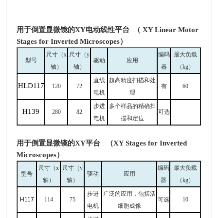
用于倒置显微镜的XY电动线性平台
（
XY Linear Motor
Stages for Inverted Microscopes）
尺寸（
x
尺寸（
y
编码
最大负载
型号
驱动
应用
轴）
轴）
器
（
kg
）
直线
超高精度扫描和处
HLD117
120
72
有
60
电机
理
步进
多个样品的精确扫
H139
280
82
可选
电机
描和定位
用于倒置显微镜的XY平台
（XY Stages for Inverted
Microscopes）
尺寸（
x
尺寸（
y
编码
最大负载
型号
驱动
应用
轴）
轴）
器
（
kg
）
步进
广泛的应用，包括活
H117
114
75
可选
10
电机
细胞成像