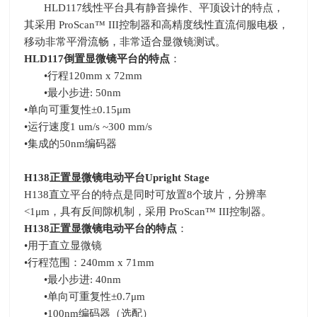
HLD117线性平台具有静音操作、平顶设计的特点，
其采用
ProScan
™
III
控制器和高精度线性直流伺服电极，
移动非常平滑流畅，非常适合显微镜测试。
HLD117
倒置显微镜平台的特点
：
•行程
120mm x 72mm
•最小步进
: 50nm
•单向可重复性±
0.15
μ
m
•运行速度
1 um/s ~300 mm/s
•集成的
50nm
编码器
H138
正置显微镜电动平台
Upright Stage
H138直立平台的特点是同时可放置
8
个玻片，分辨率
<1
μ
m
，具有反间隙机制，采用
ProScan
™
III
控制器。
H138
正置显微镜电动平台的特点
：
•用于直立显微镜
•行程范围：
240mm x 71mm
•最小步进
: 40nm
•单向可重复性±
0.7
μ
m
•
100nm
编码器（选配）