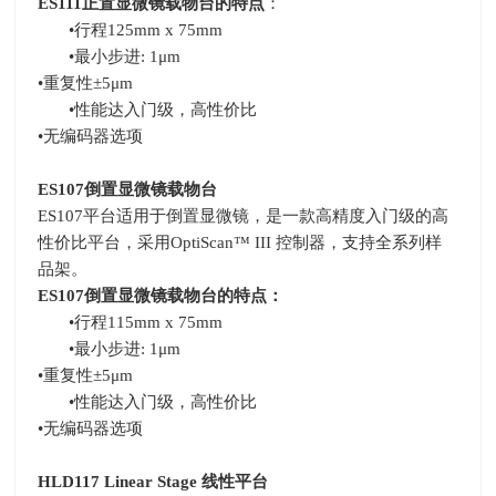
ES111
正置显微镜载物台的特点
：
•行程
125mm x 75mm
•最小步进
: 1
μ
m
•重复性±
5
μ
m
•性能达入门级，高性价比
•无编码器选项
ES107
倒置显微镜载物台
ES107平台适用于倒置显微镜，是一款高精度入门级的高
性价比平台，采用
OptiScan
™
III
控制器，支持全系列样
品架。
ES107
倒置显微镜载物台的特点：
•行程
115mm x 75mm
•最小步进
: 1
μ
m
•重复性±
5
μ
m
•性能达入门级，高性价比
•无编码器选项
HLD117 Linear Stage
线性平台