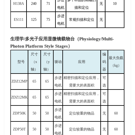
步进
多个样品的精确扫
H138A
240
71
无
10
电机
描和定位
步进
ES111
125
75
常规扫描和定位
无
电机
生理学/多光子应用显微镜载物台（Physiology/Multi-
Photon Platform Style Stages）
尺寸
尺寸
编
最大负载
型号
（
x
（
y
驱动
应用
码
（
kg
）
轴）
轴）
器
步进
精密扫描和定位应用，
可
ZDZ12MP
65
65
电机
需要大的表面积
选
步进
精密扫描和定位应用，
可
ZDZ12MK
65
65
电机
需要大的表面积
选
步进
ZDP50K
50
50
定位较重的物品
无
60
电机
步进
ZDP50T
50
50
定位较重的物品
无
60
电机