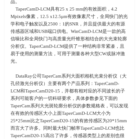
品。
TaperCamD-LCM具有
25 x 25 mm
的有效面积，
4.2
Mpixels
像素，
12.5 x12.5μm
有效像素尺寸，全局快门的光
学和电子触发以及
2500
：
1
的
SNR
，并且提供最大的有源
传感器区域和
USB
端口供电。
WinCamD-LCM
是一款的高
信噪比和全局快门与高质量光纤锥形相结合的大光束轮廓
分析仪。
TaperCamD-LCM
提供了一种结构非常紧凑，且
易于使用的测量方法，可用于测量各种大型
CW
或脉冲激
光。
DataRay公司
TaperCam
系列大面积相机光束分析仪（大
孔径激光分析仪）主要有两个产品系列：
TaperCamD-
LCM
和
TaperCamD20-15
，并都有相对应的不同波长的子
系列可能客户的一切科研要求，具体参数参见下面的
TaperCam
系列大光斑轮廓分析仪的参数规格表，可以发现
在有效的传感区大小上面
TaperCamD-LCM
大小为
25*25mm
比之
TaperCamD20-15
的有效传感区为
20*15mm
而言大了许多。同时最大快门帧率
TaperCamD-LCM
也比
TaperCamD20-15
高出了许多，传感器类型上的差别也很