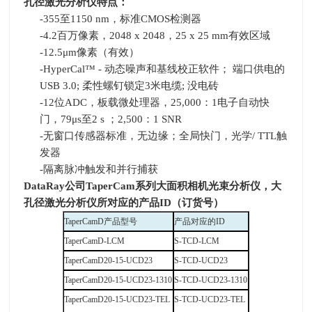
孔径激光分析仪特点：
-355至
1150 nm
，标准
CMOS
检测器
-4.2百万像素，
2048 x 2048
，
25 x 25 mm
有效区域
-12.5μm像素（有效）
-HyperCal™ - 动态噪声和基线校正软件； 端口供电的
USB 3.0;
柔性螺钉锁定
3
米电缆
;
没电砖
-12位
ADC
，板载微处理器，
25,000
：
1
电子自动快
门，
79μs
至
2 s
；
2,500
：
1 SNR
-无窗口传感器标准，无边缘；全局快门，光学
/ TTL
触
发器
-隔离脉冲触发和并行捕获
DataRay
公司
TaperCam
系列大面积相机光束分析仪，大
孔径激光分析仪所对应的产品
ID
（订货号）
TaperCamD
产品型号
产品对应的
ID
TaperCamD-LCM
S-TCD-LCM
TaperCamD20-15-UCD23
S-TCD-UCD23
TaperCamD20-15-UCD23-1310
S-TCD-UCD23-1310
TaperCamD20-15-UCD23-TEL
S-TCD-UCD23-TEL