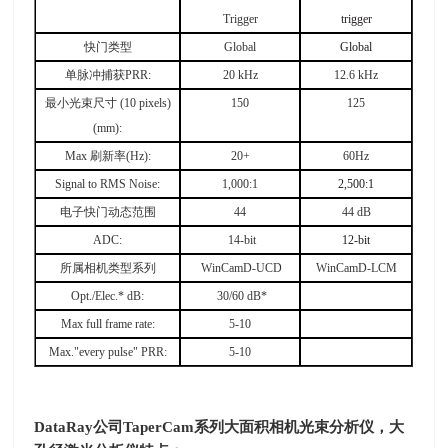
Trigger
trigger
快门类型
Global
Global
单脉冲捕获
PRR:
20 kHz
12.6 kHz
最小光束尺寸
(10 pixels)
150
125
(mm):
Max
刷新率
(Hz):
20+
60Hz
Signal to RMS Noise:
1,000:1
2,500:1
电子快门动态范围
44
44 dB
ADC:
14-bit
12-bit
所属相机类型系列
WinCamD-UCD
WinCamD-LCM
Opt./Elec.* dB:
30/60 dB*
Max full frame rate:
5-10
Max."every pulse" PRR:
5-10
DataRay
公司
TaperCam
系列大面积相机光束分析仪，大