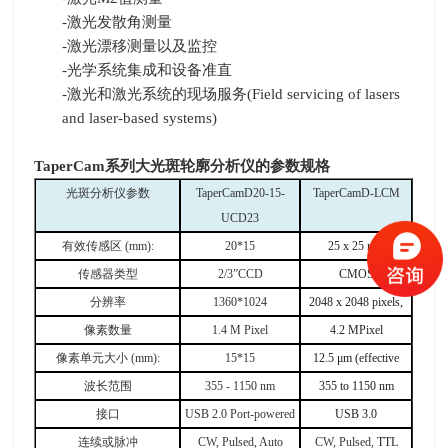
-激光发散角测量
-激光漂移测量以及监控
-光学系统集成和设备准直
-激光和激光系统的现场服务
(Field servicing of lasers
and laser
‐
based systems)
TaperCam
系列大光斑轮廓分析仪的参数规格
光斑分析仪参数
TaperCamD20-15-
TaperCamD-LCM
UCD23
有效传感区
(mm):
20*15
25 x 25 mm
传感器类型
2/3
”
CCD
CMOS
分辨率
1360*1024
2048 x 2048 pixels,
像素数量
1.4 M Pixel
4.2 MPixel
像素单元大小
(mm):
15*15
12.5
μ
m (effective
波长范围
355 - 1150 nm
355 to 1150 nm
接口
USB 2.0 Port-powered
USB 3.0
连续或脉冲
CW, Pulsed, Auto
CW, Pulsed,
TTL