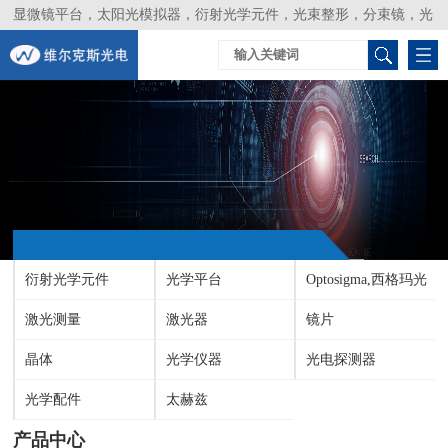
显微镜平台，太阳光模拟器，衍射光学元件，光束整形，分束镜，光
谱仪，生物激光器，光束分析仪，Layertec
衍射光学元件
光学平台
Optosigma,西格玛光
激光测量
激光器
机
镜片
晶体
光学仪器
光电探测器
光学配件
太赫兹
产品中心