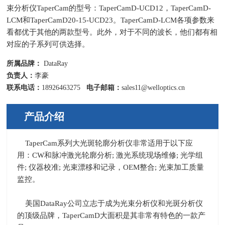
束分析仪TaperCam的型号：TaperCamD‐UCD12，TaperCamD-
LCM和TaperCamD20‐15‐UCD23。TaperCamD-LCM各项参数来
看都优于其他的两款型号。此外，对于不同的波长，他们都有相
对应的子系列可供选择。
所属品牌：
DataRay
负责人：
李豪
联系电话：
18926463275
电子邮箱：
sales11@welloptics.cn
产品介绍
TaperCam系列大光斑轮廓分析仪非常适用于以下应
用：
CW
和脉冲激光轮廓分析
;
激光系统现场维修
;
光学组
件
;
仪器校准
;
光束漂移和记录，
OEM
整合
;
光束加工质量
监控。
美国
DataRay
公司立志于成为光束分析仪和光斑分析仪
的顶级品牌，
TaperCamD
大面积是其非常有特色的一款产