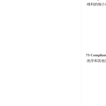
-锋利的细
7S Compliant
-热学和其