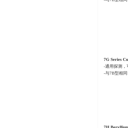
7G Series Cu
-通用探测
-与
7B
型相同
7H Berylliu