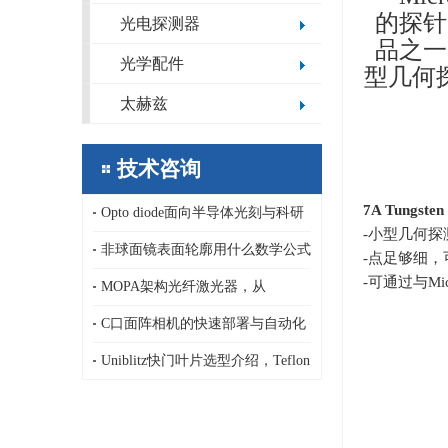
的探针
光电探测器
品之一
光学配件
型几何
太赫兹
技术咨询
7A Tungsten 
Opto diode面向半导体光刻与科研
-小型几何
领域的定制化极紫外/深紫外光电二
非球面镜表面轮廓用什么数学公式
-点足够细
-可通过与
Mi
极管，13.5nm，1-80nm
描述，纳米精度非球面镜传统面型
MOPA架构光纤激光器，从
公式和新公式基于正交多项式
AeroDIODE半导体激光泵浦源、LD
C口面阵相机的快速部署与自动化
驱动器到连续、纳秒皮秒脉冲激光
集成优势，ARTRAY 面阵相机
Uniblitz快门叶片选型介绍，Teflon
器
吸光型/AlSiO,AlMgF₂高反射型/C-
PET高发射率型/PtIrX射线专用型