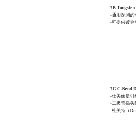
7B Tungsten
-通用探测的
-可提供镀
7C C-Bend D
-杜美丝是
-二极管插
-杜美特（
Du