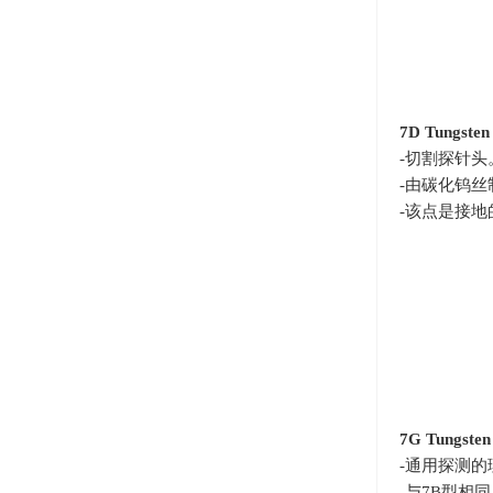
7D Tungsten
-切割探针头
-由碳化钨
-该点是接
7G Tungsten
-通用探测的
-与
7B
型相同