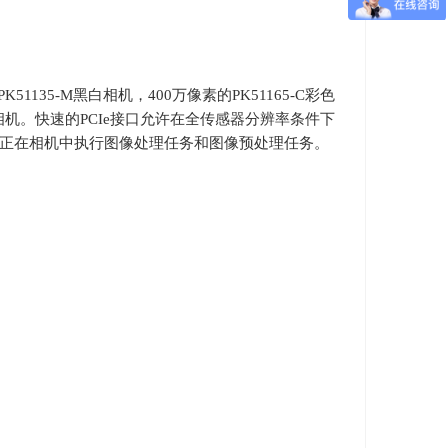
PK51135-M
黑白相机，
400
万像素的
PK51165-C
彩色
相机。快速的
PCIe
接口允许在全传感器分辨率条件下
正在相机中执行图像处理任务和图像预处理任务。