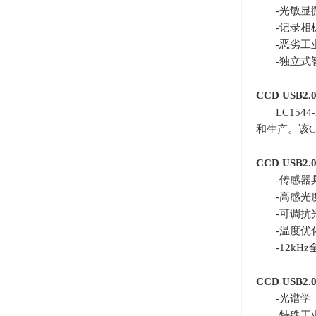
-光敏显
-记录相
-恶劣工
-独立式
CCD USB2.
LC15
和生产。该
CCD USB2.
-传感器
-高感光
-可调抗
-温度优
-12k
CCD USB2.
-光谱学
-特殊工业