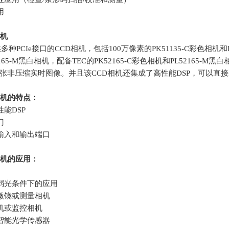
用
机
供多种
PCIe
接口的
CCD
相机，包括
100
万像素的
PK51135-C
彩色相机和
165-M
黑白相机，配备
TEC
的
PK52165-C
彩色相机和
PL52165-M
黑白
张非压缩实时图像。并且该
CCD
相机还集成了高性能
DSP
，可以直接
机的特点：
性能
DSP
门
输入和输出端口
机的应用：
弱光条件下的应用
微镜或测量相机
机或监控相机
智能光学传感器