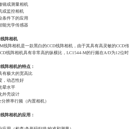
微镜或测量相机
机或监控相机
业条件下的应用
智能光学传感器
0
线阵相机
44-M线阵相机是一款黑白的
CCD
线阵相机，由于其具有高灵敏的
CCD
CCD
线阵相机具有非常高的纵横比，
LC1544-M
的行频在
A/D
为
12
位时
0
线阵相机的特点：
具有极大的宽高比
度，动态性好
光晕水平
化外壳设计
Hz全分辨率行频（内置相机）
0
线阵相机的应用：
应用（检查
/
条形码扫描
/
校准和测量）