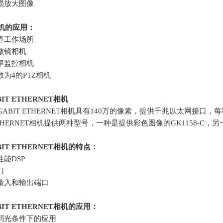
损放大图像
机的应用：
查工作场所
微镜相机
率监控相机
数为
4
的
PTZ
相机
BIT ETHERNET
相机
IGABIT ETHERNET相机具有
140
万的像素，提供千兆以太网接口，每
THERNET
相机提供两种型号，一种是提供彩色图像的
GK1158-C
，另
BIT ETHERNET
相机的特点：
性能
DSP
门
输入和输出端口
BIT ETHERNET
相机的应用：
弱光条件下的应用