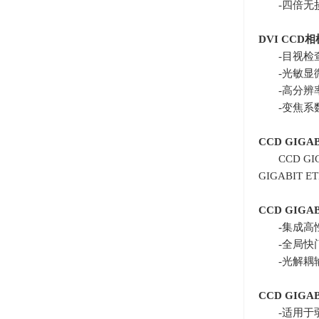
-四倍无
DVI CCD
相
-目视检
-光敏显
-高分辨
-变焦系
CCD GIGA
CCD G
GIGABIT E
CCD GIGA
-
集成高
-全局快
-光解耦
CCD GIGA
-适用于