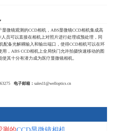
机
于显微镜观测的CCD相机，ABS显微镜CCD相机集成高
工作人员可以直接在相机上对照片进行处理或预处理，同
D相机配备光解耦输入和输出端口，使得CCD相机可以在环
用，ABS CCD相机上全局快门允许拍摄快速移动的图
能使其十分有潜力成为医疗显微镜相机。
463275
电子邮箱：
sales11@welloptics.cn
观测的
CCD显微镜相机