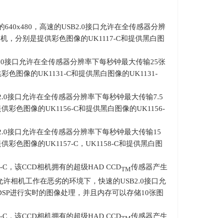
的
640x480
，高速的
USB2.0
接口允许在全传感器分辨
相机，分别是提供彩色图像的
UK1117-C
和提供黑白图
。
.0
接口允许在全传感器分辨率下每秒钟最大传输
25
张
供彩色图像的
UK1131-C
和提供黑白图像的
UK1131-
.0
接口允许在全传感器分辨率下每秒钟最大传输
7.5
提供彩色图像的
UK1156-C
和提供黑白图像的
UK1156-
.0
接口允许在全传感器分辨率下每秒钟最大传输
15
提供彩色图像的
UK1157-C
，
UK1158-C
和提供黑白图
-C
，该
CCD
相机拥有的超级
HAD CCD
传感器产生
TM
允许相机工作在恶劣的环境下，快速的
USB2.0
接口允
DSP
进行实时的图像处理，并且内存可以存储
10
张图
-C
，该
CCD
相机拥有的超级
HAD CCD
传感器产生