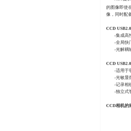
的图像即使
像，同时配
CCD USB2.
-
集成高
-全局快
-光解耦
CCD USB2.
-适用于
-光敏显
-记录相
-独立式
CCD
相机的