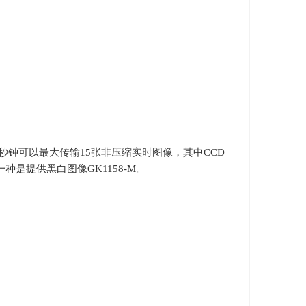
秒钟可以最大传输
15
张非压缩实时图像，其中
CCD
一种是提供黑白图像
GK1158-M
。