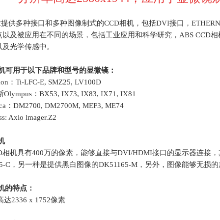
业提供多种接口和多种图像制式的
CCD
相机，包括
DVI
接口，
ETHERN
点以及被应用在不同的场景，包括工业应用和科学研究，
ABS CCD
相
以及光学传感中。
机可用于以下品牌和型号的显微镜：
kon
：
Ti-LFC-E, SMZ25, LV100D
斯
Olympus
：
BX53, IX73, IX83, IX71, IX81
ca
：
DM2700, DM2700M, MEF3, ME74
ss: Axio lmager.Z2
机
CD相机具有
400
万的像素，能够直接与
DVI/HDMI
接口的显示器连接，
5-C
，另一种是提供黑白图像的
DK51165-M
，另外，图像能够无损的
机的特点：
高达
2336 x 1752
像素