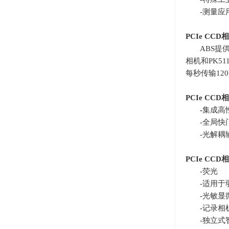
-测量应
PCIe CCD
相
ABS提
相机和
PK51
每秒传输
120
PCIe CCD
相
-
集成高
-全局快
-光解耦
PCIe CCD
相
-荧光
-适用于
-光敏显
-记录相
-独立式