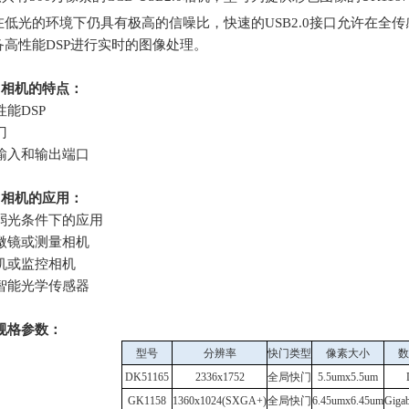
在低光的环境下仍具有极高的信噪比，快速的
USB2.0
接口允许在全传
备高性能
DSP
进行实时的图像处理。
0
相机的特点：
性能
DSP
门
输入和输出端口
0
相机的应用：
弱光条件下的应用
微镜或测量相机
机或监控相机
智能光学传感器
规格参数：
型号
分辨率
快门类型
像素大小
数
DK51165
2336x1752
全局快门
5.5umx5.5um
GK1158
1360x1024(SXGA+)
全局快门
6.45umx6.45um
Gigab