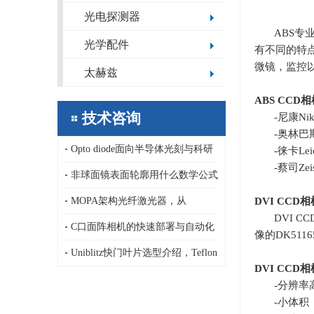
光电探测器
ABS专
光学配件
有不同的特
微镜，监控
太赫兹
ABS CCD
相
技术咨询
-尼康
Ni
-奥林巴
Opto diode面向半导体光刻与科研
-徕卡
Lei
-蔡司
Zei
领域的定制化极紫外/深紫外光电二
非球面镜表面轮廓用什么数学公式
极管，13.5nm，1-80nm
描述，纳米精度非球面镜传统面型
DVI CCD
相
MOPA架构光纤激光器，从
DVI C
公式和新公式基于正交多项式
AeroDIODE半导体激光泵浦源、LD
C口面阵相机的快速部署与自动化
像的
DK5116
驱动器到连续、纳秒皮秒脉冲激光
集成优势，ARTRAY 面阵相机
Uniblitz快门叶片选型介绍，Teflon
DVI CCD
相
器
吸光型/AlSiO,AlMgF₂高反射型/C-
-分辨率
-小体积
PET高发射率型/PtIrX射线专用型