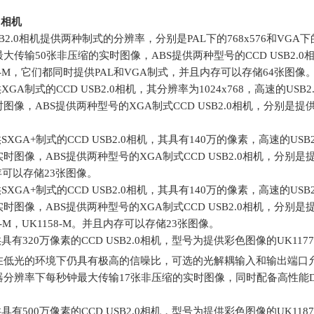
0
相机
USB2.0相机提供两种制式的分辨率，分别是
PAL
下的
768x576
和
VGA
下
最大传输
50
张非压缩的实时图像，
ABS
提供两种型号的
CCD USB2.0
-M
，它们都同时提供
PAL
和
VGA
制式，并且内存可以存储
64
张图像
供
XGA
制式的
CCD USB2.0
相机，其分辨率为
1024x768
，高速的
USB2
时图像，
ABS
提供两种型号的
XGA
制式
CCD USB2.0
相机，分别是提
供
SXGA+
制式的
CCD USB2.0
相机，其具有
140
万的像素，高速的
USB2
实时图像，
ABS
提供两种型号的
XGA
制式
CCD USB2.0
相机，分别是
存可以存储
23
张图像。
供
SXGA+
制式的
CCD USB2.0
相机，其具有
140
万的像素，高速的
USB2
实时图像，
ABS
提供两种型号的
XGA
制式
CCD USB2.0
相机，分别是
-M
，
UK1158-M
。并且内存可以存储
23
张图像。
供具有
320
万像素的
CCD USB2.0
相机，型号为提供彩色图像的
UK1177
在低光的环境下仍具有极高的信噪比，可选的光解耦输入和输出端口
器分辨率下每秒钟最大传输
17
张非压缩的实时图像，同时配备高性能
供具有
500
万像素的
CCD USB2.0
相机，型号为提供彩色图像的
UK1187