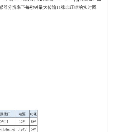
TM
感器分辨率下每秒钟最大传输
11
张非压缩的实时图
据接口
电源
功耗
DVI-I
12V
8W
it Ethernet
8-24V
5W