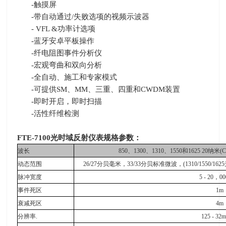
-触摸屏
-带自动通过
/
失败选项的视频示波器
- VFL &功率计选项
-蓝牙安卓平板操作
-纤电阻图事件分析仪
-宏观弯曲和双向分析
-全自动、施工和专家模式
-可提供
SM
、
MM
、三重、四重和
CWDM
装置
-即时开启，即时扫描
-活性纤维检测
FTE-7100
光时域反射仪表规格参数：
波长
850
、
1300
、
1310
、
1550
和
1625 20
纳米
(
动态范围
26/27
分贝毫米，
33/33
分贝标准微波，
(1310/1550/1625
脉冲宽度
5 - 20
，
00
事件死区
1m
衰减死区
4m
分辨率
.
125 - 32