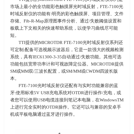
市场上最小的全功能彩色触摸屏光时域反射，
FTE-7100
光
时域反射仪的功能有
:
明亮的彩色触摸屏、项目管理、文件
存储、
Fib-R-Map
原理图事件分析、通过
/
失败阈值设置和
板载上下文相关的快速帮助系统，以使学习曲线尽可能
短。
TTI提供的
MICROTDR FTE-7100
光时域反射仪系列还
可定制
:
配备可选视频示波器后，它是一款强大的视频检测
系统，具有
IEC61300-3-35
自动通过
/
失败功能。其他可选
功能包括宽带功率计和可视故障定位器。
MICROTDR
提供
SM
或
MM
双
/
三波长配置，或
SM/MM
或
CWDM
四波长版
本。
FTE-7100光时域反射仪还配有与实时功能兼容的蓝
牙
:
使用标准
5V USB
充电系统对
OTDR
进行操作
/
充电，或
者您可以使用
USB
电缆连接到笔记本电脑，在
WindowsTM
上进行完全实时的
OTDR
操作。它还可以与兼容的安卓手
机或平板电脑通过蓝牙进行操作。