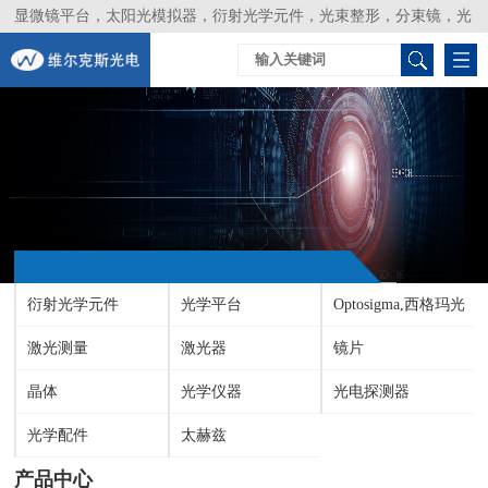
显微镜平台，太阳光模拟器，衍射光学元件，光束整形，分束镜，光
谱仪，生物激光器，光束分析仪，Layertec
衍射光学元件
光学平台
Optosigma,西格玛光
激光测量
激光器
机
镜片
晶体
光学仪器
光电探测器
光学配件
太赫兹
产品中心