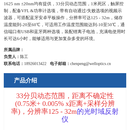
1625 nm ±20nm均有提供，33分贝动态范围，1米死区，触屏控
制，配备VFL &功率计选项，带有自动通过/失败选项的视频示
波器，可搭配蓝牙安卓平板操作，分辨率可达125 - 32m，储存
温度能到-20至60℃，可适用工作温度范围能达到-10至50℃，通
信端口有USB和蓝牙两种选项，装配锂离子电池，充满电使用时
长可达6小时，能够适用与更加复杂多变的环境。
所属品牌：
负责人：
陈工
联系电话：
18926013422
电子邮箱：
chenpeng@welloptics.cn
产品介绍
33分贝动态范围，距离不确定性
(0.75
米
+ 0.005% x
距离
+
采样分辨
率
)
，分辨率
125 - 32m
的光时域反射
仪