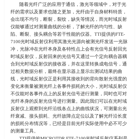
随着光纤广泛的应用于通信，激光等领域中，对于光
纤的需求以及要求也随之更加，光纤由于自身材料特质，
会出现不均匀，断裂，裂纹，缺失等情况，而光时域反射
仪能够通过对测量曲线的分析，了解光纤的均匀性、缺
陷、断裂、接头耦合等若干性能的仪器。
TTI
提供的
FTE-
7100
光时域反射仪利用其激光光源向被测光纤发送一光脉
冲，光脉冲在光纤本身及各特性点上会有光信号反射回光
时域反射仪，反射回来的光信号又通过一个定向耦合器耦
合到光时域反射仪的接收器，并在这里转换成电信号，通
过相关数据分析，最终在显示器上显示出测试结果的曲
线，光时域反射仪正是利用其接收到的背向散射光强度的
变化来衡量被测光纤上各事件损耗的大小，光时域反射仪
不仅能对各事件点上的反射光信号进行测量，同时也可对
光纤本身的反射光信号进行测量。因此我们可以在光时域
反射仪上观察到光纤沿线各点上的曲线状况，可测量出光
纤衰减、接头损耗、光纤故障点定位以及了解光纤沿长度
的损耗分布情况等，已经是目前光纤实际使用中必不可少
的测量工具。
TTI提供的
MICROTDR FTE-7100
光时域反射仪系列是