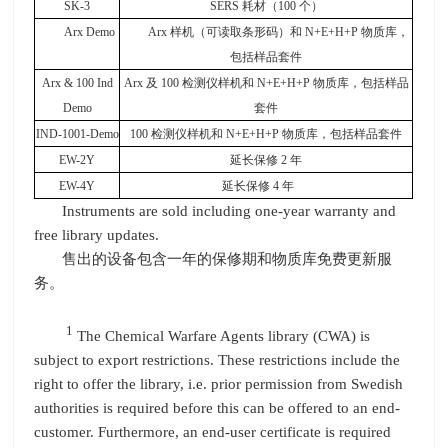
SK-3
SERS
耗材（
100
个）
Arx Demo
Arx
样机（可读取条形码）和
N+E+H+P
物质库，
包括样品套件
Arx & 100 Ind
Arx
及
100
检测仪样机和
N+E+H+P
物质库，包括样品
Demo
套件
IND-1001-Demo
100
检测仪样机和
N+E+H+P
物质库，包括样品套件
EW-2Y
延长保修
2
年
EW-4Y
延长保修
4
年
Instruments are sold including one-year warranty and
free library updates.
售出的设备包含一年的保修期和物质库免费更新服
务。
1
The Chemical Warfare Agents library (CWA) is
subject to export restrictions. These restrictions include the
right to offer the library, i.e. prior permission from Swedish
authorities is required before this can be offered to an end-
customer. Furthermore, an end-user certificate is required