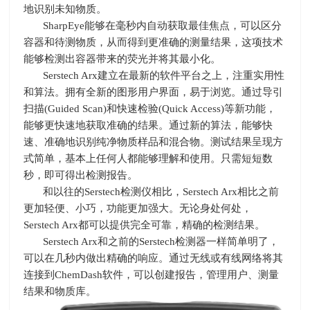
地识别未知物质。
SharpEye能够在毫秒内自动获取最佳焦点，可以区分
容器和待测物质，从而得到更准确的测量结果，这项技术
能够检测出容器带来的荧光并将其最小化。
Serstech Arx建立在最新的软件平台之上，注重实用性
和算法。拥有全新的图形用户界面，易于浏览。通过导引
扫描
(Guided Scan)
和快速检验
(Quick Access)
等新功能，
能够更快速地获取准确的结果。通过新的算法，能够快
速、准确地识别纯净物质样品和混合物。测试结果呈现方
式简单，基本上任何人都能够理解和使用。只需短短数
秒，即可得出检测报告。
和以往的
Serstech
检测仪相比，
Serstech Arx
相比之前
更加轻便、小巧，功能更加强大。无论身处何处，
Serstech Arx
都可以提供完全可靠，精确的检测结果。
Serstech Arx和之前的
Serstech
检测器一样简单明了，
可以在几秒内做出精确的响应。通过无线或有线网络将其
连接到
ChemDash
软件，可以创建报告，管理用户、测量
结果和物质库。