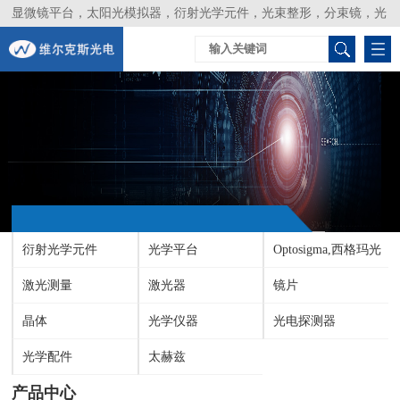
显微镜平台，太阳光模拟器，衍射光学元件，光束整形，分束镜，光
谱仪，生物激光器，光束分析仪，Layertec
衍射光学元件
光学平台
Optosigma,西格玛光
激光测量
激光器
机
镜片
晶体
光学仪器
光电探测器
光学配件
太赫兹
产品中心