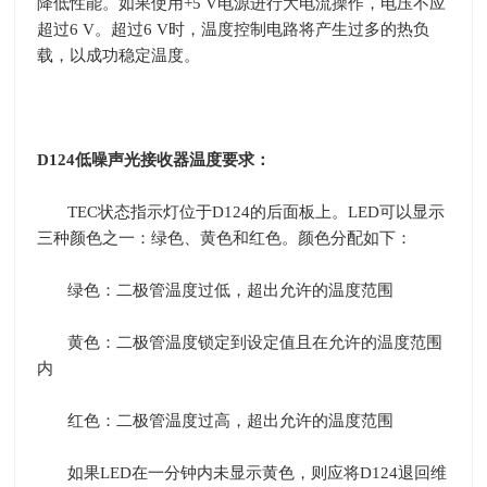
降低性能。如果使用
+5 V
电源进行大电流操作，电压不应
超过
6 V
。超过
6 V
时，温度控制电路将产生过多的热负
载，以成功稳定温度。
D124
低噪声光接收器温度要求：
TEC
状态指示灯位于
D124
的后面板上。
LED
可以显示
三种颜色之一：绿色、黄色和红色。颜色分配如下：
绿色：二极管温度过低，超出允许的温度范围
黄色：二极管温度锁定到设定值且在允许的温度范围
内
红色：二极管温度过高，超出允许的温度范围
如果
LED
在一分钟内未显示黄色，则应将
D124
退回维