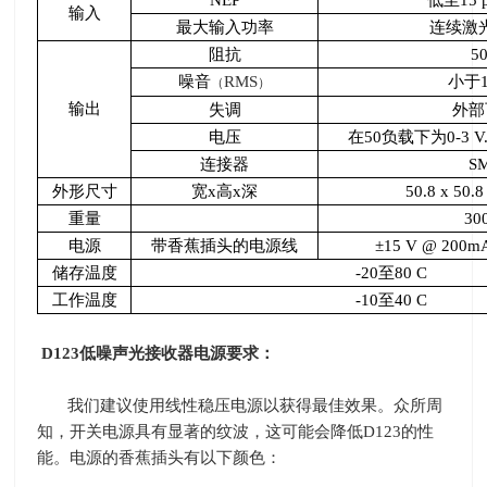
输入
最大输入功率
连续激
阻抗
5
噪音
RMS
小于
（
）
输出
失调
外部
电压
在
50
负载下为
0-3 V
连接器
S
外形尺寸
宽
x
高
x
深
50.8 x 50.8
重量
30
电源
带香蕉插头的电源线
±
15 V @ 200mA
储存温度
-20
至
80 C
工作温度
-10
至
40 C
D123
低噪声光接收器电源要求：
我们建议使用线性稳压电源以获得最佳效果。众所周
知，开关电源具有显著的纹波，这可能会降低
D123
的性
能。电源的香蕉插头有以下颜色：