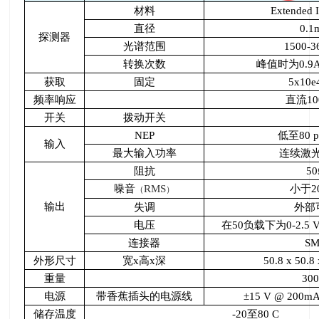
材料
Extended 
直径
0.1
探测器
光谱范围
1500-3
转换次数
峰值时为
0.9
获取
固定
5x10e
频率响应
直流
1
开关
拨动开关
NEP
低至
80 
输入
最大输入功率
连续激
阻抗
50
噪音
RMS
小于
2
（
）
输出
失调
外部
电压
在
50
负载下为
0-2.5 
连接器
S
外形尺寸
宽
x
高
x
深
50.8 x 50.8 
重量
300
电源
带香蕉插头的电源线
±
15 V @ 200mA 
储存温度
-20
至
80 C