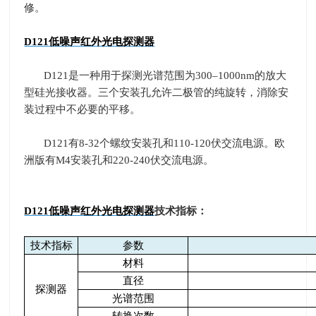
修。
D121
低噪声红外光电探测器
D121
是一种用于探测光谱范围为
300
–
1000nm
的放大
型硅光接收器。三个安装孔允许二极管的纯旋转，消除安
装过程中不必要的平移。
D121
有
8-32
个螺纹安装孔和
110-120
伏交流电源。欧
洲版有
M4
安装孔和
220-240
伏交流电源。
D121
低噪声红外光电探测器
技术指标：
技术指标
参数
材料
直径
探测器
光谱范围
转换次数