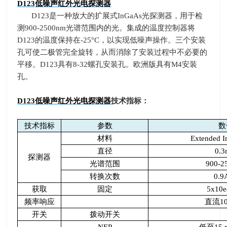
D123
低噪声红外光电探测器
D123
是一种放大的扩展式
InGaAs
光探测器，用于检
测
900-2500nm
光谱范围内的光。集成的温度控制器将
D123
的温度保持在
-25
°
C
，以实现低噪声操作。三个安装
孔可使二极管完全旋转，从而消除了安装过程中不必要的
平移。
D123
具有
8-32
螺孔安装孔。欧洲版具有
M4
安装
孔。
D123
低噪声红外光电探测器
技术指标：
技术指标
参数
数
材料
Extended 
直径
0.
探测器
光谱范围
900-2
转换次数
0.9
获取
固定
5x10e
频率响应
直流
1
开关
拨动开关
NEP
低至
15 