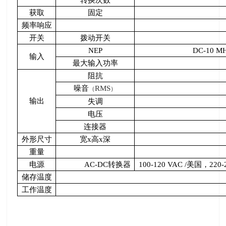
获取
固定
频率响应
开关
拨动开关
NEP
DC-10 M
输入
最大输入功率
阻抗
噪音
RMS
（
）
输出
失调
电压
连接器
外形尺寸
宽
x
高
x
深
重量
电源
AC-DC
转换器
100-120 VAC /
美国，
220-
储存温度
工作温度