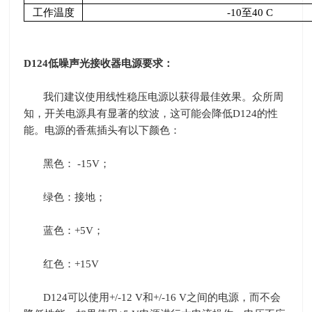
工作温度
-10
至
40 C
D124
低噪声光接收器电源要求：
我们建议使用线性稳压电源以获得最佳效果。众所周
知，开关电源具有显著的纹波，这可能会降低
D124
的性
能。电源的香蕉插头有以下颜色：
黑色：
-15V
；
绿色：接地；
蓝色：
+5V
；
红色：
+15V
D124
可以使用
+/-12 V
和
+/-16 V
之间的电源，而不会