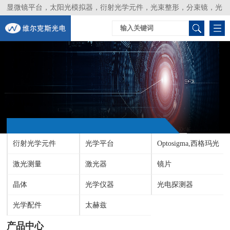
显微镜平台，太阳光模拟器，衍射光学元件，光束整形，分束镜，光
谱仪，生物激光器，光束分析仪，Layertec
衍射光学元件
光学平台
Optosigma,西格玛光
激光测量
激光器
机
镜片
晶体
光学仪器
光电探测器
光学配件
太赫兹
产品中心