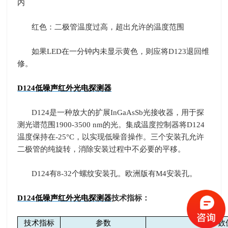
内
红色：二极管温度过高，超出允许的温度范围
如果
LED
在一分钟内未显示黄色，则应将
D123
退回维
修。
D124
低噪声红外光电探测器
D124
是一种放大的扩展
InGaAsSb
光接收器，用于探
测光谱范围
1900-3500 nm
的光。集成温度控制器将
D124
温度保持在
-25
°
C
，以实现低噪音操作。三个安装孔允许
二极管的纯旋转，消除安装过程中不必要的平移。
D124
有
8-32
个螺纹安装孔。欧洲版有
M4
安装孔。
D124
低噪声红外光电探测器
技术指标：
技术指标
参数
数