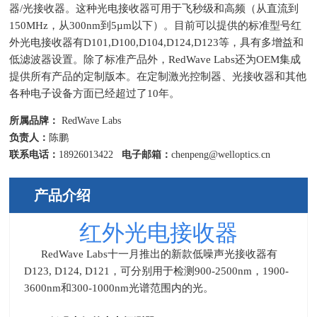
器/光接收器。这种光电接收器可用于飞秒级和高频（从直流到
150MHz，从300nm到5µm以下）。目前可以提供的标准型号红
外光电接收器有D101,D100,D104,D124,D123等，具有多增益和
低滤波器设置。除了标准产品外，RedWave Labs还为OEM集成
提供所有产品的定制版本。在定制激光控制器、光接收器和其他
各种电子设备方面已经超过了10年。
所属品牌：
RedWave Labs
负责人：
陈鹏
联系电话：
18926013422
电子邮箱：
chenpeng@welloptics.cn
产品介绍
红外光电接收器
RedWave Labs
十一月推出的新款低噪声光接收器有
D123, D124, D121
，可分别用于检测
900-2500nm
，
1900-
3600nm
和
300-1000nm
光谱范围内的光。