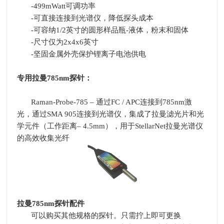
-499mWatt可调功率
-可直接连接到光谱仪，降低探头成本
-可容纳
1/2
英寸的圆形样品瓶
-
液体，粉末和固体
-尺寸仅为
2x4x6
英寸
-坚固金属外壳保护锂离子电池供电
专用拉曼785nm探针：
Raman-Probe-785 – 通过
FC / APC
连接到
785nm
激
光，通过
SMA 905
连接到光谱仪，集成了拉曼滤光片和光
学元件（工作距离–
4.5mm
），用于
StellarNet
拉曼光谱仪
的高效收集光纤
拉曼
785nm
探针配件
可以购买其他规格的探针。只需拧上即可更换