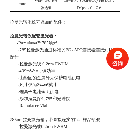
Wifi
和
Web
服务
LabView
，
Spectroscopy Pro-tools
，
Linux
器选项
Delphi
，
C
，
C
＃
拉曼光谱系统可添加的配件：
拉曼光谱仪配套激光器：
-Ramulaser™
785
纳米
-785拉曼激光通过标准的
FC / APC
连接器连接到拉曼
探针
-拉曼激光线
0.2nm FWHM
-499mWatt可调功率
-由坚固的金属外壳保护电池供电
-尺寸仅为
2x4x6
英寸
-锂离子电池全天供电
-添加拉曼探针
785
和光谱仪
-Ramulaser-Vial
785nm拉曼激光器，带直接连接的
1/2
“样品瓶架
-拉曼激光线
0.2nm FWHM