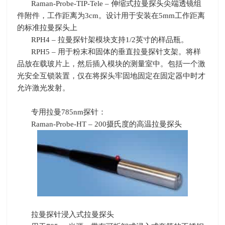
Raman-Probe-TIP-Tele – 伸缩式拉曼探头尖端透镜组
件附件，工作距离为
3cm
。设计用于安装在
5mm
工作距离
的标准拉曼探头上
RPH4 – 拉曼探针架模块支持
1/2
英寸的样品瓶。
RPH5 – 用于粉末和固体的垂直拉曼探针支架。将样
品放在载玻片上，然后插入模块的测量室中。包括一个激
光安全互锁装置，仅在将探头牢固地固定在固定器中时才
允许激光发射。
专用拉曼
785nm
探针：
Raman-Probe-HT –
200
摄氏度的高温拉曼探头
拉曼探针浸入式拉曼探头