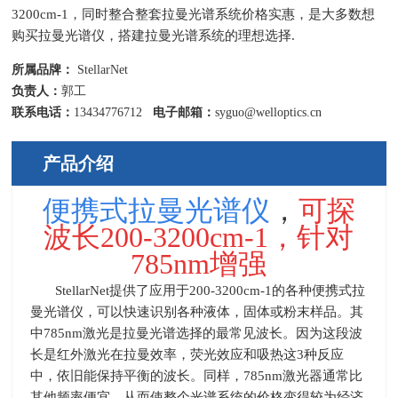
3200cm-1，同时整合整套拉曼光谱系统价格实惠，是大多数想
购买拉曼光谱仪，搭建拉曼光谱系统的理想选择.
所属品牌：
StellarNet
负责人：
郭工
联系电话：
13434776712
电子邮箱：
syguo@welloptics.cn
产品介绍
便携式拉曼光谱仪
，
可探
波长
200-3200cm-1
，针对
785nm增强
StellarNet提供了应用于
200-3200cm-1
的各种便携式拉
曼光谱仪，可以快速识别各种液体，固体或粉末样品。其
中
785nm
激光是拉曼光谱选择的最常见波长。因为这段波
长是红外激光在拉曼效率，荧光效应和吸热这
3
种反应
中，依旧能保持平衡的波长。同样，
785nm
激光器通常比
其他频率便宜，从而使整个光谱系统的价格变得较为经济