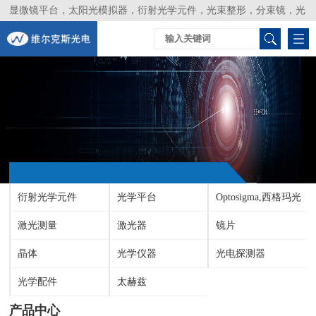
显微镜平台，太阳光模拟器，衍射光学元件，光束整形，分束镜，光
谱仪，生物激光器，光束分析仪，Layertec
衍射光学元件
光学平台
Optosigma,西格玛光
激光测量
激光器
机
镜片
晶体
光学仪器
光电探测器
光学配件
太赫兹
产品中心