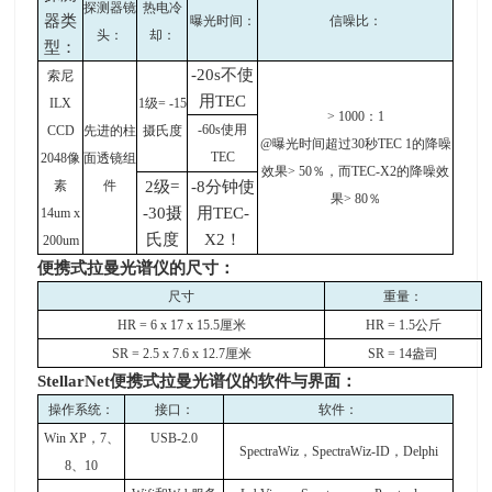
探测器镜
热电冷
器类
曝光时间：
信噪比：
头：
却：
型：
-20s不使
索尼
用
TEC
ILX
1
级
= -15
> 1000
：
1
-60s
使用
CCD
先进的柱
摄氏度
@
曝光时间超过
30
秒
TEC 1
的降噪
TEC
2048
像
面透镜组
效果
> 50
％，而
TEC-X2
的降噪效
素
件
2级
=
-8分钟使
果
> 80
％
-30
摄
用
TEC-
14um x
氏度
X2
！
200um
便携式
拉曼光谱仪的尺寸：
尺寸
重量：
HR = 6 x 17 x 15.5
厘米
HR = 1.5
公斤
SR = 2.5 x 7.6 x 12.7
厘米
SR = 14
盎司
StellarNet
便携式
拉曼光谱仪
的软件与界面：
操作系统：
接口：
软件：
Win XP
，
7
、
USB-2.0
SpectraWiz
，
SpectraWiz-ID
，
Delphi
8
、
10