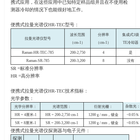
携式应用，在这些应用中已知特定样品组并且在不使用检
测器冷却的情况下也能很好地工作。
便携式拉曼光谱仪
HR-TEC
型号：
波长范围
分辨率
集成式
1
级
拉曼光谱仪型号
（
cm-1
）
（
cm-1
）
TE
冷却器
Raman-HR-TEC-785
200-2,750
4
是
Raman-SR-785
200-3,200
8
没有
SR =标准分辨率
HR =高分辨率
便携式
拉曼光谱仪
HR-TEC
技术指标：
光学参数：
杂散光
光学分辨率：
光谱范围：
衍射光栅：
HR = 4
厘米
-1
HR = 200-2,750 cm-1
1200 g / mm
，镀金
<0.05
％
SR = 8
厘米
-1
SR = 200-3,200 cm-1
1200 g / mm
，镀金
<0.05
％
便携式
拉曼光谱仪探测器与电子元件：
探测