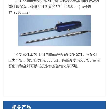
用于
785nm
光源。带有可拆卸式浸入式套筒的不锈钢
圆柱形探头，外形尺寸为直径
5/8
“（
15.8mm
）
x
长度
8
”（
230 mm
）
拉曼探针工艺–用于
785nm
光源的拉曼探针。不锈钢
压力套筒，额定压力为
3000 psi
，最高温度为
500
º
C
。蓝宝
石窗口和金封可以抵抗多种腐蚀性化学环境。
相关产品