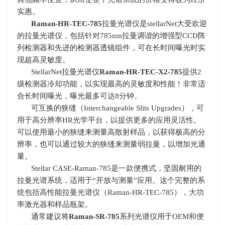
实惠。
Raman-HR-TEC-785
拉曼光谱仪是
stellarNet
大受欢迎
的拉曼光谱仪，包括针对
785nm
拉曼调谐的增强型
CCD
阵
列检测器和先进的检测器透镜组件，可在长时间曝光时实
现超高灵敏度。
StellarNet拉曼光谱仪
Raman-HR-TEC-X2-785
提供
2
级检测器冷却功能，以实现最高的灵敏度和性能！非常适
合长时间曝光，曝光最多可达
8
分钟。
可互换的狭缝（
Interchangeable Slits Upgrades
），可
用于高分辨率
HR
光学平台，以提供更多的应用灵活性。
可以使用最小的狭缝来测量高散射样品，以获得极高的分
辨率，也可以通过较大的狭缝来测量弱拉曼，以增加光通
量。
Stellar CASE-Raman-785是一款便携式，坚固耐用的
拉曼光谱系统，适用于“开放与测量”应用。这个完整的系
统包括高性能拉曼光谱仪（
Raman-HR-TEC-785
），大功
率激光器和样品瓶架。
通常建议将
Raman-SR-785
系列光谱仪用于
OEM
和便