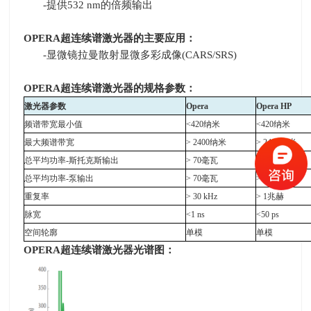
-提供
532 nm
的倍频输出
OPERA
超连续谱激光器的主要应用：
-显微镜拉曼散射显微多彩成像
(CARS/SRS)
OPERA
超连续谱激光器的规格参数：
激光器参数
Opera
Opera HP
频谱带宽最小值
<420
纳米
<420
纳米
最大频谱带宽
> 2400
纳米
> 2400
纳米
总平均功率
-
斯托克斯输出
> 70
毫瓦
> 500
毫瓦
总平均功率
-
泵输出
> 70
毫瓦
> 1000
毫瓦
重复率
> 30 kHz
> 1
兆赫
脉宽
<1 ns
<50 ps
空间轮廓
单模
单模
OPERA
超连续谱激光器光谱图：