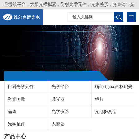
显微镜平台，太阳光模拟器，衍射光学元件，光束整形，分束镜，光
谱仪，生物激光器，光束分析仪，Layertec
衍射光学元件
光学平台
Optosigma,西格玛光
激光测量
激光器
机
镜片
晶体
光学仪器
光电探测器
光学配件
太赫兹
产品中心