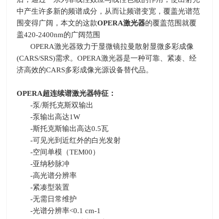
中产生许多新的频谱成分，从而让频谱变宽，覆盖光谱范
围变得广阔，本文的这款
OPERA
激光器
的覆盖范围就覆
盖
420-2400nm
的广阔范围
OPERA激光器致力于显微镜拉曼散射显微多彩成像
(CARS/SRS)
需求。
OPERA
激光器是一种可靠、紧凑、经
济高效的
CARS
多彩成像光源设备替代品。
OPERA
超连续谱激光器特征：
-泵
/
斯托克斯双输出
-泵输出高达
1W
-斯托克斯输出高达
0.5
瓦
-可见光到近红外的白光发射
-空间单模（
TEM00
）
-亚纳秒脉冲
-高光谱分辨率
-紧凑型装置
-无需日常维护
-光谱分辨率
<0.1 cm-1