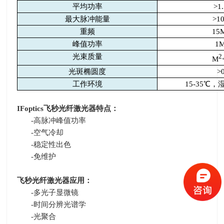
平均功率
>1
最大脉冲能量
>10
重频
15
峰值功率
1
光束质量
2
M
光斑椭圆度
>0
工作环境
15-35
℃，
IFoptics
飞秒光纤激光器特点：
-
高脉冲峰值功率
-
空气冷却
-
稳定性出色
-
免维护
飞秒光纤激光器应用：
-
多光子显微镜
-
时间分辨光谱学
-
光聚合