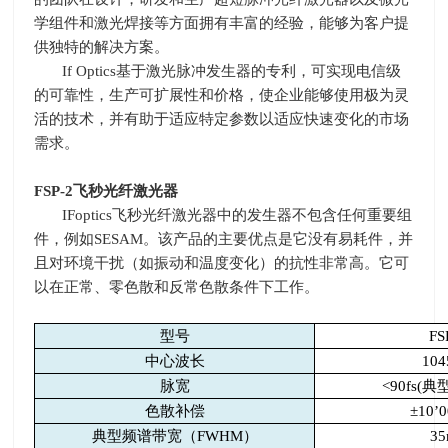
学组件和激光焊接等方面拥有丰富的经验，能够为客户提
供独特的解决方案。
If Optics
基于激光脉冲发生器的专利，可实现电信级
的可靠性，生产可扩展性和价格，使企业能够使用极为灵
活的技术，并有助于适应特定参数以适应快速变化的市场
需求。
FSP-2
飞秒光纤激光器
IFoptics
飞秒光纤激光器中的发生器不包含任何重要组
件，例如
SESAM
。该产品的主要优点是它没有易耗件，并
且对环境干扰（如振动和温度变化）的抗性非常高。它可
以在正常、零色散和反常色散条件下工作。
型号
FS
中心波长
104
脉宽
<90fs(
典
色散补偿
±
10’0
典型频谱带宽（
FWHM
）
35