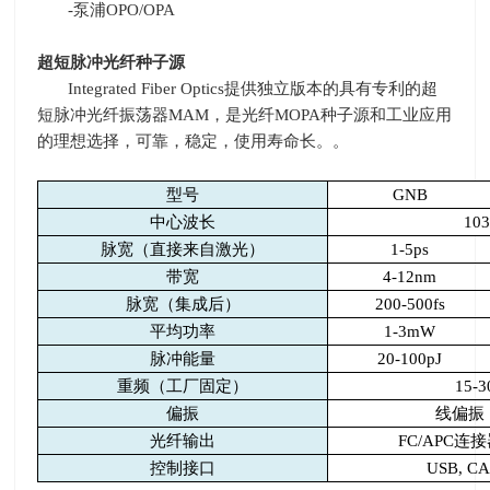
-
泵浦
OPO/OPA
超短脉冲光纤种子源
Integrated Fiber Optics
提供独立版本的具有专利的超
短脉冲光纤振荡器
MAM
，是光纤
MOPA
种子源和工业应用
的理想选择，可靠，稳定，使用寿命长。。
型号
GNB
中心波长
10
脉宽（直接来自激光）
1-5ps
带宽
4-12nm
脉宽（集成后）
200-500fs
平均功率
1-3mW
脉冲能量
20-100pJ
重频（工厂固定）
15-
偏振
线偏振
光纤输出
FC/APC
连接
控制接口
USB, CA