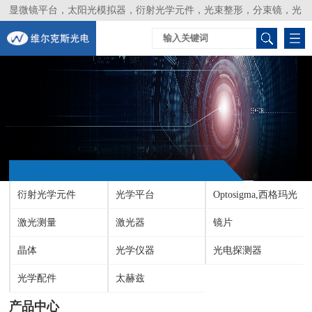
显微镜平台，太阳光模拟器，衍射光学元件，光束整形，分束镜，光
谱仪，生物激光器，光束分析仪，Layertec
衍射光学元件
光学平台
Optosigma,西格玛光
激光测量
激光器
机
镜片
晶体
光学仪器
光电探测器
光学配件
太赫兹
产品中心