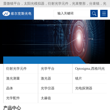
显微镜平台，太阳光模拟器，衍射光学元件，光束整形，分束镜，光
谱仪，生物激光器，光束分析仪，Layertec
衍射光学元件
光学平台
Optosigma,西格玛光
激光测量
激光器
机
镜片
晶体
光学仪器
光电探测器
光学配件
太赫兹
产品中心