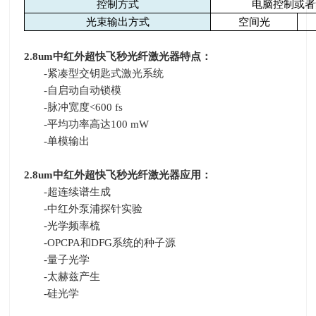
控制方式
电脑控制或者
光束输出方式
空间光
2.8um
中红外超快飞秒光纤激光器特点：
-
紧凑型交钥匙式激光系统
-
自启动自动锁模
-
脉冲宽度
<600 fs
-
平均功率高达
100 mW
-
单模输出
2.8um
中红外超快飞秒光纤激光器应用：
-
超连续谱生成
-
中红外泵浦探针实验
-
光学频率梳
-OPCPA
和
DFG
系统的种子源
-
量子光学
-
太赫兹产生
-
硅光学