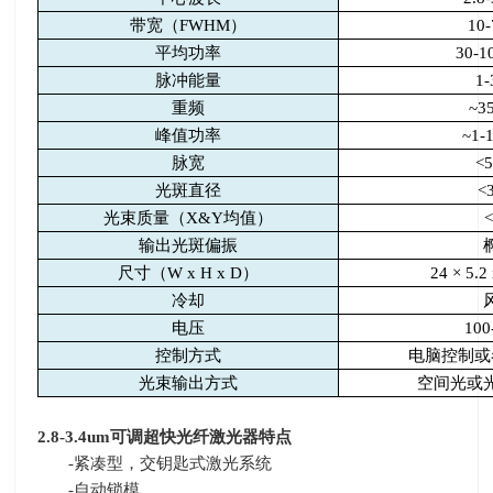
带宽（
FWHM
）
10
平均功率
30-
脉冲能量
1-
重频
~3
峰值功率
~1-
脉宽
<5
光斑直径
<
光束质量（
X&Y
均值）
<
输出光斑偏振
尺寸（
W x H x D
）
24 × 5.2
冷却
电压
100
控制方式
电脑控制或
光束输出方式
空间光或
2.8-3.4um
可调超快光纤激光器特点
-
紧凑型，交钥匙式激光系统
-
自动锁模