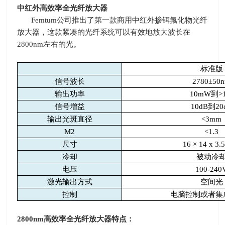
中红外高效率全光纤放大器
Femtum
公司推出了第一款商用中红外掺铒氟化物光纤
放大器，这款紧凑的光纤系统可以有效地放大波长在
2800nm
左右的光。
标准版
信号波长
2780
±
50
输出功率
10mW
到
>
信号增益
10dB
到
20
输出光斑直径
<3mm
M2
<1.3
尺寸
16 × 14 x 3.
冷却
被动冷
电压
100-240
激光输出方式
空间光
控制
电脑控制或者集
2800nm
高效率全光纤放大器特点：