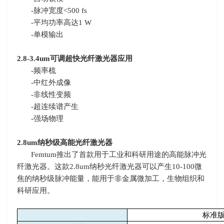
-
脉冲宽度
<500 fs
-
平均功率高达
1 W
-
单模输出
2.8-3.4um
可调超快光纤激光器应用
-
频率梳
-
中红外成像
-
非线性变频
-
超连续谱产生
-
强场物理
2.8um
纳秒级高能光纤激光器
Femtum
推出了首款用于工业和科研用途的高能脉冲光
纤激光器。这款
2.8um
纳秒光纤激光器可以产生
10-100
微
焦的纳秒级脉冲能量，能用于非金属微加工，生物组织和
科研应用。
标准