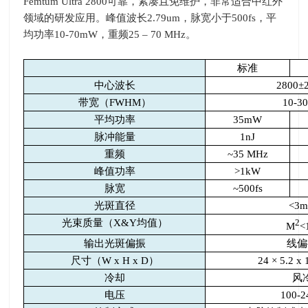
Femtum Ultra 2800
可靠，紧凑且免维护，非常适合中红外
领域的研发应用。峰值波长
2.79um
，脉宽小于
500fs
，平
均功率
10-70mW
，重频
25 – 70 MHz
。
标准
中心波长
2800
±
带宽（
FWHM
）
10-3
平均功率
35mW
脉冲能量
1nJ
重频
~35 MHz
峰值功率
>1kW
脉宽
~500fs
光斑直径
<3
光束质量（
X&Y
均值）
2
M
<
输出光斑偏振
线偏
尺寸（
W x H x D
）
24 × 5.2 x
冷却
风
电压
100-2