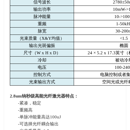
信号波长
2780
±
50
输出功率
10mW->
脉冲能量
10->100
重频
1-50kH
脉宽
30-200
光束质量（
X&Y
均值）
<1.5
输出光斑偏振
椭圆
尺寸（
W x H x D
）
24 × 5.2 x 17.3
英寸（
冷却
被动冷
电压
100-24
控制方式
电脑控制或者
光束输出方式
空间光或光纤
2.8um
纳秒级高能光纤激光器特点：
-
紧凑，稳定
-
重频高
-
单脉冲能量高达
100uJ
-
可选择光纤耦合输出