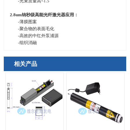
-
光束质量高
<1.5
2.8um
纳秒级高能光纤激光器应用：
-
薄膜图案
-
聚合物的表面毛化
-
高效的中红外泵浦源
-
组织消融
相关产品