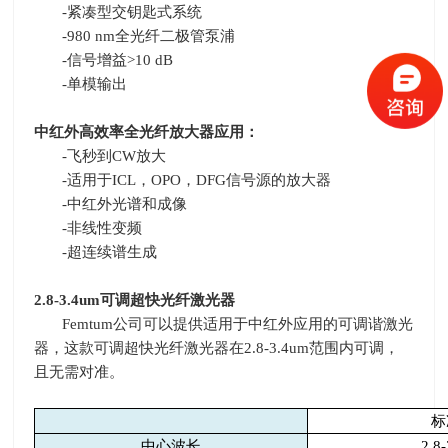
-
紧凑型交钥匙式系统
-980 nm
全光纤二极管泵浦
-
信号增益
>10 dB
-
单模输出
中红外高效率全光纤放大器应用：
-
飞秒到
CW
放大
-
适用于
ICL
，
OPO
，
DFG
信号源的放大器
-
中红外光谱和成像
-
非线性变频
-
超连续谱生成
2.8-3.4um
可调超快光纤激光器
Femtum
公司可以提供适用于中红外应用的可调谐激光
器，这款可调超快光纤激光器在
2.8-3.4um
范围内可调，
且无需对准。
标
中心波长
2.8