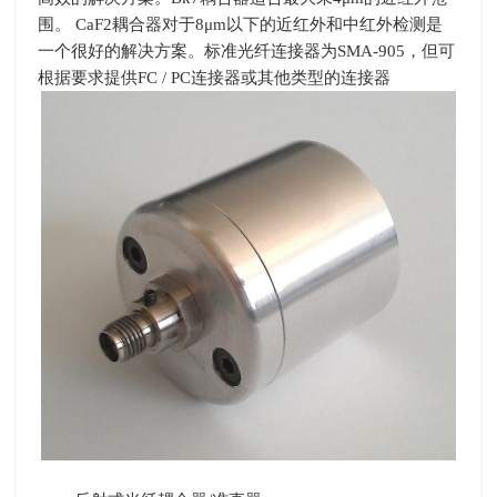
围。
CaF2
耦合器对于
8
μ
m
以下的近红外和中红外检测是
一个很好的解决方案。标准光纤连接器为
SMA-905
，但可
根据要求提供
FC / PC
连接器或其他类型的连接器