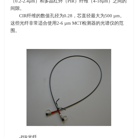
（
0.2-2.4
μ
m
）和多晶红外（
PIR
）纤维（
4-18
μ
m
）之间的
间隙。
CIR纤维的数值孔径为
0.28
，芯直径最大为
500 µm
。
这些光纤非常适合使用
2-6 µm MCT
检测器的光谱仪的范
围。
-PIR光纤