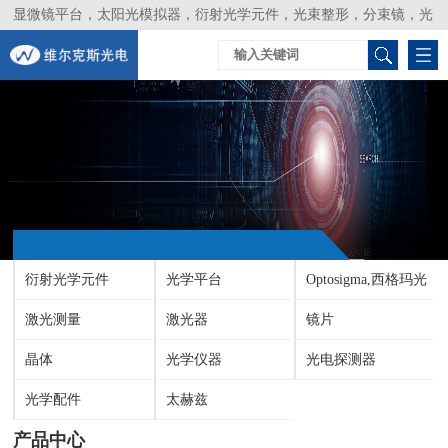
显微镜平台，太阳光模拟器，衍射光学元件，光束整形，分束镜，光
谱仪，生物激光器，光束分析仪，Layertec
衍射光学元件
光学平台
Optosigma,西格玛光
激光测量
激光器
机
镜片
晶体
光学仪器
光电探测器
光学配件
太赫兹
产品中心