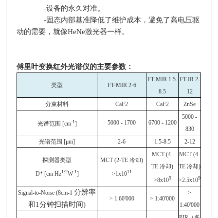
-设备的永久对准。
-固态内部基准降低了维护成本，避免了高电压驱
动的需要，就像
HeNe
激光器一样。
傅里叶变换红外光谱仪
的主要参数：
FT-MIR 1.5-
FT-IR 2-
类型
FT-MIR 2-6
8.5
12
分束材料
CaF2
CaF2
ZnSe
5000 -
-1
5000 - 1700
6700 - 1200
光谱范围 [cm
]
830
光谱范围 [μm]
2-6
1.5-8.5
2-12
MCT (4-
MCT (4-
探测器类型
MCT (2-TE
冷却)
TE
冷却)
TE
冷却)
1/2
-1
11
D* [cm Hz
W
]
>1x10
9
9
>8x10
>2.5x10
分辨率
Signal-to-Noise (8cm-1
>
> 1:60'000
> 1:40'000
和1分钟扫描时间)
1:40'000
PIR
（多