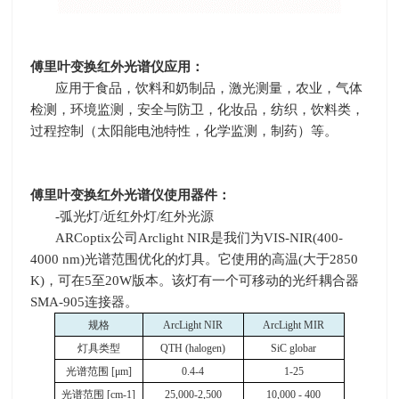
傅里叶变换红外光谱仪应用：
应用于食品，饮料和奶制品，激光测量，农业，气体
检测，环境监测，安全与防卫，化妆品，纺织，饮料类，
过程控制（太阳能电池特性，化学监测，制药）等。
傅里叶变换红外光谱仪使用器件：
-弧光灯
/
近红外灯
/
红外光源
ARCoptix公司
Arclight NIR
是我们为
VIS-NIR(400-
4000 nm)
光谱范围优化的灯具。它使用的高温
(
大于
2850
K)
，可在
5
至
20W
版本。该灯有一个可移动的光纤耦合器
SMA-905
连接器。
规格
ArcLight NIR
ArcLight MIR
灯具类型
QTH (halogen)
SiC globar
光谱范围
[
μ
m]
0.4-4
1-25
光谱范围
[cm-1]
25,000-2,500
10,000 - 400