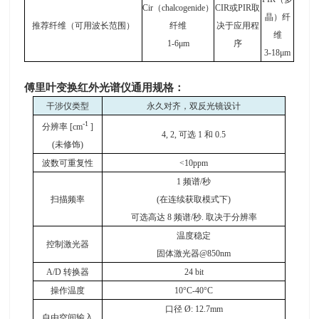
Cir
（chalcogenide）
CIR
或PIR取
晶）纤
推荐纤维（可用波长范围）
纤维
决于应用程
维
1-6
μm
序
3-18
μm
傅里叶变换红外光谱仪通用规格：
干涉仪类型
永久对齐，双反光镜设计
-1
分辨率 [cm
]
4, 2,
可选 1 和 0.5
(未修饰)
波数可重复性
<10ppm
1
频谱/秒
扫描频率
(
在连续获取模式下)
可选高达 8 频谱/秒. 取决于分辨率
温度稳定
控制激光器
固体激光器@850nm
A/D
转换器
24 bit
操作温度
10
°C-40°C
口径 Ø: 12.7mm
自由空间输入