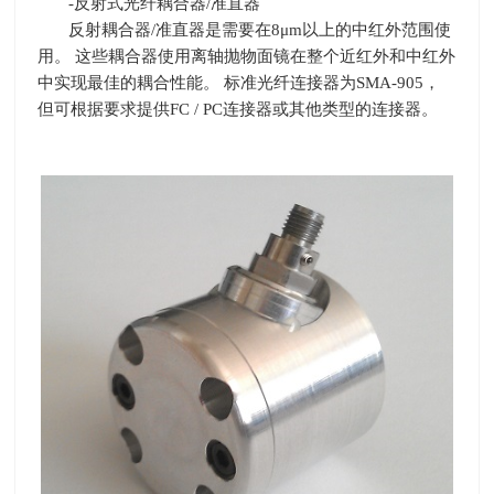
-反射式光纤耦合器
/
准直器
反射耦合器
/
准直器是需要在
8
μ
m
以上的中红外范围使
用。 这些耦合器使用离轴抛物面镜在整个近红外和中红外
中实现最佳的耦合性能。 标准光纤连接器为
SMA-905
，
但可根据要求提供
FC / PC
连接器或其他类型的连接器。