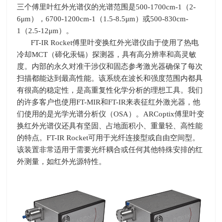
三个傅里叶红外光谱仪的光谱范围是500-1700cm-1（2-
6μm），6700-1200cm-1（1.5-8.5μm）或500-830cm-
1（2.5-12μm）。
FT-IR
Rocket傅里叶变换红外光谱仪
由于使用了热电
冷却
MCT
（碲化汞镉）探测器，具有高分辨率和高灵敏
度。内部的永久对准干涉仪和固态参考激光器确保了每次
扫描都能达到最高性能。该系统在波长和强度范围内都具
有很高的稳定性，是高重复性化学分析的理想工具。我们
的许多客户也使用
FT-MIR
和
FT-IR
来表征红外激光器，他
们使用的是光学光谱分析仪（
OSA
）。
ARCoptix傅里叶变
换红外光谱仪还具有
坚固、占地面积小、重量轻、高性能
的特点
。
FT-IR Rocket
可用于光纤连接型或自由空间型。
该装置非常适用于需要光纤耦合或任何其他特殊安排的红
外测量，如红外光源特性。