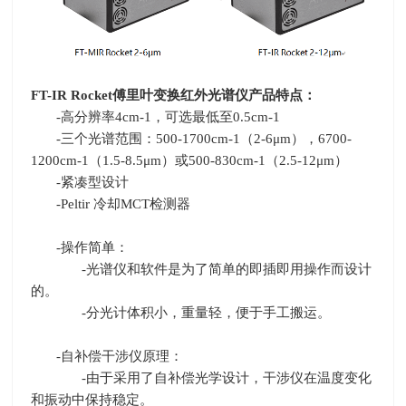
FT-IR Rocket
傅里叶变换红外光谱仪产品特点：
-高分辨率
4cm-1
，可选最低至
0.5cm-1
-三个光谱范围：
500-1700cm-1
（
2-6
μ
m
），
6700-
1200cm-1
（
1.5-8.5
μ
m
）或
500-830cm-1
（
2.5-12
μ
m
）
-紧凑型设计
-Peltir 冷却
MCT
检测器
-操作简单：
-光谱仪和软件是为了简单的即插即用操作而设计
的。
-分光计体积小，重量轻，便于手工搬运。
-自补偿干涉仪原理：
-由于采用了自补偿光学设计，干涉仪在温度变化
和振动中保持稳定。