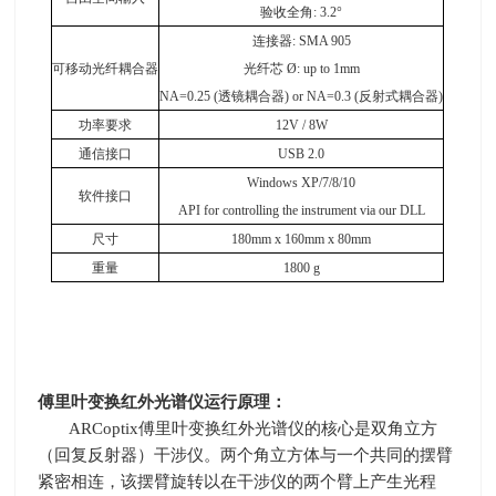
验收全角: 3.2°
连接器: SMA 905
可移动光纤耦合器
光纤芯 Ø: up to 1mm
NA=0.25 (透镜耦合器) or NA=0.3 (反射式耦合器)
功率要求
12V / 8W
通信接口
USB 2.0
Windows XP/7/8/10
软件接口
API for controlling the instrument via our DLL
尺寸
180mm x 160mm x 80mm
重量
1800 g
傅里叶变换红外光谱仪
运行原理：
ARCoptix傅里叶变换红外光谱仪的核心是双角立方
（回复反射器）干涉仪。两个角立方体与一个共同的摆臂
紧密相连，该摆臂旋转以在干涉仪的两个臂上产生光程