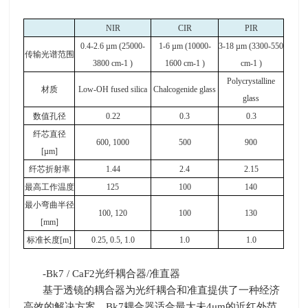
NIR
CIR
PIR
0.4-2.6 µm (25000-
1-6 µm (10000-
3-18 µm (3300-550
传输光谱范围
3800 cm-1 )
1600 cm-1 )
cm-1 )
Polycrystalline
材质
Low-OH fused silica
Chalcogenide glass
glass
数值孔径
0.22
0.3
0.3
纤芯直径
600, 1000
500
900
[µm]
纤芯折射率
1.44
2.4
2.15
最高工作温度
125
100
140
最小弯曲半径
100, 120
100
130
[mm]
标准长度
[m]
0.25, 0.5, 1.0
1.0
1.0
-Bk7 / CaF2光纤耦合器
/
准直器
基于透镜的耦合器为光纤耦合和准直提供了一种经济
高效的解决方案。
Bk7
耦合器适合最大未
4
μ
m
的近红外范