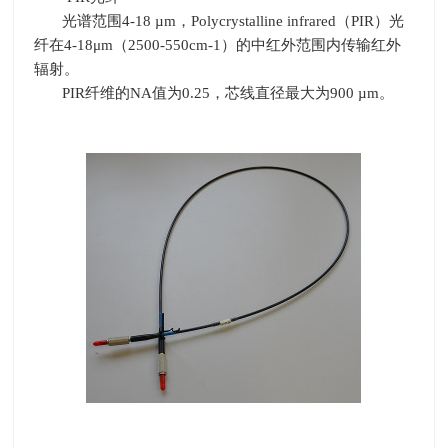
光谱范围
4-18 µm
，
Polycrystalline infrared
（
PIR
）光
纤在
4-18
μ
m
（
2500-550cm-1
）的中红外范围内传输红外
辐射。
PIR纤维的
NA
值为
0.25
，芯线直径最大为
900 µm
。