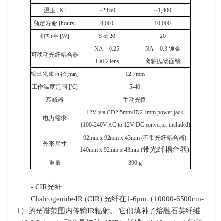
温度
[K]
~2,850
~1,400
额定寿命
[hours]
4,000
10,000
灯功率
[W]
5 or 20
20
NA = 0.25
NA = 0.3
镀金
可移动光纤耦合器
CaF2 lens
离轴抛物面镜
输出光束直径
[mm]
12.7mm
工作温度范围
[
℃
]
5-40
衰减器
手动光圈
12V via OD2.5mm/ID2.1mm power jack
电力需求
(100-240V AC to 12V DC converter included)
92mm x 92mm x 43mm (
不带光纤耦合器
)
外形尺寸
带光纤耦合器
)
140mm x 92mm x 43mm (
重量
390 g
- CIR光纤
Chalcogenide-IR (CIR) 光纤在
1-6
μ
m
（
10000-6500cm-
1
）的光谱范围内传输
IR
辐射。 它们填补了熔融石英纤维