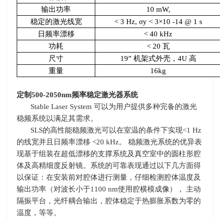
输出功率
10 mW,
稳定的激光线宽
< 3 Hz,
σ
y < 3×10 -14 @ 1 s
日频率漂移
< 40 kHz
功耗
< 20
瓦
尺寸
19”
机架式外壳，
4U
高
重量
16kg
定制
500-2050nm
频率稳定激光器系统
Stable Laser System
可以为用户提供多种完备的激光
稳频系统以满足其需求。
SLS
的高性能稳频激光可以在室温的条件下实现
<1 Hz
的线宽并且日频率漂移
<20 kHz
。 稳频激光系统的优异表
现基于组装在超低漂移的支撑系统及真空室中的圆柱形腔
体及高精细度反射镜。系统的可靠表现通过以下几方面得
以保证：在安装前对腔体进行测量，仔细检测腔体温度及
输出功率（对波长小于
1100 nm
使用腔横模成像）， 主动
隔振平台，光纤耦合输出，腔体稳定于热膨胀系数为零的
温度，等等。