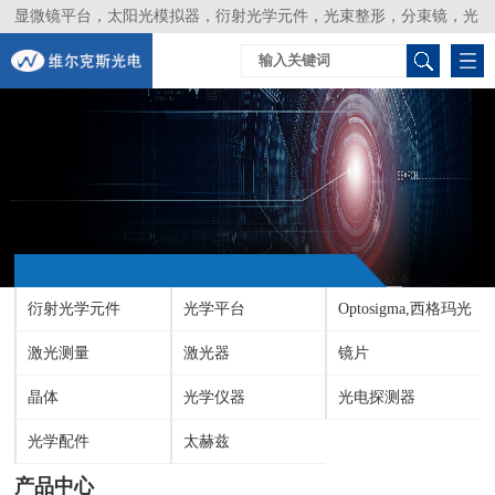
显微镜平台，太阳光模拟器，衍射光学元件，光束整形，分束镜，光
谱仪，生物激光器，光束分析仪，Layertec
衍射光学元件
光学平台
Optosigma,西格玛光
激光测量
激光器
机
镜片
晶体
光学仪器
光电探测器
光学配件
太赫兹
产品中心