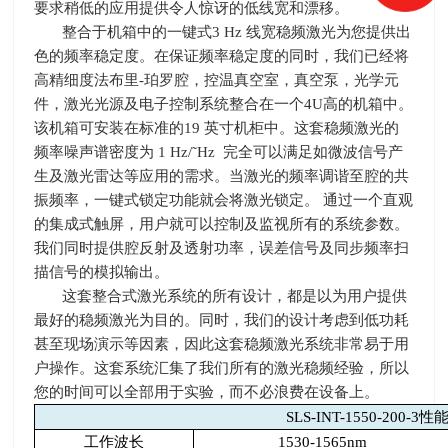
要求稍低的应用提供令人惊讶的低线宽和漂移。
整合于机箱中的一键式
3 Hz
线宽稳频激光为您提供出
色的频率稳定度。在保证频率稳定度的同时，我们已经将
高精细度法布里
-
珀罗腔，控温真空室，真空泵，光学元
件，激光光源及电子控制系统整合在一个
4U
高的机箱中。
该机箱可安装在标准的
19
英寸机柜中。这套稳频激光的
频率噪声谱密度为
1 Hz/
˜
Hz
完全可以满足如微波信号产
生及激光雷达等应用的需求。当激光的频率调谐至腔的共
振频率，一键式锁定功能就会将激光锁定。 通过一个直观
的集成式触屏，用户就可以控制及监视所有的系统参数。
我们同时提供腔反射及透射功率，误差信号及同步频率扫
描信号的模拟输出。
这套整合式激光系统的所有设计，都是以为用户提供
最好的稳频激光为目的。同时，我们的设计考虑到低功耗
甚至现场演示等因素，因此这套稳频激光系统非常易于用
户操作。这套系统汇集了我们所有的激光稳频经验，所以
您的时间可以全部用于实验，而不必浪费在设备上。
SLS-INT-1550-200-3
性
工作波长
1530-1565nm