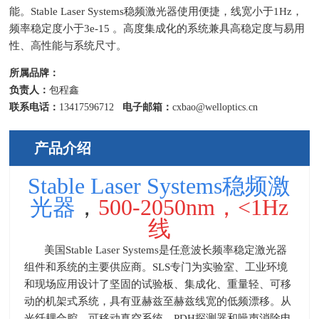
能。Stable Laser Systems稳频激光器使用便捷，线宽小于1Hz，
频率稳定度小于3e-15 。高度集成化的系统兼具高稳定度与易用
性、高性能与系统尺寸。
所属品牌：
负责人：
包程鑫
联系电话：
13417596712
电子邮箱：
cxbao@welloptics.cn
产品介绍
Stable Laser Systems稳频激
光器
，
500-2050nm，<1Hz
线
美国
Stable Laser Systems
是任意波长频率稳定激光器
组件和系统的主要供应商。
SLS
专门为实验室、工业环境
和现场应用设计了坚固的试验板、集成化、重量轻、可移
动的机架式系统，具有亚赫兹至赫兹线宽的低频漂移。从
光纤耦合腔、可移动真空系统、
PDH
探测器和噪声消除电