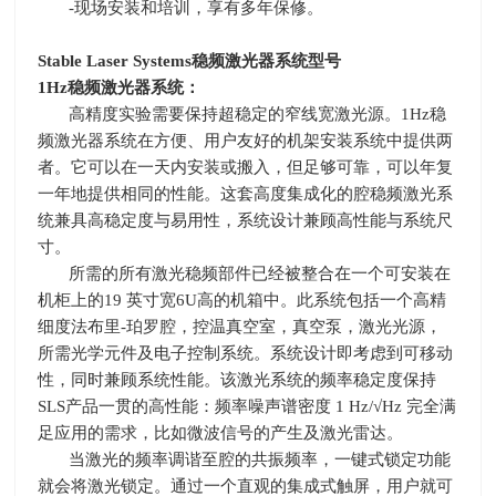
-
现场安装和培训，享有多年保修。
Stable Laser Systems
稳频激光器系统型号
1Hz
稳频激光器系统：
高精度实验需要保持超稳定的窄线宽激光源。
1Hz
稳
频激光器系统在方便、用户友好的机架安装系统中提供两
者。它可以在一天内安装或搬入，但足够可靠，可以年复
一年地提供相同的性能。这套高度集成化的腔稳频激光系
统兼具高稳定度与易用性，系统设计兼顾高性能与系统尺
寸。
所需的所有激光稳频部件已经被整合在一个可安装在
机柜上的
19
英寸宽
6U
高的机箱中。此系统包括一个高精
细度法布里
-
珀罗腔，控温真空室，真空泵，激光光源，
所需光学元件及电子控制系统。系统设计即考虑到可移动
性，同时兼顾系统性能。该激光系统的频率稳定度保持
SLS
产品一贯的高性能：频率噪声谱密度
1 Hz/
√
Hz
完全满
足应用的需求，比如微波信号的产生及激光雷达。
当激光的频率调谐至腔的共振频率，一键式锁定功能
就会将激光锁定。通过一个直观的集成式触屏，用户就可