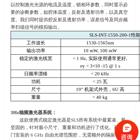
以控制激光光源的电流及温度，锁相环参数，同时显示必
要的诊断参数，如腔体温度，反射及透射功率，以及真空
度。我们同时提供腔反射及透射功率，误差信号及同步频
率扫描信号的模拟输出。
SLS-INT-1550-200-1
性
工作波长
1530-1565nm
输出功率
10 mW, 100 mW
稳定的激光线宽
< 1 Hz,
实际使用通常更好
,
σ
y < 3×10 -15 @ 1 s
日频率漂移
< 20 kHz
功耗
< 25
瓦
尺寸
19”
机架式外壳，
6U
高
重量
< 40 kg
3Hz
稳频激光器系统：
这款便携式稳定激光器是
SLS
所有系统中最紧凑、最
坚固的，针对最小尺寸、重量和功耗进行了优化。基于专
门安装的
6 GHz
自由光谱范围腔，无需额外的隔振，它为