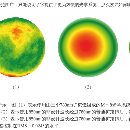
长范围广，只能说明了它提供了更为方便的光学系统，那么效果如何
所示，图（
1
）表示使用由三个
780nm
扩束镜组成的
M = 8
光学系
（
2
）表示使用
850nm
的非设计波长经过
780nm
的普通扩束镜后，
（
3
）表示使用
850nm
的非设计波长经过
780nm
的普通扩束镜后，
差控制在
RMS = 0.024λ
的水平。