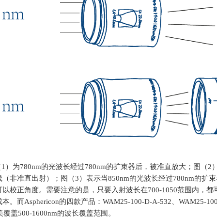
（
1
）为
780nm
的光波长经过
780nm
的扩束器后，被准直放大；图（
2
线（非准直出射）；图（
3
）表示当
850nm
的光波长经过
780nm
的扩束
以校正角度。需要注意的是，只要入射波长在700-1050范围内
。而Asphericon的四款产品：
WAM25-100-D-A-532
、
WAM25-100
美覆盖
500-1600nm
的波长覆盖范围。