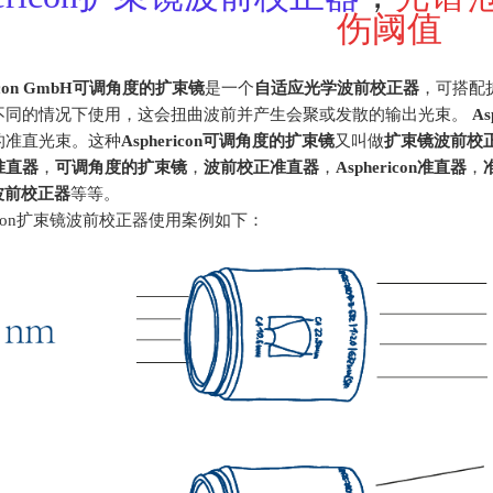
伤阈值
icon GmbH
可调角度的扩束镜
是一个
自适应光学波前校正器
，可搭配
不同的情况下使用，这会扭曲波前并产生会聚或发散的输出光束。
As
的准直光束。这种
Asphericon
可调角度的扩束镜
又叫做
扩束镜波前校
准直器
，
可调角度的扩束镜
，
波前校正准直器
，
Asphericon
准直器
，
波前校正器
等等。
ericon扩束镜波前校正器使用案例如下：