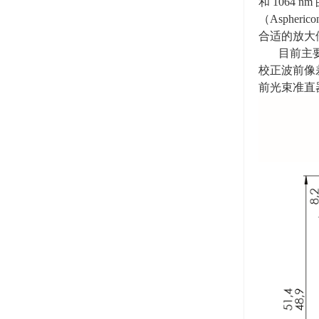
和
1064 nm
（Asphe
合适的放大
目前主
校正波前像
前光束准直