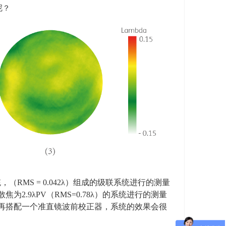
呢？
统，（
RMS = 0.042
λ）组成的级联系统进行的测量
散焦为
2.9
λ
PV
（
RMS=0.78
λ）的系统进行的测量
再搭配一个准直镜波前校正器，系统的效果会很