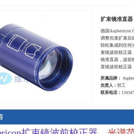
扩束镜准直器
德国Aspheri
调整光束扩束后的
轻松集成到任何光
束镜波前校正器
镜准直器，波前校正
直镜波前校正器，或
所属品牌：
Aspher
负责人：
郭工
联系电话：
13434
绍
hericon扩束镜波前校正器
，
光谱