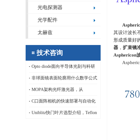
光电探测器
光学配件
Aspher
太赫兹
其设计波长
形成质量好
器
，
扩束镜
技术咨询
Asphericon
Asph
Opto diode面向半导体光刻与科研
领域的定制化极紫外/深紫外光电二
非球面镜表面轮廓用什么数学公式
极管，13.5nm，1-80nm
描述，纳米精度非球面镜传统面型
MOPA架构光纤激光器，从
公式和新公式基于正交多项式
AeroDIODE半导体激光泵浦源、LD
C口面阵相机的快速部署与自动化
驱动器到连续、纳秒皮秒脉冲激光
集成优势，ARTRAY 面阵相机
Uniblitz快门叶片选型介绍，Teflon
器
吸光型/AlSiO,AlMgF₂高反射型/C-
PET高发射率型/PtIrX射线专用型