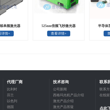
S连续单频激光器
525nm倍频飞秒激光器
半导体
看详情+
查看详情+
ylark
代理厂商
技术咨询
联系
比利时
公司新闻
联系方
芬兰
西格玛光机产品介绍
在线留
以色列
激光产品介绍
德国
激光产品答疑
点此