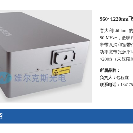
960~1220n
意大利Lithi
80 MHz+，
窄带泵浦和宽带信
功率宽带光源平均
<200fs（未
所属品牌：
负责人：
包程鑫
联系电话：
13417
绍