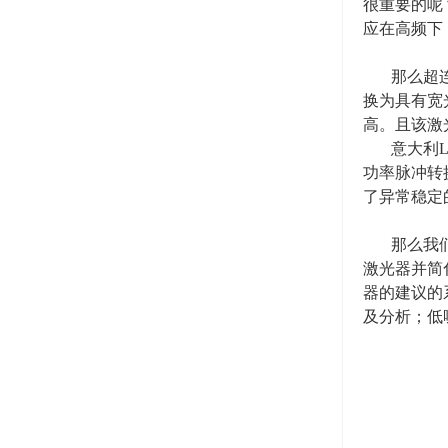
很重要的呢
应在高频下
那么超
换为具有宽
高。且该激
意大利
L
功率脉冲转
了异常稳定
那么我
激光器并简
器的建议的
及分析；低