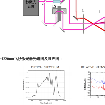
0~1220nm
飞秒激光器光谱图及噪声图：