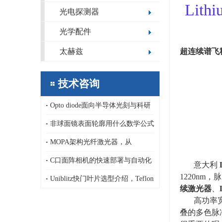
Lit
光电探测器
光学配件
超连续谱飞
太赫兹
技术咨询
Opto diode面向半导体光刻与科研
领域的定制化极紫外/深紫外光电二
非球面镜表面轮廓用什么数学公式
极管，13.5nm，1-80nm
描述，纳米精度非球面镜传统面型
MOPA架构光纤激光器，从
公式和新公式基于正交多项式
AeroDIODE半导体激光泵浦源、LD
C口面阵相机的快速部署与自动化
意大利
1220nm
，脉
驱动器到连续、纳秒皮秒脉冲激光
集成优势，ARTRAY 面阵相机
Uniblitz快门叶片选型介绍，Teflon
续激光器
、
器
吸光型/AlSiO,AlMgF₂高反射型/C-
高功率
叠的多色脉
PET高发射率型/PtIrX射线专用型