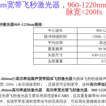
hium宽带飞秒激光器
，
960-122
脉宽
<200fs
秒激光器
960~1220nm
规格
：
中心波长
960-1
脉冲持续时间
<200fs
（
平均功率
高
重复频率
80 
头部尺寸
430
×
222
头部重量
8.
Lithium
的
高功率低噪声宽带固体飞秒激光器
为固体飞秒的低噪
宽
<200fs
（未压缩脉宽时），且脉宽可定制更窄。这种
高功率低
Lithium
高功率超快激光器
、
高功率宽光谱飞秒激光器
、
960~1
宽光谱飞秒激光器主要应用原理是
B-CARS
，且其重复频率
80 M
冲，实现窄带泵浦和宽带信号的完美同步，可应用在显微镜光谱