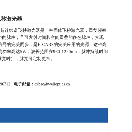
m飞秒激光器
um 的超连续谱飞秒激光器是一种固体飞秒激光器，重复频率
低噪声的脉冲，且可发射时间和空间重叠的多色脉冲，实现
号的完美同步，是B-CARS的完美应用的光源。这种高
功率高达5W，波长范围在960-1220nm，脉冲持续时间
压缩脉宽时），脉宽可定制更窄。
596712
电子邮箱：
cxbao@welloptics.cn