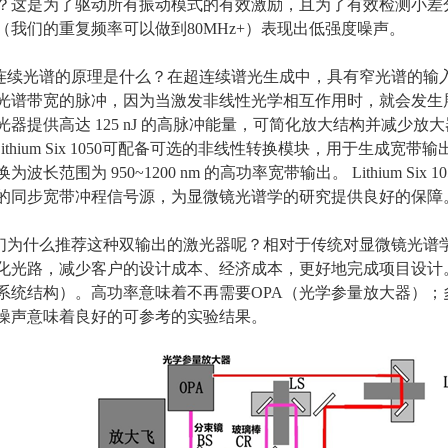
？这是为了驱动所有振动模式的有效激励，且为了有效检测小差
（我们的重复频率可以做到
80MHz+
）表现出低强度噪声。
连续光谱的原理是什么？在超连续谱光生成中，具有窄光谱的输
光谱带宽的脉冲，因为当激发非线性光学相互作用时，就会发生
光器提供高达
125 nJ
的高脉冲能量，可简化放大结构并减少放大
ithium Six 1050
可配备可选的非线性转换模块，用于生成宽带输出
换为波长范围为
950~1200 nm
的高功率宽带输出。
Lithium Six 1
的同步宽带冲程信号源，为显微镜光谱学的研究提供良好的保障
们为什么推荐这种双输出的激光器呢？相对于传统对显微镜光谱
化光路，减少客户的设计成本、经济成本，更好地完成项目设计
系统结构）。高功率意味着不再需要
OPA
（光学参量放大器）；
噪声意味着良好的可参考的实验结果。