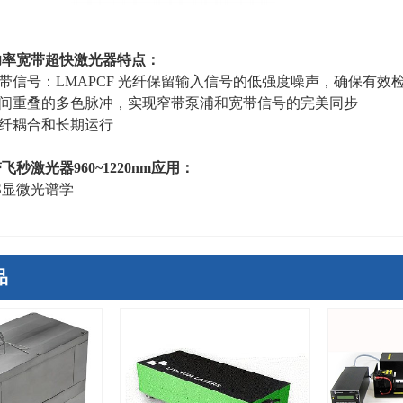
功率宽带超快激光器特点：
宽带信号：
LMAPCF
光纤保留输入信号的低强度噪声，确保有效
空间重叠的多色脉冲，实现窄带泵浦和宽带信号的完美同步
光纤耦合和长期运行
带飞秒激光器
960~1220nm
应用：
S显微光谱学
品