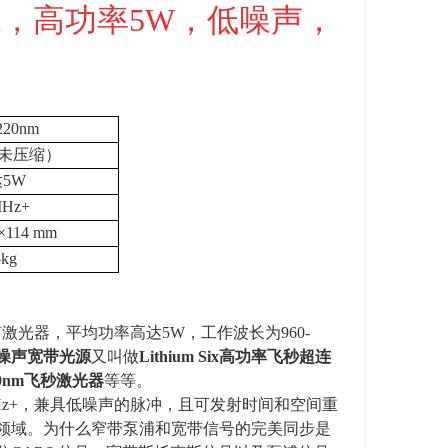
0nm，高功率
5W
，低噪声，
220nm
未压缩）
达
5W
MHz+
×
114 mm
5kg
声激光器，平均功率高达
5W
，工作波长为
960-
噪声宽带光源
又叫做
Lithium Six
高功率飞秒超连
220nm飞秒激光器
等等。
Hz+
，兼具低噪声的脉冲，且可发射时间和空间重
领域。为什么窄带泵浦和宽带信号的完美同步是