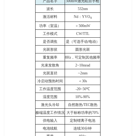
产品名字
500mW
激光眩目手枪
波长
532nm
激活材料
Nd
：
YVO
4
功率（室温）
＞
500mW
工作模式
CW/TTL
是否调焦
是（可选手动
/
电动）
光斑形状
圆形光斑
重复频率
8Hz
，可定制其他频率
光束发散角
2~10mrad
光斑直径
~2mm
冷启动预热时间
＜
30s
工作温度范围
-20~50
℃
湿度范围
10%-90%
激光头冷却
自然散热
/TEC
散热
极端温度工作情况
大于标称功率的
70%
供电输入
定制锂离子电池
电池续航
连续
30
分钟