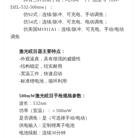
DZL-532-500mw
）：
仿
92
式：连续
/
脉冲、可充电、手动调焦；
仿
54
式：连续
/
脉冲、可充电、电动调焦；
仿美国
M1911A1
：连续
/
脉冲、可充电、手动
/
电动
调焦
激光眩目器主要特点：
-外观逼真，具有很强的威慑性
-结构稳定，结实耐用
-宽温工作，快速启动
-标准锂电池，循环利用
500mW
激光眩目手枪规格参数：
波长：
532nm
功率（室温）：＞
500mW
是否调焦：是（可选择手动
/
电动）
供电输入：定制锂离子电池
电池续航：连续
30
分钟