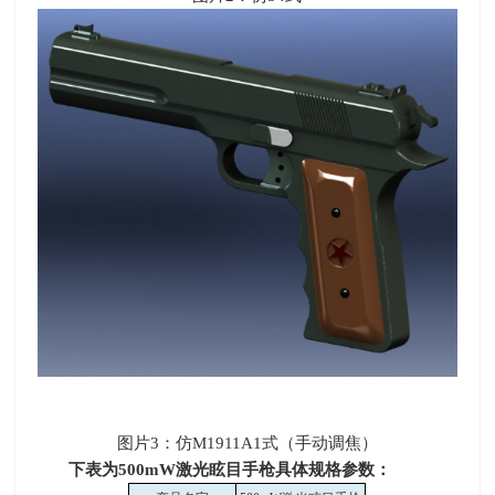
图片
3
：仿
M1911A1
式（手动调焦）
下表为
500mW
激光眩目手枪具体规格参数
：