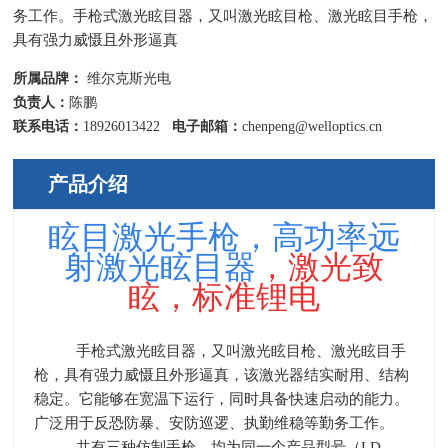
务工作。手枪式激光眩目器，又叫激光眩目枪、激光眩目手枪，
具有强力威慑且外形逼真
所属品牌：
维尔克斯光电
负责人：
陈鹏
联系电话：
18926013422
电子邮箱：
chenpeng@welloptics.cn
产品介绍
眩目激光手枪，高功率远
射激光眩目器
，
激光致
眩，标准锂电
手枪式激光眩目器，又叫激光眩目枪、激光眩目手
枪，具有强力威慑且外形逼真，该激光器结实耐用、结构
稳定。它能够在宽温下运行，同时具备快速启动的能力。
广泛用于反恐防暴、安防巡逻、执勤维稳等勤务工作。
共有三种仿制手枪，均为同一个产品型号（
LD-