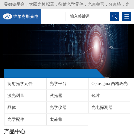
显微镜平台，太阳光模拟器，衍射光学元件，光束整形，分束镜，光
谱仪，生物激光器，光束分析仪，Layertec
衍射光学元件
光学平台
Optosigma,西格玛光
激光测量
激光器
机
镜片
晶体
光学仪器
光电探测器
光学配件
太赫兹
产品中心