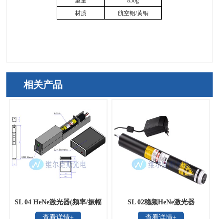
重量
850g
材质
航空铝
/
黄铜
相关产品
SL 04 HeNe激光器(频率/振幅
SL 02稳频HeNe激光器
查看详情+
查看详情+