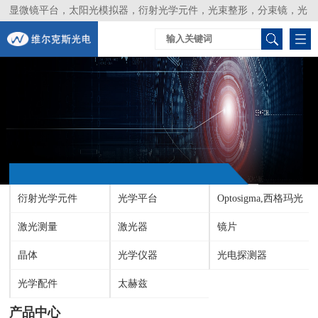
显微镜平台，太阳光模拟器，衍射光学元件，光束整形，分束镜，光
谱仪，生物激光器，光束分析仪，Layertec
衍射光学元件
光学平台
Optosigma,西格玛光
激光测量
激光器
机
镜片
晶体
光学仪器
光电探测器
光学配件
太赫兹
产品中心