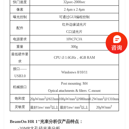
快门速度
32
μsec-2000sec
像素
2.4
μm x 2.4μm
曝光控制
可通过GUI编程控制
红外边缘滤光片
配件
C
口滤光片
电源要求
10W,5V,3A
重量
300g
最低硬件要
CPU i3 1.6GHz
，4GB RAM
求
接口——
Windonws 8/10/11
USB3.0
Post mounting: M4
机械接口
Optical attachments & filters: C-mount
2
2
2
饱和度
20
μW/mm
@633nm
100
μW/mm
@980nm
0.2W/mm
@1310nm
2
2
2
灵敏度
最好1nw/ mm
以上
最好1nw/ mm
以上
20
μW/mm
BeamOn HR 1''
光束分析仪产品特点：
-20MP大孔径光束分析