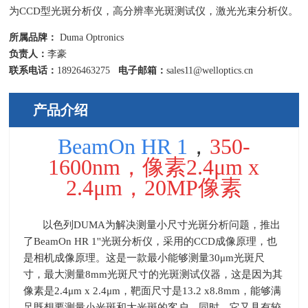
为CCD型光斑分析仪，高分辨率光斑测试仪，激光光束分析仪。
所属品牌：
Duma Optronics
负责人：
李豪
联系电话：
18926463275
电子邮箱：
sales11@welloptics.cn
产品介绍
BeamOn HR 1
，
350-
1600nm，像素2.4μm x
2.4μm，20MP像素
以色列
DUMA
为解决测量小尺寸光斑分析问题，推出
了
BeamOn HR 1''
光斑分析仪，采用的
CCD
成像原理，也
是相机成像原理。这是一款最小能够测量
30
μ
m
光斑尺
寸，最大测量
8mm
光斑尺寸的光斑测试仪器，这是因为其
像素是
2.4
μ
m x 2.4
μ
m
，靶面尺寸是
13.2 x8.8mm
，能够满
足既想要测量小光斑和大光斑的客户。同时，它又具有较