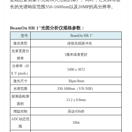
长的光谱响应范围
350-1600nm
以及
20MP
的高分辨率。
BeamOn HR 1''
光斑分析仪规格参数：
型号
BeamOn HR 1''
激光类型
连续光或脉冲光
光束宽度分
1
微米或者更好
辨率
分辨率（H
5496 x 3672
X V pixels）
激光尺寸
30
μm-8mm
光谱范围
350-1600nm
（VIS NIR）
探测器检测
13.2 x 8.8mm
面积
增益控制
高达450dB
ADC
动态范
16bit
围