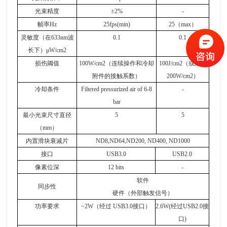
光束精度
±
2%
-
帧率
Hz
25fps(min)
25
（
max
）
灵敏度（在
633nm
波
0.1
0.1
长下）μ
W/cm2
损伤阈值
100W/cm2
（连续操作和冷却
100J/cm2
（或最高
附件的接触系数）
200W/cm2
）
冷却条件
Filtered pressurized air of 6-8
-
bar
最小光束尺寸直径
5
5
（
mm
）
内置滑块衰减片
ND8,ND64,ND200, ND400, ND1000
接口
USB3.0
USB2.0
像素位深
12 bits
-
软件
同步性
硬件（外部触发信号）
功率要求
~2W
（经过
USB3.0
接口）
2.6W(
经过
USB2.0
接
口
)