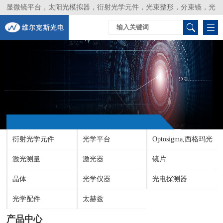
显微镜平台，太阳光模拟器，衍射光学元件，光束整形，分束镜，光
谱仪，生物激光器，光束分析仪，Layertec
衍射光学元件
光学平台
Optosigma,西格玛光
激光测量
激光器
机
镜片
晶体
光学仪器
光电探测器
光学配件
太赫兹
产品中心