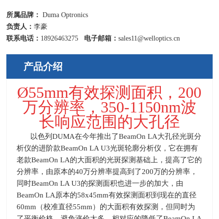
所属品牌：
Duma Optronics
负责人：
李豪
联系电话：
18926463275
电子邮箱：
sales11@welloptics.cn
产品介绍
Ø55mm有效探测面积，200
万分辨率，350-1150nm波
长响应范围的大孔径
以色列
DUMA
在今年推出了
BeamOn LA
大孔径光斑分
析仪的进阶款
BeamOn LA U3
光斑轮廓分析仪，它在拥有
老款
BeamOn LA
的大面积的光斑探测基础上，提高了它的
分辨率，由原本的
40
万分辨率提高到了
200
万的分辨率，
同时
BeamOn LA U3
的探测面积也进一步的加大，由
BeamOn LA
原本的
58x45mm
有效探测面积到现在的直径
60mm
（校准直径
55mm
）的大面积有效探测，但同时为
了平衡价格，避免涨价太多，相对应的降低了
BeamOn LA