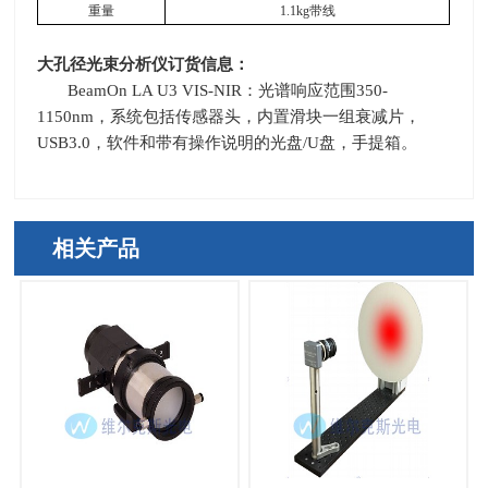
重量
1.1kg
带线
大孔径光束分析仪订货信息：
BeamOn LA U3 VIS-NIR：光谱响应范围
350-
1150nm
，系统包括传感器头，内置滑块一组衰减片，
USB3.0
，软件和带有操作说明的光盘
/U
盘，手提箱。
相关产品