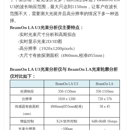
U3
的波长响应范围，最大只达到
1150nm
，让客户在波长
范围不大，需要测大光斑并且高分辨率的情况下多一种选
择。
BeamOn LA U3
光束分析仪主要特点：
-实时光束尺寸分析和高斯拟合
-实时显示光束
2D/3D
图
-高分辨率（
1920x1200pixels
）
-大尺寸有效探测面积（
Ø60mm,
校准
Ø55mm
）
BeamOn LA U3
光束分析仪与
BeamOn LA
光束轮廓分析
仪对比如下：
BeamOn LA U3
BeamOn LA
光谱响应
350-1150nm
350-1310nm
分辨率
1920 x 1200
720 x 576
传感器有效面积
Ø60mm(Ø55mm
校准
)
58 x 45
（
mm
）
增益控制
X24
软件控制
6dB-60dB 16steps
光束分辨率
~100
μ
m
-