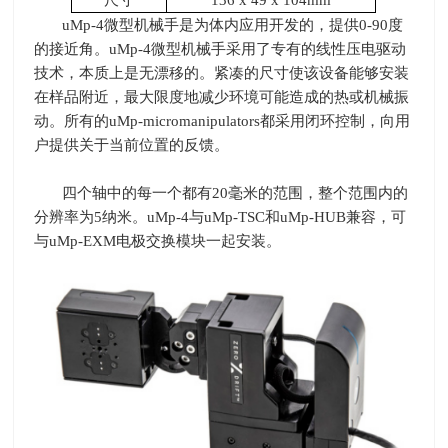
尺寸
136 x 49 x 104mm
uMp-4微型机械手是为体内应用开发的，提供
0-90
度
的接近角。
uMp-4
微型机械手采用了专有的线性压电驱动
技术，本质上是无漂移的。紧凑的尺寸使该设备能够安装
在样品附近，最大限度地减少环境可能造成的热或机械振
动。所有的
uMp-micromanipulators
都采用闭环控制，向用
户提供关于当前位置的反馈。
四个轴中的每一个都有
20
毫米的范围，整个范围内的
分辨率为
5
纳米。
uMp-4
与
uMp-TSC
和
uMp-HUB
兼容，可
与
uMp-EXM
电极交换模块一起安装。