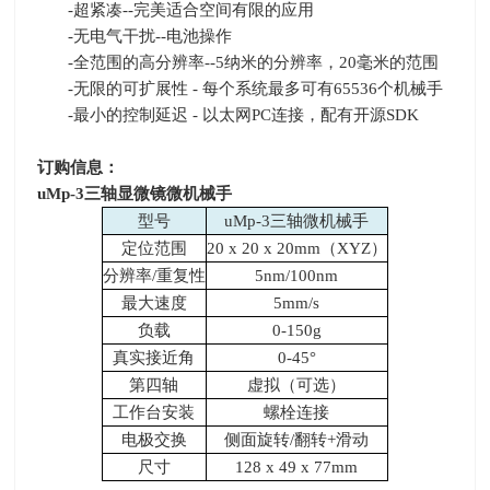
-超紧凑
--
完美适合空间有限的应用
-无电气干扰
--
电池操作
-全范围的高分辨率
--5
纳米的分辨率，
20
毫米的范围
-无限的可扩展性
-
每个系统最多可有
65536
个机械手
-最小的控制延迟
-
以太网
PC
连接，配有开源
SDK
订购信息：
uMp-3
三轴显微镜微机械手
型号
uMp-3三轴微机械手
定位范围
20 x 20 x 20mm（
XYZ
）
分辨率
/
重复性
5nm/100nm
最大速度
5mm/s
负载
0-150g
真实接近角
0-45°
第四轴
虚拟（可选）
工作台安装
螺栓连接
电极交换
侧面旋转
/
翻转
+
滑动
尺寸
128 x 49 x 77mm