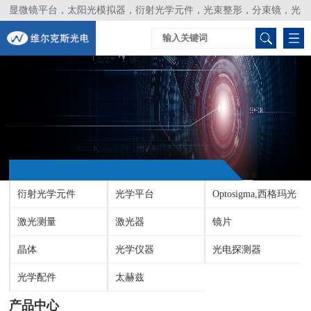
显微镜平台，太阳光模拟器，衍射光学元件，光束整形，分束镜，光
谱仪，生物激光器，光束分析仪，Layertec
衍射光学元件
光学平台
Optosigma,西格玛光
激光测量
激光器
机
镜片
晶体
光学仪器
光电探测器
光学配件
太赫兹
产品中心