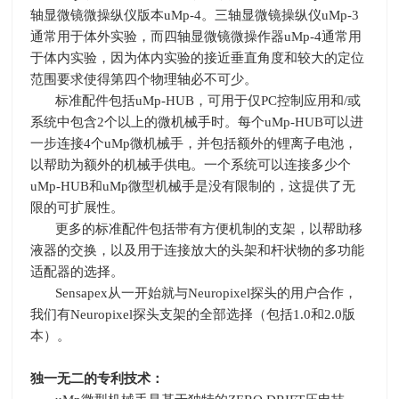
轴显微镜微操纵仪版本
uMp-4
。三轴显微镜操纵仪
uMp-3
通常用于体外实验，而四轴显微镜微操作器
uMp-4
通常用
于体内实验，因为体内实验的接近垂直角度和较大的定位
范围要求使得第四个物理轴必不可少。
标准配件包括
uMp-HUB
，可用于仅
PC
控制应用和
/
或
系统中包含
2
个以上的微机械手时。每个
uMp-HUB
可以进
一步连接
4
个
uMp
微机械手，并包括额外的锂离子电池，
以帮助为额外的机械手供电。一个系统可以连接多少个
uMp-HUB
和
uMp
微型机械手是没有限制的，这提供了无
限的可扩展性。
更多的标准配件包括带有方便机制的支架，以帮助移
液器的交换，以及用于连接放大的头架和杆状物的多功能
适配器的选择。
Sensapex从一开始就与
Neuropixel
探头的用户合作，
我们有
Neuropixel
探头支架的全部选择（包括
1.0
和
2.0
版
本）。
独一无二的专利技术：