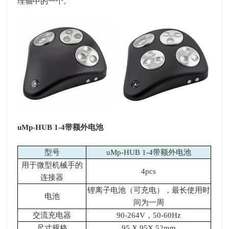
理轴中的一个。
uMp-HUB 1-4
带额外电池
型号
uMp-HUB 1-4带额外电池
用于微型机械手的
4pcs
连接器
锂离子电池（可充电），最长使用时
电池
间为一周
交流充电器
90-264V，50-60Hz
尺寸规格
95 X 95X 52mm