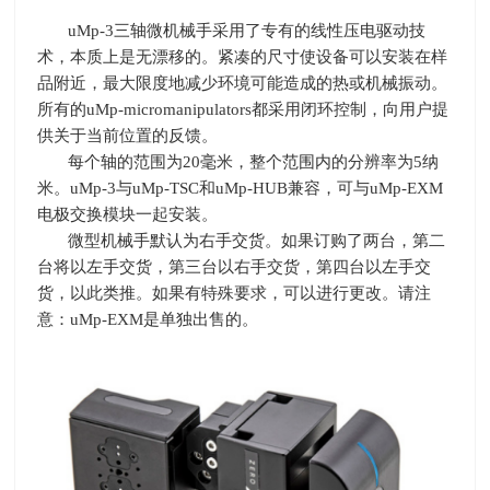
uMp-3三轴微机械手采用了专有的线性压电驱动技
术，本质上是无漂移的。紧凑的尺寸使设备可以安装在样
品附近，最大限度地减少环境可能造成的热或机械振动。
所有的
uMp-micromanipulators
都采用闭环控制，向用户提
供关于当前位置的反馈。
每个轴的范围为
20
毫米，整个范围内的分辨率为
5
纳
米。
uMp-3
与
uMp-TSC
和
uMp-HUB
兼容，可与
uMp-EXM
电极交换模块一起安装。
微型机械手默认为右手交货。如果订购了两台，第二
台将以左手交货，第三台以右手交货，第四台以左手交
货，以此类推。如果有特殊要求，可以进行更改。请注
意：
uMp-EXM
是单独出售的。