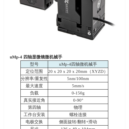
uMp-4
四轴显微镜微机械手
型号
uMp-4四轴微机械手
定位范围
20 x 20 x 20 x 20mm（
XYZD
）
分辨率
/
重复性
5nm/100nm
最大速度
5mm/s
负载
0-150g
真实接近角
0-90°
第四轴
物理
工作台安装
螺栓连接
电极交换
侧面旋转
/
翻转
+
滑动