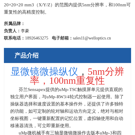
20×20×20 mm3（X/Y/Z）的范围内提供5nm分辨率，和100nm可
重复性的高精度控制。
所属品牌：
负责人：
李豪
联系电话：
18926463275
电子邮箱：
sales11@welloptics.cn
产品介绍
显微镜微操纵仪
，
5nm分辨
率，100nm重复性
芬兰
Sensapex
提供的
uMp-TSC
触摸屏单元提供直观的
独立用户界面，与
uMp-RW3/4
轮式控制器一起使用。除了
操纵器选择和速度设置的基本操作外，还提供了许多独特
的功能，如可定制的轮对轴和运动方向定义，绝对与相对
坐标视图，一键重新配置的记忆位置，虚拟轴使用和自动
移液器清洗，可立即重新使用。
uMp微机械手有三轴显微镜微操作去版本
uMp-3
和四