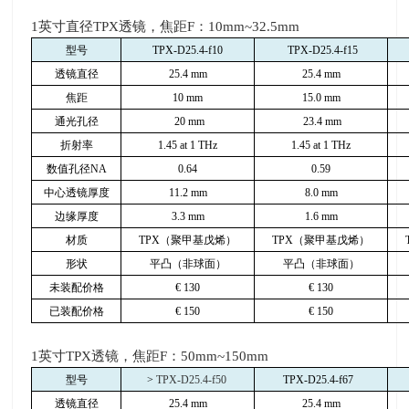
1英寸直径
TPX
透镜，焦距
F
：
10mm~32.5mm
型号
TPX-D25.4-f10
TPX-D25.4-f15
透镜直径
25.4 mm
25.4 mm
焦距
10 mm
15.0 mm
通光孔径
20 mm
23.4 mm
折射率
1.45 at 1 THz
1.45 at 1 THz
数值孔径
NA
0.64
0.59
中心透镜厚度
11.2 mm
8.0 mm
边缘厚度
3.3 mm
1.6 mm
材质
TPX
（聚甲基戊烯）
TPX
（聚甲基戊烯）
形状
平凸（非球面）
平凸（非球面）
未装配价格
€
130
€
130
已装配价格
€
150
€
150
1英寸
TPX
透镜，焦距
F
：
50mm~150mm
型号
>
TPX-D25.4-f50
TPX-D25.4-f67
透镜直径
25.4 mm
25.4 mm