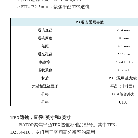
> FTL-f32.5mm - 聚焦平凸
TPX
透镜
TPX
透镜 通用参数
透镜直径
25.4 mm
透镜厚度
8.0 mm
焦距
32.5 mm
通光孔径
22.4 mm
折射率
1.45 at 1 THz
吸收系数
0.3 cm-1
材质
TPX
（聚甲基戊烯
太赫兹透镜面形
平凸（非球面）
价格
PCA
兼容外壳
价格
€
150
TPX
透镜，直径
1
英寸和
2
英寸
BATOP聚焦平凸
TPX
透镜标准品型号。其中
TPX-
D25.4-f10
，专门用于空间高分辨率的应用