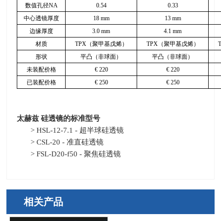
数值孔径
NA
0.54
0.33
中心透镜厚度
18 mm
13 mm
边缘厚度
3.0 mm
4.1 mm
材质
TPX
（聚甲基戊烯）
TPX
（聚甲基戊烯）
形状
平凸（非球面）
平凸（非球面）
未装配价格
€
220
€
220
已装配价格
€
250
€
250
太赫兹 硅透镜的标准型号
> HSL-12-7.1 - 超半球硅透镜
> CSL-20 - 准直硅透镜
> FSL-D20-f50 - 聚焦硅透镜
相关产品