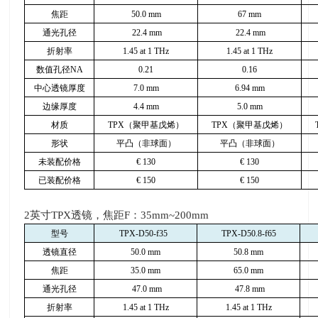
焦距
50.0 mm
67 mm
通光孔径
22.4 mm
22.4 mm
折射率
1.45 at 1 THz
1.45 at 1 THz
数值孔径
NA
0.21
0.16
中心透镜厚度
7.0 mm
6.94 mm
边缘厚度
4.4 mm
5.0 mm
材质
TPX
（聚甲基戊烯）
TPX
（聚甲基戊烯）
形状
平凸（非球面）
平凸（非球面）
未装配价格
€
130
€
130
已装配价格
€
150
€
150
2英寸
TPX
透镜，焦距
F
：
35mm~200mm
型号
TPX-D50-f35
TPX-D50.8-f65
透镜直径
50.0 mm
50.8 mm
焦距
35.0 mm
65.0 mm
通光孔径
47.0 mm
47.8 mm
折射率
1.45 at 1 THz
1.45 at 1 THz