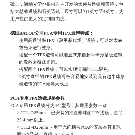
础上，海纳光学也提供自主开发的太赫兹透镜和窗镜，包
括太赫兹透镜和石英透镜，尺寸可以为
1
英寸至
4
英寸，为
用户提供更大的定制自由度。
德国
BATOP
公司
PCA
专用
TPX
透镜特点：
使用高透过率
TPX
（聚甲基戊烯）透镜，可以对太赫
兹光束进行整形。
搭配一个
TPX
透镜可以准直来来自超半球形基板透镜
的发散太赫兹光束。
搭配两个
TPX
透镜，可以实现清晰的
THz
聚焦。
1英寸直径的
TPX
透镜可被容易地安装到具有超半球形
硅透镜的
PCA
光导天线上。
PCA
专用
TPX
透镜规格参数
PCA专用
TPX
透镜分为
3
个型号，其通用参数一致
> CTL-D25mm - 已安装的准直非球面
TPX
透镜，直径
25.4 mm
以上
..
> CTLF-D25mm - 用于光纤耦合
PCA
的安装准直非球
面
TPX
透镜，直径
25.4 mm
以上
..