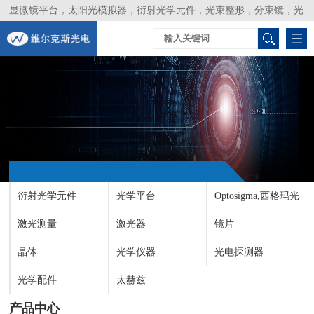
显微镜平台，太阳光模拟器，衍射光学元件，光束整形，分束镜，光
谱仪，生物激光器，光束分析仪，Layertec
衍射光学元件
光学平台
Optosigma,西格玛光
激光测量
激光器
机
镜片
晶体
光学仪器
光电探测器
光学配件
太赫兹
产品中心