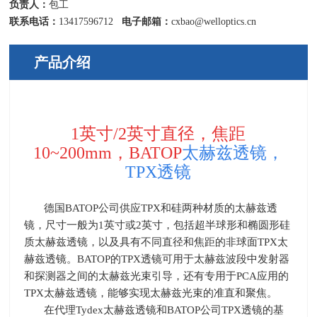
负责人：
包工
联系电话：
13417596712
电子邮箱：
cxbao@welloptics.cn
产品介绍
1英寸
/2
英寸直径，焦距
10~200mm
，BATOP
太赫兹透镜，
TPX
透镜
德国
BATOP
公司供应
TPX
和硅两种材质的太赫兹透
镜，尺寸一般为
1
英寸或
2
英寸，包括超半球形和椭圆形硅
质太赫兹透镜，以及具有不同直径和焦距的非球面
TPX
太
赫兹透镜。
BATOP
的
TPX
透镜可用于太赫兹波段中发射器
和探测器之间的太赫兹光束引导，还有专用于
PCA
应用的
TPX
太赫兹透镜，能够实现太赫兹光束的准直和聚焦。
在代理
Tydex
太赫兹透镜和
BATOP
公司
TPX
透镜的基