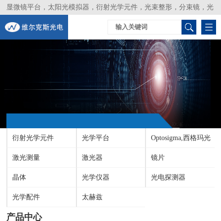
显微镜平台，太阳光模拟器，衍射光学元件，光束整形，分束镜，光
谱仪，生物激光器，光束分析仪，Layertec
衍射光学元件
光学平台
Optosigma,西格玛光
激光测量
激光器
机
镜片
晶体
光学仪器
光电探测器
光学配件
太赫兹
产品中心