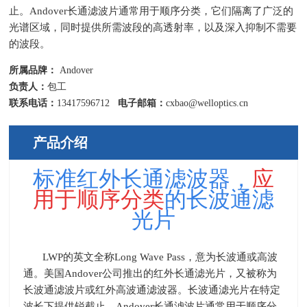
止。Andover长通滤波片通常用于顺序分类，它们隔离了广泛的
光谱区域，同时提供所需波段的高透射率，以及深入抑制不需要
的波段。
所属品牌：
Andover
负责人：
包工
联系电话：
13417596712
电子邮箱：
cxbao@welloptics.cn
产品介绍
标准红外长通滤波器，
应
用于顺序分类
的长波通滤
光片
LWP的英文全称
Long Wave Pass
，意为长波通或高波
通。美国
Andover
公司推出的红外长通滤光片，又被称为
长波通滤波片或红外高波通
滤波器
。长波通滤光片在特定
波长下提供锐截止。
Andover
长通滤波片通常用于顺序分