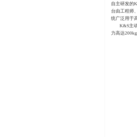
自主研发的
台由工程师
统广泛用于
K&S主
力高达
200kg