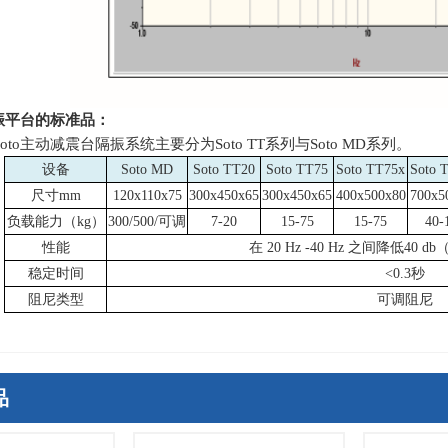
振平台的标准品：
 Soto主动减震台隔振系统主要分为
Soto TT
系列与
Soto MD
系列。
设备
Soto MD
Soto TT20
Soto TT75
Soto TT75x
Soto 
尺寸
mm
120x110x75
300x450x65
300x450x65
400x500x80
700x5
负载能力（
kg
）
300/500/可调
7-20
15-75
15-75
40-
性能
在
20 Hz -40 Hz
之间降低
40 db
稳定时间
<0.3秒
阻尼类型
可调阻尼
品