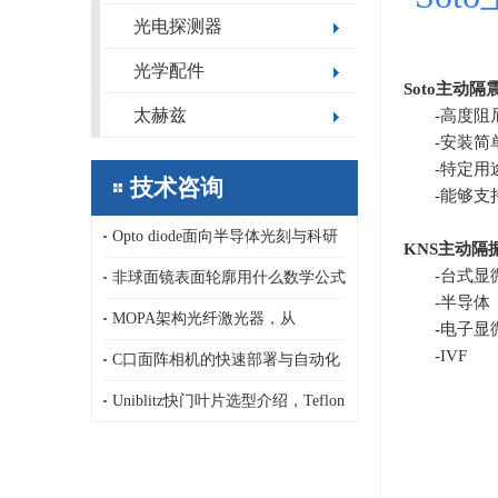
光电探测器
光学配件
Soto
主动隔
太赫兹
-高度阻
-安装简
-特定用
技术咨询
-能够
Opto diode面向半导体光刻与科研
KNS
主动隔
-台式显
领域的定制化极紫外/深紫外光电二
非球面镜表面轮廓用什么数学公式
-半导体
极管，13.5nm，1-80nm
描述，纳米精度非球面镜传统面型
MOPA架构光纤激光器，从
-
电子显
-IVF
公式和新公式基于正交多项式
AeroDIODE半导体激光泵浦源、LD
C口面阵相机的快速部署与自动化
驱动器到连续、纳秒皮秒脉冲激光
集成优势，ARTRAY 面阵相机
Uniblitz快门叶片选型介绍，Teflon
器
吸光型/AlSiO,AlMgF₂高反射型/C-
PET高发射率型/PtIrX射线专用型