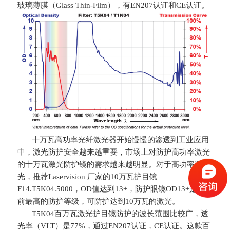
玻璃薄膜（Glass Thin-Film），有EN207认证和CE认证。
十万瓦高功率光纤激光器开始慢慢的渗透到工业应用
中，激光防护安全越来越重要，市场上对防护高功率激光
的十万瓦激光防护镜的需求越来越明显。对于高功率激
光，推荐
Laservision
厂家的
10
万瓦护目镜
F14.T5K04.5000，
OD
值达到
13+
，防护眼镜
OD13+
是目
前最高的防护等级，可防护达到
10
万瓦的激光。
T5K04百万瓦激光护目镜防护的波长范围比较广，透
光率（
VLT
）是
77%
，通过
EN207
认证，
CE
认证。这款百