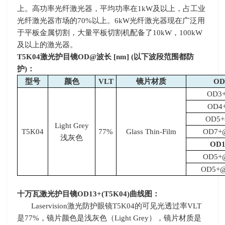
上。高功率光纤激光器，平均功率在
1kW
及以上，占工业
光纤激光器市场的
70%
以上。
6kW
光纤激光器现在广泛用
于平板金属切割，大量平板切割机配备了
10kW
，
100kW
及以上的激光器。
T5K04
激光护目镜OD@波长 [nm] (以下波段范围都防
护)：
型号
颜色
VLT
镜片材质
O
OD3
OD4
OD5+
Light Grey
T5K04
77%
Glass Thin-Film
OD7+
浅灰色
OD1
OD5+
OD5+@
十万瓦激光护目镜OD13+(T5K04)曲线图：
Laservision激光防护眼镜T5K04的可见光透过率VLT
是77%，镜片颜色是浅灰色（Light Grey），镜片材质是