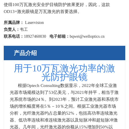
使得100万瓦激光安全护目镜防护效果更好，因此，这款
OD13+激光眼镜是万瓦激光的首要选择。
所属品牌：
Laservision
负责人：
韦工
联系电话：
18927460030
电子邮箱：
bqwei@welloptics.cn
产品介绍
用于10万瓦激光功率的激
光防护眼镜
根据
Optech Consulting
数据显示，
2022
年全球工业激
光器市场规模达到了
53
亿美元，与
2021
年持平，相当于激
光系统市场的
24
％。到
2023
年，预计工业激光器和系统市
场的增长幅度将在
5
％－
10
％之间。根据工业激光器市场
分析，光纤激光器约占总量的
52%
，包括高功率连续激光
器、低功率连续和准连续激光器以及短脉冲和超短脉冲激
光器。几年间，光纤激光器的份额从
15%
增加到
50%
以