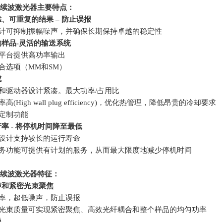
续波激光器主要特点：
靠、可重复的结果
–
防止误报
设计可抑制振幅噪声，并确保长期保持卓越的稳定性
的样品
-
灵活的输送系统
型平台提供高功率输出
耦合选项（
MM
和
SM
）
成
头和驱动器设计紧凑。最大功率
/
占用比
效率高
(High wall plug efficiency)
，优化热管理，降低昂贵的冷却要求
可定制功能
产率
-
将停机时间降至最低
的设计支持较长的运行寿命
程服务功能可提供有计划的服务，从而最大限度地减少停机时间
续波激光器特征：
声和紧密光束聚焦
功率，超低噪声，防止误报
越的光束质量可实现紧密聚焦、高效光纤耦合和整个样品的均匀功率
噪