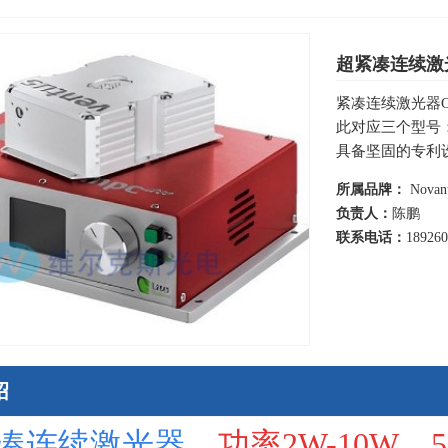
超紧凑连续激光
紧凑连续激光器OP
此对应三个型号：op
具备坚固的专利
所属品牌：
Novan
负责人：
陈鹏
联系电话：
18926
绍
凑连续激光器，
功率2W-10W、53