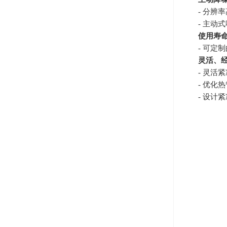
- 分辨
- 主动
使用寿
- 可定
灵活、
- 灵活
- 优化
- 设计