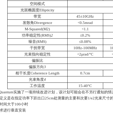
空间模式
光斑椭圆度Ellipticity
带宽
45±10GHz
发散角Divergence
<0.5mrad
M-Squared(
M
2
)
<1.1
功率稳定性
(RMS)
2
≤0.2%
噪音(RMS)
≤0.08%
干扰带宽
10Hz-100MHz
1
光束指向稳定性
<2μrad/°C
偏振比
偏振方向
3
相干长度Coherence Length
0.7cm
光束角度
4
工作温度
15-40°C
ser Quantum实施了一项持续改进计划，该计划可能会在不另行通知
定义是在指定功率下距出口25cm处测量的主要和次要1/e2光束尺寸
时间大于100小时
要求进行垂直安装