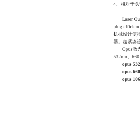
4、相对于头部方向的
Laser
plug efficien
机械设计使
器。超紧凑
Opus
532nm
、
66
opus 53
opus 66
opus 10