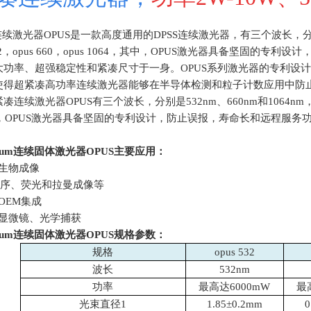
连续激光器
OPUS
是一款高度通用的
DPSS
连续激光器，有三个波长，分别是
532，opus 660，opus 1064，其中，OPUS激光器具备坚固
大功率、超强稳定性和紧凑尺寸于一身。
OPUS
系列激光器的专利设计
使得超紧凑高功率连续激光器能够在半导体检测和粒子计数应用中防
连续激光器OPUS有三个波长，分别是532nm、660nm和1064nm，因此对
中，OPUS激光器具备坚固的专利设计，防止误报，寿命长和远程服务
tum
连续固体激光器OPUS主要应用：
、生物成像
A测序、荧光和拉曼成像等
或OEM集成
、显微镜、光学捕获
tum
连续固体激光器OPUS规格参数：
规格
opus 532
波长
532nm
功率
最高达6000mW
最
光束直径
1
1.85±0.2mm
0