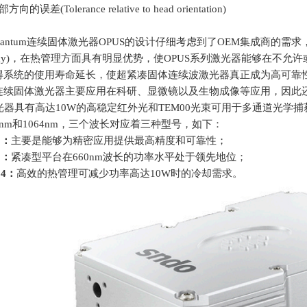
误差(Tolerance relative to head orientation)
 Quantum连续固体激光器
OPUS
的设计仔细考虑到了
OEM
集成商的需求
cy)
，在热管理方面具有明显优势，使
OPUS
系列激光器能够在不允许
得系统的使用寿命延长，使超紧凑固体连续波激光器真正成为高可靠
连续固体激光器主要应用在科研、显微镜以及生物成像等应用，因此
激光器具有高达
10W
的高稳定红外光和
TEM00
光束可用于多通道光学捕
0nm
和
1064nm
，三个波长对应着三种型号，如下：
2
：
主要是能够为精密应用提供最高精度和可靠性；
0
：
紧凑型平台在
660nm
波长的功率水平处于领先地位；
64
：
高效的热管理可减少功率高达
10W
时的冷却需求。