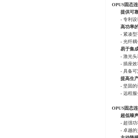
OPUS
固态连
提供可
- 专利
高功率
- 紧凑
- 光纤
易于集
- 激光
- 插座
- 具备
提高生
- 坚固
- 远
OPUS
固态连
超低噪
- 超强
- 卓
主动降