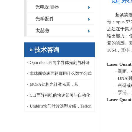
光电探测器
超紧凑
光学配件
号：opus 
之处在于集
太赫兹
输出能力，
复的响应。紧凑
技术咨询
1064，其
Opto diode面向半导体光刻与科研
Laser Quan
- 测距
领域的定制化极紫外/深紫外光电二
非球面镜表面轮廓用什么数学公式
- DN
极管，13.5nm，1-80nm
描述，纳米精度非球面镜传统面型
MOPA架构光纤激光器，从
- 科研
- 泵浦
公式和新公式基于正交多项式
AeroDIODE半导体激光泵浦源、LD
C口面阵相机的快速部署与自动化
Laser Quan
驱动器到连续、纳秒皮秒脉冲激光
集成优势，ARTRAY 面阵相机
Uniblitz快门叶片选型介绍，Teflon
器
吸光型/AlSiO,AlMgF₂高反射型/C-
PET高发射率型/PtIrX射线专用型