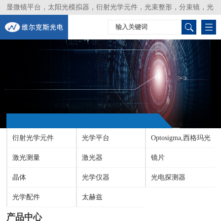
显微镜平台，太阳光模拟器，衍射光学元件，光束整形，分束镜，光
谱仪，生物激光器，光束分析仪，Layertec
衍射光学元件
光学平台
Optosigma,西格玛光
激光测量
激光器
机
镜片
晶体
光学仪器
光电探测器
光学配件
太赫兹
产品中心