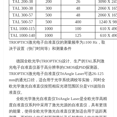
TAL 200-38
200
26
3090 X 24
TAL 300-38
300
48
2060 X 16
TAL 300-57
500
48
2060 X 16
TAL 500-57
500
400
1240 X 98
TAL 1000-115
1000
100
610 X 49
TAL 1000-140
1000
125
610 X 49
TRIOPTICS激光电子自准直仪的测量频率为≥100 Hz，取
决于设置（快门时间等）和测量条件
德国全欧光学
(TRIOPTICS)
设计、生产的
TAL
系列激
光电子自准直仪基于高分辨率的
CMOS
或
PSD
探测器。
TRIOPTICS
激光电子自准直仪
TriAngle Laser
可选
26-125
mm
的通光口径，适合用于光学系统调校等实验，同时全
欧光学激光自准直仪按照相应光谱范围区分是
VIS
波段自
准直仪。
全欧光学激光自准直仪
TriAngle Laser
是全欧光学高精
度自准直仪系列中采用了激光光源的自准直仪，具有更强
的能量，使得全欧光学激光自准直仪更加适合用于远距离