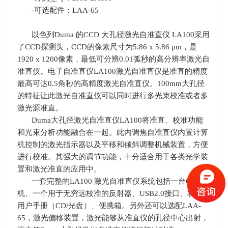
-可选配件：LAA-65
以色列
Duma
的
CCD
大孔径激光自准直仪
LA100
采用
了
CCD
探测头，
CCD
的像素尺寸为
5.86 x 5.86
μ
m
，是
1920 x 1200
像素，最低可分辨
0.01
弧秒的高分辨率激光自
准直仪。电子自准直仪
LA100
激光自准直仪是准直的精度
最高可达
0.5
角秒的高精度激光自准直仪。
100mm
大孔径
的特征让此激光自准直仪可以同时进行多光束校准或者多
激光源准直。
Duma大孔径激光自准直仪
LA100
将准直、校准功能
和光束分析功能融合在一起。此内调焦自准直仪内置计算
机控制的激光指示器以及平移和倾斜调整机械装置，方便
进行校准。其强大的调节功能，十分适合用于各类光学装
置和激光准直的应用中。
一套完整的
LA100
激光自准直仪系统包括一台
CCD
相
机、一个用于无穷远校准的反射器、
USB2.0
接口、软件和
用户手册（
CD/
光盘）、便携箱。另外还可以选配
LAA-
65
，激光偏移装置，激光能够从准直仪的孔径中心出射，