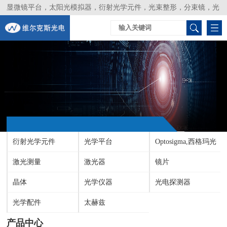
显微镜平台，太阳光模拟器，衍射光学元件，光束整形，分束镜，光
谱仪，生物激光器，光束分析仪，Layertec
衍射光学元件
光学平台
Optosigma,西格玛光
激光测量
激光器
机
镜片
晶体
光学仪器
光电探测器
光学配件
太赫兹
产品中心